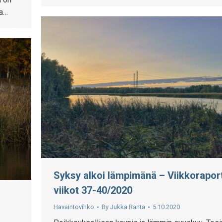
la…
Syksy alkoi lämpimänä – Viikkoraport
viikot 37-40/2020
Havaintovihko
By
Jukka Ranta
5.10.2020