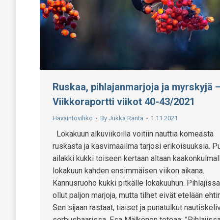
Ruskaa, pihlajanmarjoja ja myrskyjä 
Viikkoraportti viikot 40-43/2021
Havaintovihko
By
Jukka Ranta
1.11.2021
Lokakuun alkuviikoilla voitiin nauttia komeasta
ruskasta ja kasvimaailma tarjosi erikoisuuksia. P
ailakki kukki toiseen kertaan altaan kaakonkulmal
lokakuun kahden ensimmäisen viikon aikana.
Kannusruoho kukki pitkälle lokakuuhun. Pihlajiss
ollut paljon marjoja, mutta tilhet eivät etelään ehti
Sen sijaan rastaat, tiaiset ja punatulkut nautiskeli
sorbusbaarissa. Esa Mälkönen toteaa: ”Pihlajiss