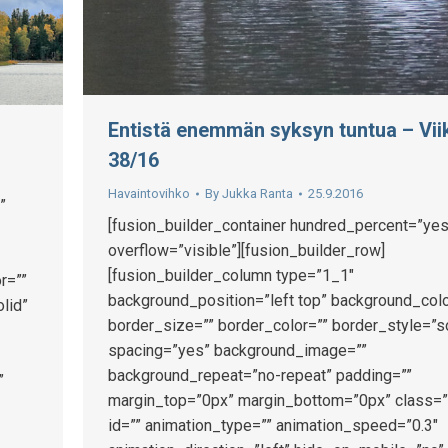
Entistä enemmän syksyn tuntua – Vii
38/16
Havaintovihko
By
Jukka Ranta
25.9.2016
”
[fusion_builder_container hundred_percent=”yes
overflow=”visible”][fusion_builder_row]
[fusion_builder_column type=”1_1″
r=””
background_position=”left top” background_colo
lid”
border_size=”” border_color=”” border_style=”s
spacing=”yes” background_image=””
background_repeat=”no-repeat” padding=””
”
margin_top=”0px” margin_bottom=”0px” class=”
id=”” animation_type=”” animation_speed=”0.3″