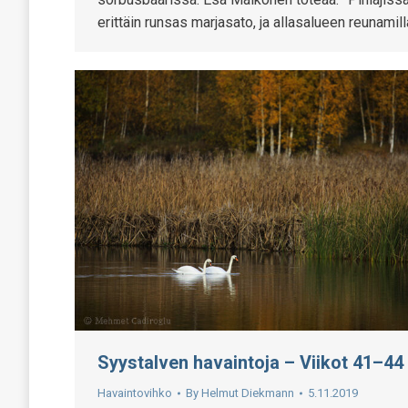
erittäin runsas marjasato, ja allasalueen reunamil
Syystalven havaintoja – Viikot 41–44
Havaintovihko
By
Helmut Diekmann
5.11.2019