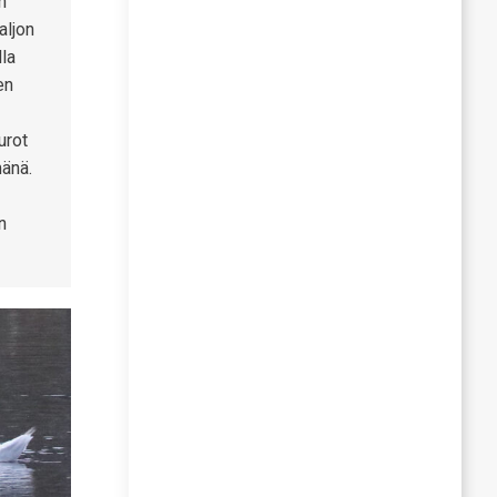
n
aljon
la
en
urot
mänä.
n