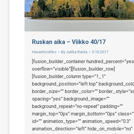
Ruskan aika – Viikko 40/17
Havaintovihko
By
Jukka Ranta
9.10.2017
[fusion_builder_container hundred_percent=”yes
overflow=”visible”][fusion_builder_row]
[fusion_builder_column type=”1_1″
background_position=”left top” background_colo
border_size=”” border_color=”” border_style=”so
spacing=”yes” background_image=””
background_repeat=”no-repeat” padding=””
margin_top=”0px” margin_bottom=”0px” class=”
id=”” animation_type=”” animation_speed=”0.3″
animation_direction=”left” hide_on_mobile=”no”