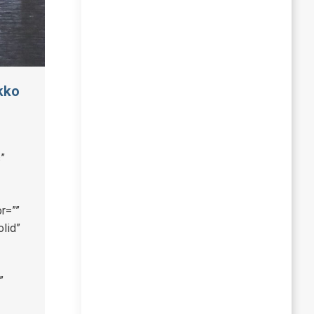
kko
”
r=””
olid”
”