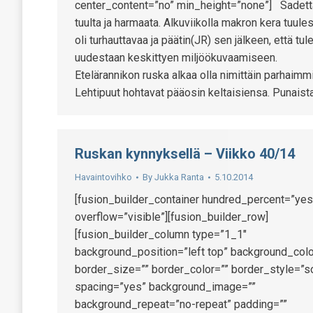
center_content=”no” min_height=”none”] Sadett
tuulta ja harmaata. Alkuviikolla makron kera tuule
oli turhauttavaa ja päätin(JR) sen jälkeen, että tul
uudestaan keskittyen miljöökuvaamiseen.
Etelärannikon ruska alkaa olla nimittäin parhaimmi
Lehtipuut hohtavat pääosin keltaisiensa. Punaist
Ruskan kynnyksellä – Viikko 40/14
Havaintovihko
By
Jukka Ranta
5.10.2014
[fusion_builder_container hundred_percent=”yes
overflow=”visible”][fusion_builder_row]
[fusion_builder_column type=”1_1″
background_position=”left top” background_colo
border_size=”” border_color=”” border_style=”so
spacing=”yes” background_image=””
background_repeat=”no-repeat” padding=””