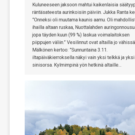
Kuluneeseen jaksoon mahtui kaikenlaisia säätyyp
räntäsateesta aurinkoisiin päiviin. Jukka Ranta ke
”Onneksi oli muutama kaunis aamu. Oli mahdollis
ihailla altaan ruskaa, Nuottalahden auringonnousu
jopa täyden kuun (99 %) laskua voimalaitoksen
piippujen väliin.” Vesilinnut ovat altailla jo vähiss
Mälkönen kertoo: ”Sunnuntaina 3.11.
iltapäiväkierroksella näkyi vain yksi telkkä ja yksi
sinisorsa. Kylmimpinä yön hetkinä altaille…