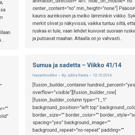
animation_direction=”left” hide_on_mobile=”no”
a,
center_content=”no” min_height=”none”] Pääosi
ssa
kaunis aurinkoinen ja melko lämminkin viikko. Sy
en
merkit olivat jo näkyvissä, vaikka tuntuu siltä, ett
ruskaa ei tule, vaan lehdet kuivuvat suoraan rusk
llaan.
ja putoavat maahan. Altaalla on jo vahvasti…
a…
Sumua ja sadetta – Viikko 41/14
Havaintovihko
By
Jukka Ranta
13.10.2014
[fusion_builder_container hundred_percent=”yes
”
overflow=”visible”][fusion_builder_row]
[fusion_builder_column type=”1_1″
background_position=”left top” background_colo
r=””
border_size=”” border_color=”” border_style=”s
lid”
spacing=”yes” background_image=””
background_repeat=”no-repeat” padding=””