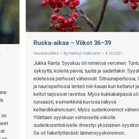
Ruska-aikaa – Viikot 36–39
Havaintovihko
By
Helmut Diekmann
4.10.2021
–
Jukka Ranta: Syyskuu oli nimensä veroinen. Tuntu
syksyltä, koleita päiviä, tuulta ja sadettakin. Syy
edetessä perhoset vähenivät. Sitruunaperhosia, l
ja naurisperhosia lenteli niin kauan kun keltanot ja
una-
keltot tarjosivat ravintoa. Myös kukkakärpäsiä oli
la
runsaasti, esimerkkinä kuvissa näkyvä
keltanilkkahelosurri. Myös sudenkorennot väheni
a on
Yllättäen syyskuun viimeisellä viikolla
neet.
sudenkorentokivelle ilmestyi yksinäinen syyskor
vat
Se oli häkellyttävästi lännensyyskorennon…
a on