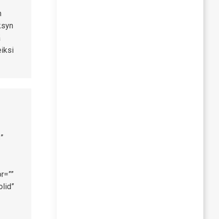
n
ksyn
ä
eiksi
”
r=””
olid”