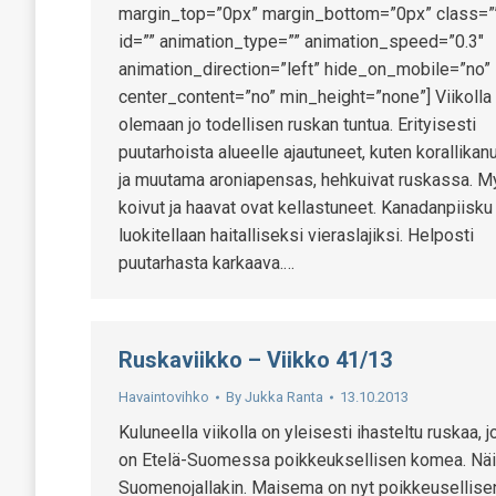
margin_top=”0px” margin_bottom=”0px” class=”
id=”” animation_type=”” animation_speed=”0.3″
animation_direction=”left” hide_on_mobile=”no”
center_content=”no” min_height=”none”] Viikolla 
olemaan jo todellisen ruskan tuntua. Erityisesti
puutarhoista alueelle ajautuneet, kuten korallikan
ja muutama aroniapensas, hehkuivat ruskassa. 
koivut ja haavat ovat kellastuneet. Kanadanpiisku
luokitellaan haitalliseksi vieraslajiksi. Helposti
puutarhasta karkaava.…
Ruskaviikko – Viikko 41/13
Havaintovihko
By
Jukka Ranta
13.10.2013
Kuluneella viikolla on yleisesti ihasteltu ruskaa, j
on Etelä-Suomessa poikkeuksellisen komea. Näi
Suomenojallakin. Maisema on nyt poikkeusellise