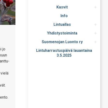
Kasvit
Info
Lintuallas
Yhdistystoiminta
Suomenojan Luonto ry
i jo
Lintuharrastuspäivä lauantaina
skuun
3.5.2025
anttu-
 vielä
vät.
ento.