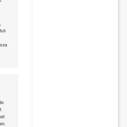
”
,
uli
assa
de.
t
mat
en.