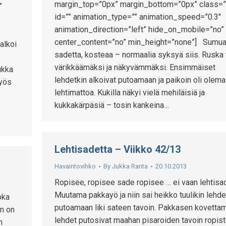
margin_top=”0px” margin_bottom=”0px” class=”
”
id=”” animation_type=”” animation_speed=”0.3″
animation_direction=”left” hide_on_mobile=”no”
center_content=”no” min_height=”none”] Sumua
alkoi
sadetta, kosteaa – normaalia syksyä siis. Ruska t
värikkäämäksi ja näkyvämmäksi. Ensimmäiset
ukka
lehdetkin alkoivat putoamaan ja paikoin oli olem
Myös
lehtimattoa. Kukilla näkyi vielä mehiläisiä ja
kukkakärpäsiä – tosin kankeina…
Lehtisadetta – Viikko 42/13
Havaintovihko
By
Jukka Ranta
20.10.2013
Ropisee, ropisee sade ropisee … ei vaan lehtisa
Muutama pakkayö ja niin sai heikko tuulikin lehde
oka
putoamaan liki sateen tavoin. Pakkasen kovetta
n on
lehdet putosivat maahan pisaroiden tavoin ropist
n