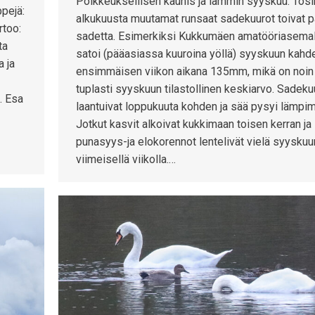
Poikkeuksellisen kaunis ja lämmin syyskuu. Tosi
pejä:
alkukuusta muutamat runsaat sadekuurot toivat p
rtoo:
sadetta. Esimerkiksi Kukkumäen amatööriasemal
ta
satoi (pääasiassa kuuroina yöllä) syyskuun kahd
a ja
ensimmäisen viikon aikana 135mm, mikä on noin
tuplasti syyskuun tilastollinen keskiarvo. Sadeku
ä. Esa
laantuivat loppukuuta kohden ja sää pysyi lämpi
Jotkut kasvit alkoivat kukkimaan toisen kerran ja
punasyys-ja elokorennot lentelivät vielä syyskuu
viimeisellä viikolla.…