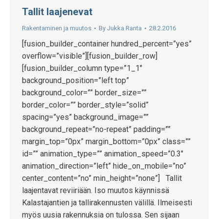
Tallit laajenevat
Rakentaminen ja muutos
By
Jukka Ranta
28.2.2016
[fusion_builder_container hundred_percent=”yes”
overflow=”visible”][fusion_builder_row]
[fusion_builder_column type=”1_1″
background_position=”left top”
background_color=”” border_size=””
border_color=”” border_style=”solid”
spacing=”yes” background_image=””
background_repeat=”no-repeat” padding=””
margin_top=”0px” margin_bottom=”0px” class=””
id=”” animation_type=”” animation_speed=”0.3″
animation_direction=”left” hide_on_mobile=”no”
center_content=”no” min_height=”none”] Tallit
laajentavat reviiriään. Iso muutos käynnissä
Kalastajantien ja tallirakennusten välillä. Ilmeisesti
myös uusia rakennuksia on tulossa. Sen sijaan