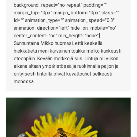
background_repeat=”no-repeat” padding=””
margin_top=”0px” margin_bottom=”0px” class=””
id=”” animation_type=”” animation_speed=”0.3″
animation_direction=”left” hide_on_mobile=”no”
center_content=”no” min_height=”none”]
Sunnuntaina Mikko huomasi, että keskellä
hiekkatietä meni karvainen toukka melko kankeasti
eteenpäin. Kevään merkkejä siis. Lintuja oli viikon
aikana altaan ympäristössä ja ruokinnalla paljon ja
erityisesti tinteillä olivat kevättouhut selkeästi
menossa……