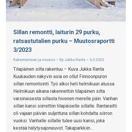
Sillan remontti, laiturin 29 purku,
ratsastutalien purku – Muutosraportti
3/2023
Rakentaminen ja muutos
By
Jukka Ranta
6.3.2023
Tilapäinen silta rakentuu – Kuva Jukka Ranta
Kuukauden näkyvin asia on ollut Finnoonpuron
sillan remontointi. Työ alkoi heti helmikuun alussa.
Helmikuun aikana rakennettiin tilapäinen silta
varsinaisesta sillasta hivenen merelle päin. Vanhan
sillan kansi siirrettiin tilapäiselle sillalle. Rantaraitti
oli vajaan päivän suljettuna sillan kohdalta siirron
vuoksi. Vanhalle sillalle tulee uusi kansi, joka
kestää hälytysajoneuvot. Takaparkkiin…