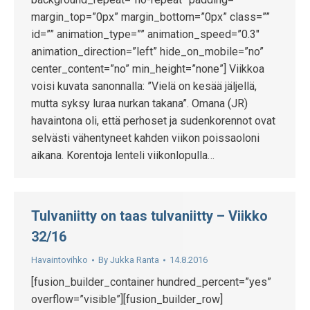
margin_top=”0px” margin_bottom=”0px” class=””
id=”” animation_type=”” animation_speed=”0.3″
animation_direction=”left” hide_on_mobile=”no”
center_content=”no” min_height=”none”] Viikkoa
voisi kuvata sanonnalla: ”Vielä on kesää jäljellä,
mutta syksy luraa nurkan takana”. Omana (JR)
havaintona oli, että perhoset ja sudenkorennot ovat
selvästi vähentyneet kahden viikon poissaoloni
aikana. Korentoja lenteli viikonlopulla…
Tulvaniitty on taas tulvaniitty – Viikko
32/16
Havaintovihko
By
Jukka Ranta
14.8.2016
[fusion_builder_container hundred_percent=”yes”
overflow=”visible”][fusion_builder_row]