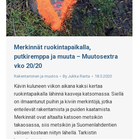
Merkinnät ruokintapaikalla,
putkiremppa ja muuta – Muutosextra
vko 20/20
Rakentaminen ja muutos
By
Jukka Ranta
18.5.2020
Kävin kuluneen viikon aikana kaksi kertaa
ruokintapaikalla lähinnä kasveja katsomassa. Siellä
on ilmaantunut puihin ja kiviin merkintöjä, jotka
enteilevät rakentamista ja puiden kaatamista.
Merkinnät ovat altaalta katsoen metsikön
takaosassa, siis metsikön ja Suomenlahdentien
välisen kostean niityn lähellä. Tarkistin