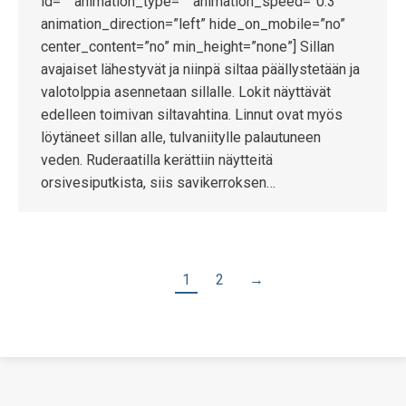
id=”” animation_type=”” animation_speed=”0.3″
animation_direction=”left” hide_on_mobile=”no”
center_content=”no” min_height=”none”] Sillan
avajaiset lähestyvät ja niinpä siltaa päällystetään ja
valotolppia asennetaan sillalle. Lokit näyttävät
edelleen toimivan siltavahtina. Linnut ovat myös
löytäneet sillan alle, tulvaniitylle palautuneen
veden. Ruderaatilla kerättiin näytteitä
orsivesiputkista, siis savikerroksen…
1
2
→