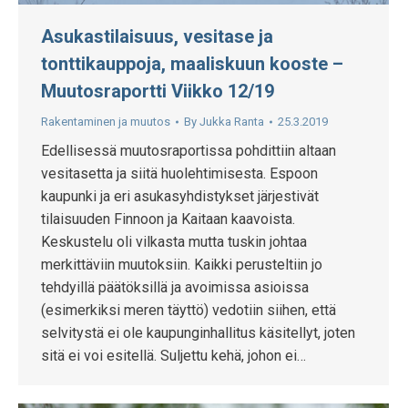
Asukastilaisuus, vesitase ja
tonttikauppoja, maaliskuun kooste –
Muutosraportti Viikko 12/19
Rakentaminen ja muutos
By
Jukka Ranta
25.3.2019
Edellisessä muutosraportissa pohdittiin altaan
vesitasetta ja siitä huolehtimisesta. Espoon
kaupunki ja eri asukasyhdistykset järjestivät
tilaisuuden Finnoon ja Kaitaan kaavoista.
Keskustelu oli vilkasta mutta tuskin johtaa
merkittäviin muutoksiin. Kaikki perusteltiin jo
tehdyillä päätöksillä ja avoimissa asioissa
(esimerkiksi meren täyttö) vedotiin siihen, että
selvitystä ei ole kaupunginhallitus käsitellyt, joten
sitä ei voi esitellä. Suljettu kehä, johon ei…