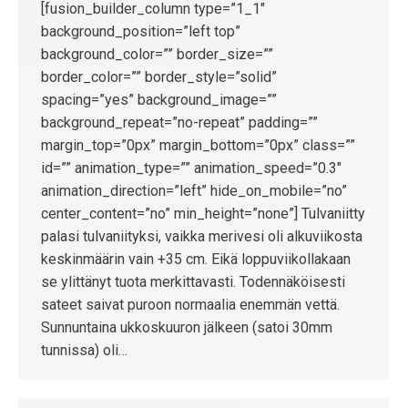
[fusion_builder_column type=”1_1″
background_position=”left top”
background_color=”” border_size=””
border_color=”” border_style=”solid”
spacing=”yes” background_image=””
background_repeat=”no-repeat” padding=””
margin_top=”0px” margin_bottom=”0px” class=””
id=”” animation_type=”” animation_speed=”0.3″
animation_direction=”left” hide_on_mobile=”no”
center_content=”no” min_height=”none”] Tulvaniitty
palasi tulvaniityksi, vaikka merivesi oli alkuviikosta
keskinmäärin vain +35 cm. Eikä loppuviikollakaan
se ylittänyt tuota merkittavasti. Todennäköisesti
sateet saivat puroon normaalia enemmän vettä.
Sunnuntaina ukkoskuuron jälkeen (satoi 30mm
tunnissa) oli…