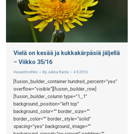
Vielä on kesää ja kukkakärpäsiä jäljellä
– Viikko 35/16
Havaintovihko
By
Jukka Ranta
4.9.2016
[fusion_builder_container hundred_percent=”yes”
overflow=”visible”][fusion_builder_row]
[fusion_builder_column type=”1_1″
background_position=”left top”
background_color=”” border_size=””
border_color=”” border_style=”solid”
spacing=”yes” background_image=””
background_repeat=”no-repeat” padding=””