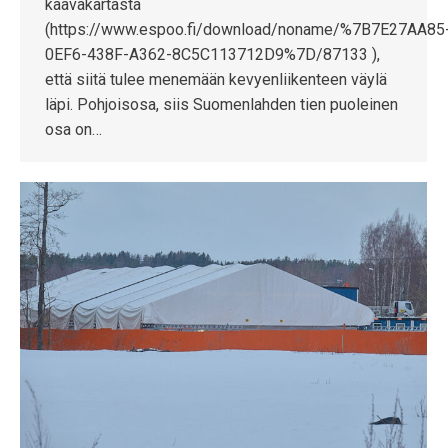
kaavakartasta
(https://www.espoo.fi/download/noname/%7B7E27AA85
0EF6-438F-A362-8C5C113712D9%7D/87133 ),
että siitä tulee menemään kevyenliikenteen väylä
läpi. Pohjoisosa, siis Suomenlahden tien puoleinen
osa on…