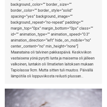
background_color=”” border_size=””
border_color=”” border_style=”solid”
spacing=”yes” background_image=””
background_repeat=”no-repeat” padding=””
margin_top=”0px” margin_bottom=”0px” class=””
id=”” animation_type=”” animation_speed=”0.3″
animation_direction=”left” hide_on_mobile=”no”
center_content=”no” min_height=”none”]
Maanataina oli talvinen pakkaspäivä. Keskiviikon
vastaisena yönä pyrytti lunta ja maisema oli jälleen
valkoinen, luntakin oli Ilmatieten laitoksen mukaan
Tapiolassa 9cm. Mutta sitten tuli muutos. Päivällä
lämpötila oli loppuviikosta reilusti plussan…