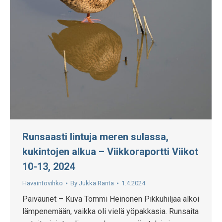
Runsaasti lintuja meren sulassa,
kukintojen alkua – Viikkoraportti Viikot
10-13, 2024
Havaintovihko
By
Jukka Ranta
1.4.2024
Päiväunet – Kuva Tommi Heinonen Pikkuhiljaa alkoi
lämpenemään, vaikka oli vielä yöpakkasia. Runsaita