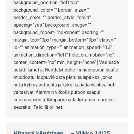
background_position=”left top”
background_color=”” border_size=””
border_color=”” border_style=”solid”
spacing=”yes” background_image=””
background_repeat=”no-repeat” padding=””
margin_top=”0px” margin_bottom=”0px” class=””
id=”” animation_type=”” animation_speed=”0.3″
animation_direction=”left” hide_on_mobile=”no”
center_content=”no” min_height=”none”] Vesisade
sulatti lumet ja Nuottalahdelle Finnoonpuron suulle
muodostui loppuviikosta pieni sulapaikka, jonka
neljä kyhmyjoutsenta ja kaksi kanadanhanhea heti
valtasivat. Aiemmin viikolla puroon saapui
ensimmäinen telkkäpariskunta lukuisten sorsien
seuraksi. Telkillä oli heti…
Hitaasti kiiruhtaen … – Viikko 14/15