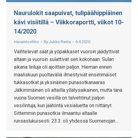
Naurulokit saapuivat, tulipäähippiäinen
kävi visiitillä – Viikkoraportti, viikot 10-
14/2020
Havaintovihko
By
Jukka Ranta
6.4.2020
Vaihtelevat säät ja yöpakkaset vuoroin jäädyttivät
altaan ja vuoroin sulattivat sen kokonaan. Sulan
aikana lintuja oli ajoittain paljon. Hieman ennen
maaliskuun puoltaväliä ilmestyivät ensimmäiset
tukkasotkat ja yksinäinen punasotkanaaras
Jälkimmäinen oli altailla yllätysaikainen, mutta tänä
vuona Suomen vesillä on talvehtinut paljon
vesilintuja, kun jäätöntä vesialuetta on riittänyt.
Sittemmin punasotkia ilmaantui altaalle
runsaslukuisesti. 23.3. oli yhdessä Suomenojan…