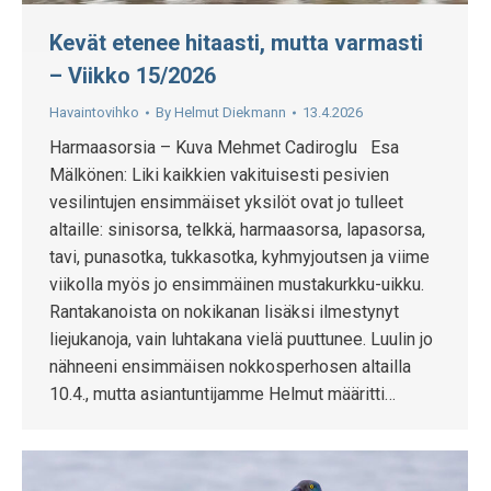
Kevät etenee hitaasti, mutta varmasti
– Viikko 15/2026
Havaintovihko
By
Helmut Diekmann
13.4.2026
Harmaasorsia – Kuva Mehmet Cadiroglu Esa
Mälkönen: Liki kaikkien vakituisesti pesivien
vesilintujen ensimmäiset yksilöt ovat jo tulleet
altaille: sinisorsa, telkkä, harmaasorsa, lapasorsa,
tavi, punasotka, tukkasotka, kyhmyjoutsen ja viime
viikolla myös jo ensimmäinen mustakurkku-uikku.
Rantakanoista on nokikanan lisäksi ilmestynyt
liejukanoja, vain luhtakana vielä puuttunee. Luulin jo
nähneeni ensimmäisen nokkosperhosen altailla
10.4., mutta asiantuntijamme Helmut määritti…