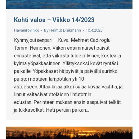
Kohti valoa – Viikko 14/2023
Havaintovihko
By
Helmut Diekmann
10.4.2023
Kyhmyjoutsenpari – Kuva: Mehmet Cadiroglu
Tommi Heinonen: Viikon ensimmäiset päivät
ennustelivat, että viikosta tulee pilvinen, kostea ja
kylmä yöpakkasineen. Yllätykseksi kevät ryntäsi
paikalle. Yöpakkaset häipyivät ja päivällä aurinko
paistoi nostaen lämpötilan yli 10
asteeseen. Altaalla jää alkoi sulaa kovaa vauhtia, ja
linnut valtasivat eteläisen lintutornin
edustan. Perinteen mukaan ensin saapuivat telkät
ja tukkasotkat. Heti perään paikan…