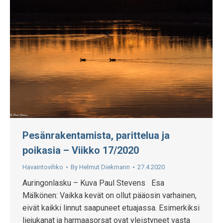
Pesänrakentamista, parittelua ja
poikasia – Viikko 17/2020
Havaintovihko
By
Helmut Diekmann
27.4.2020
Auringonlasku – Kuva Paul Stevens Esa
Mälkönen: Vaikka kevät on ollut pääosin varhainen,
eivät kaikki linnut saapuneet etuajassa. Esimerkiksi
liejukanat ja harmaasorsat ovat yleistyneet vasta