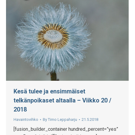
Kesä tulee ja ensimmäiset
telkänpoikaset altaalla – Viikko 20 /
2018
Havaintovihko
By
Timo Leppaharju
21.5.2018
[fusion_builder_container hundred_percent=”yes”