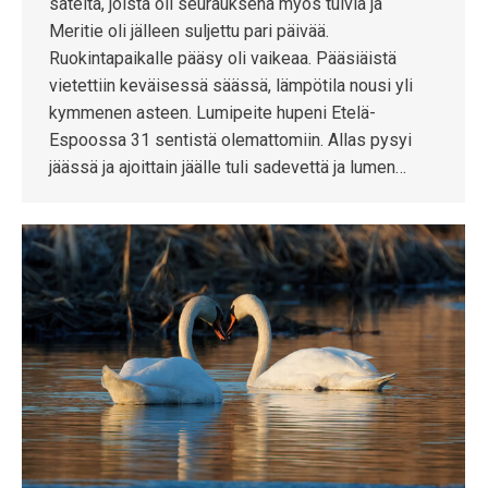
sateita, joista oli seurauksena myös tulvia ja
Meritie oli jälleen suljettu pari päivää.
Ruokintapaikalle pääsy oli vaikeaa. Pääsiäistä
vietettiin keväisessä säässä, lämpötila nousi yli
kymmenen asteen. Lumipeite hupeni Etelä-
Espoossa 31 sentistä olemattomiin. Allas pysyi
jäässä ja ajoittain jäälle tuli sadevettä ja lumen…