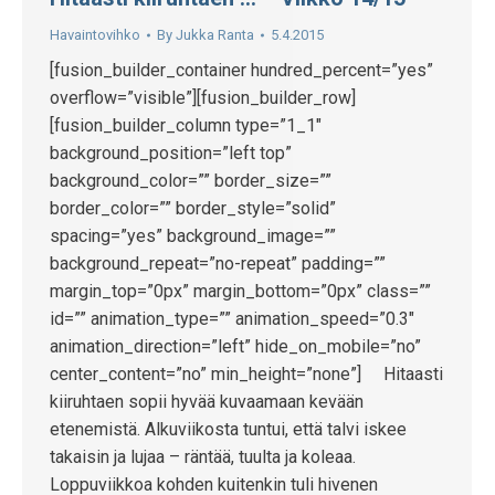
Havaintovihko
By
Jukka Ranta
5.4.2015
[fusion_builder_container hundred_percent=”yes”
overflow=”visible”][fusion_builder_row]
[fusion_builder_column type=”1_1″
background_position=”left top”
background_color=”” border_size=””
border_color=”” border_style=”solid”
spacing=”yes” background_image=””
background_repeat=”no-repeat” padding=””
margin_top=”0px” margin_bottom=”0px” class=””
id=”” animation_type=”” animation_speed=”0.3″
animation_direction=”left” hide_on_mobile=”no”
center_content=”no” min_height=”none”] Hitaasti
kiiruhtaen sopii hyvää kuvaamaan kevään
etenemistä. Alkuviikosta tuntui, että talvi iskee
takaisin ja lujaa – räntää, tuulta ja koleaa.
Loppuviikkoa kohden kuitenkin tuli hivenen