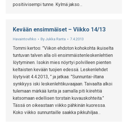
positiivisempi tunne. Kylmä jakso…
Kevään ensimmäiset – Viikko 14/13
Havaintovihko
By
Jukka Ranta
7.4.2013
Tommi kertoo: ”Viikon ehdoton kohokohta ikuiselta
tuntuvan talven alla oli ensimmäistenleskenlehtien
löytyminen. Isokin mies nöyrtyi polvilleen pienten
keltaisten kevään tuojien edessä. Leskenlehdet
löytyivät 4.4.2013, ” ja jatkaa: ”Sunnuntai-iltana
synkkyys iski leskenlehtikuvaajaan. Taivaalta alkoi
tulemaan märkää lunta ja samalla piti kiirehtiä
katsomaan edellisen torstain kuvauskohteita.”
Tässä on oikeastaan viikko pähkinän kuoressa.
Koko viikko sunnuntaille saakka pikkuhiljaa…