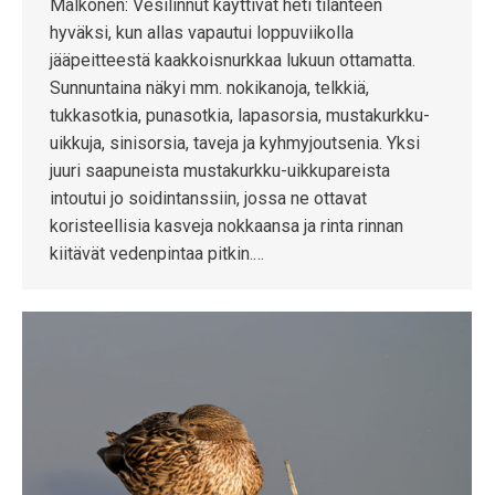
Mälkönen: Vesilinnut käyttivät heti tilanteen
hyväksi, kun allas vapautui loppuviikolla
jääpeitteestä kaakkoisnurkkaa lukuun ottamatta.
Sunnuntaina näkyi mm. nokikanoja, telkkiä,
tukkasotkia, punasotkia, lapasorsia, mustakurkku-
uikkuja, sinisorsia, taveja ja kyhmyjoutsenia. Yksi
juuri saapuneista mustakurkku-uikkupareista
intoutui jo soidintanssiin, jossa ne ottavat
koristeellisia kasveja nokkaansa ja rinta rinnan
kiitävät vedenpintaa pitkin.…