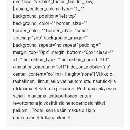
overflow=”visible”][fusion_builder_row]
[fusion_builder_column type=”1_1″
background_position=”left top”
background_color=”” border_size=””
border_color=”” border_style=”solid”
spacing=”yes” background_image=””
background_repeat=”no-repeat” padding=””
margin_top=”0px” margin_bottom=”0px” class=””
id=”” animation_type=”” animation_speed=”0.3″
animation_direction=”left” hide_on_mobile=”no”
center_content=”no” min_height=”none”] Viikko oli
rauhallinen, linnut jatkoivat hautomista, naurulokilla
oli kuuma etelätornin pesässä. Perhosia näkyi vain
vähän, muutama lanttuperhonen lenteli
levottomana ja yksittäisiä neitoperhosia näkyi
paikoin. Todellisen kesän makua oli kun
ensimmäiset telkänpoikaset…