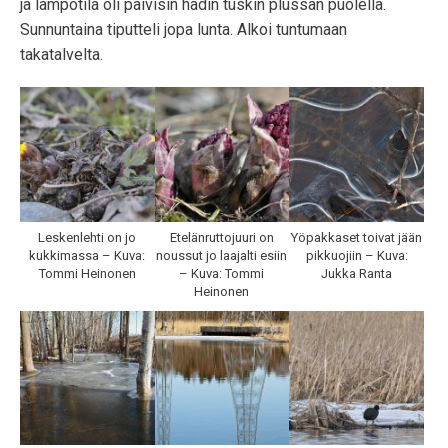
ja lämpötila oli päivisin hädin tuskin plussan puolella.
Sunnuntaina tiputteli jopa lunta. Alkoi tuntumaan
takatalvelta.
Leskenlehti on jo
Etelänruttojuuri on
Yöpakkaset toivat jään
kukkimassa – Kuva:
noussut jo laajalti esiin
pikkuojiin – Kuva:
Tommi Heinonen
– Kuva: Tommi
Jukka Ranta
Heinonen