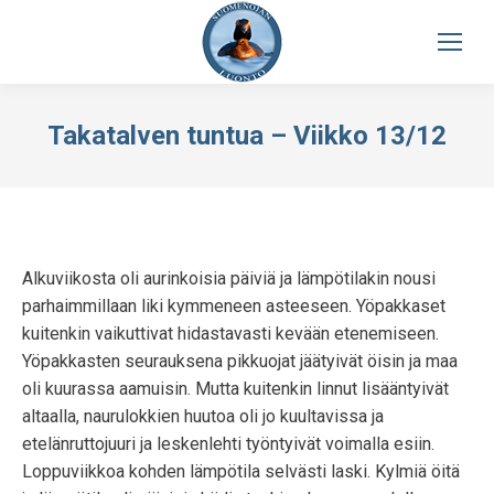
Takatalven tuntua – Viikko 13/12
Alkuviikosta oli aurinkoisia päiviä ja lämpötilakin nousi
parhaimmillaan liki kymmeneen asteeseen. Yöpakkaset
kuitenkin vaikuttivat hidastavasti kevään etenemiseen.
Yöpakkasten seurauksena pikkuojat jäätyivät öisin ja maa
oli kuurassa aamuisin. Mutta kuitenkin linnut lisääntyivät
altaalla, naurulokkien huutoa oli jo kuultavissa ja
etelänruttojuuri ja leskenlehti työntyivät voimalla esiin.
Loppuviikkoa kohden lämpötila selvästi laski. Kylmiä öitä