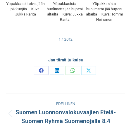
Yöpakkaset toivat jään
Yöpakkasista
Yöpakkasista
pikkuojiin – Kuva:
huolimatta jää hupeni
huolimatta jää hupeni
Jukka Ranta
altailta – Kuva: Jukka
altailta – Kuva: Tommi
Ranta
Heinonen
1.4.2012
Jaa tämä julkaisu
Share
Share
Share
Share
on
on
on
on
Facebook
LinkedIn
WhatsApp
X
Post
EDELLINEN
navigation
Suomen Luonnonvalokuvaajien Etelä-
Edellinen
Suomen Ryhmä Suomenojalla 8.4
julkaisu: