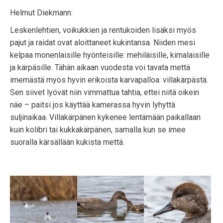
Helmut Diekmann:
Leskenlehtien, voikukkien ja rentukoiden lisäksi myös
pajut ja raidat ovat aloittaneet kukintansa. Niiden mesi
kelpaa monenlaisille hyönteisille: mehiläisille, kimalaisille
ja kärpäsille. Tähän aikaan vuodesta voi tavata mettä
imemästä myös hyvin erikoista karvapalloa: villakärpästä.
Sen siivet lyövät niin vimmattua tahtia, ettei niitä oikein
näe – paitsi jos käyttää kamerassa hyvin lyhyttä
suljinaikaa. Villakärpänen kykenee lentämään paikallaan
kuin kolibri tai kukkakärpänen, samalla kun se imee
suoralla kärsällään kukista mettä.