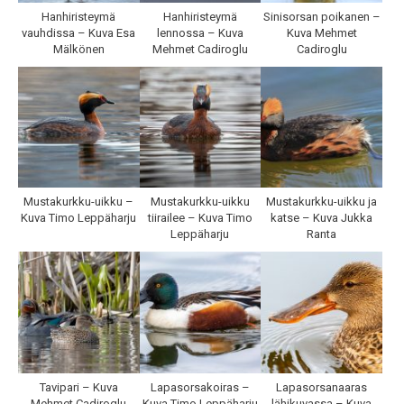
Hanhiristeymä
Hanhiristeymä
Sinisorsan poikanen –
vauhdissa – Kuva Esa
lennossa – Kuva
Kuva Mehmet
Mälkönen
Mehmet Cadiroglu
Cadiroglu
Mustakurkku-uikku –
Mustakurkku-uikku
Mustakurkku-uikku ja
Kuva Timo Leppäharju
tiirailee – Kuva Timo
katse – Kuva Jukka
Leppäharju
Ranta
Tavipari – Kuva
Lapasorsakoiras –
Lapasorsanaaras
Mehmet Cadiroglu
Kuva Timo Leppäharju
lähikuvassa – Kuva