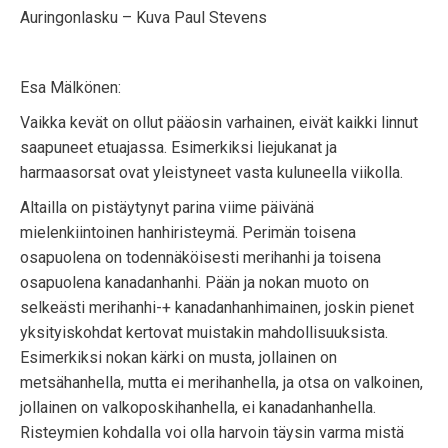
Auringonlasku – Kuva Paul Stevens
Esa Mälkönen:
Vaikka kevät on ollut pääosin varhainen, eivät kaikki linnut
saapuneet etuajassa. Esimerkiksi liejukanat ja
harmaasorsat ovat yleistyneet vasta kuluneella viikolla.
Altailla on pistäytynyt parina viime päivänä
mielenkiintoinen hanhiristeymä. Perimän toisena
osapuolena on todennäköisesti merihanhi ja toisena
osapuolena kanadanhanhi. Pään ja nokan muoto on
selkeästi merihanhi-+ kanadanhanhimainen, joskin pienet
yksityiskohdat kertovat muistakin mahdollisuuksista.
Esimerkiksi nokan kärki on musta, jollainen on
metsähanhella, mutta ei merihanhella, ja otsa on valkoinen,
jollainen on valkoposkihanhella, ei kanadanhanhella.
Risteymien kohdalla voi olla harvoin täysin varma mistä