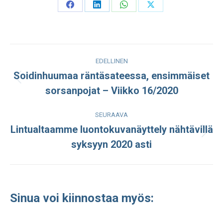
Share
Share
Share
Share
on
on
on
on
Facebook
LinkedIn
WhatsApp
X
Post
EDELLINEN
navigation
Soidinhuumaa räntäsateessa, ensimmäiset
Edellinen
sorsanpojat – Viikko 16/2020
julkaisu:
SEURAAVA
Lintualtaamme luontokuvanäyttely nähtävillä
Seuraava
syksyyn 2020 asti
julkaisu:
Sinua voi kiinnostaa myös: