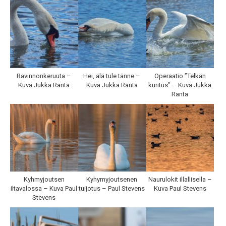
Ravinnonkeruuta –
Hei, älä tule tänne –
Operaatio ”Telkän
Kuva Jukka Ranta
Kuva Jukka Ranta
kuritus” – Kuva Jukka
Ranta
Kyhmyjoutsen
Kyhymyjoutsenen
Naurulokit illallisella –
iltavalossa – Kuva Paul
tuijotus – Paul Stevens
Kuva Paul Stevens
Stevens