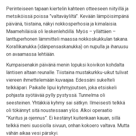
Perinteiseen tapaan kiertelin kahteen otteeseen niityillä ja
metsiköissä poissa ”valtaväyliltä”. Kevään lämpöisimpänä
päivänä, tiistaina, näkyi nokkosperhosia ja kimalaisia.
Maamehiläisiä oli leskenlehdillä. Myös – yllättäen –
lanttuperhonen lämmitteli maassa nokkoskukkulan takana.
Korallikanukka (idänpensaskanukka) on nupulla ja iharuusu
on avaamassa lehtiään.
Kumpaisenakin päivänä menin lopuksi koivikon kohdalta
läntisen altaan reunalle. Tiistaina mustakurkku-uikut tulivat
viereen ihmettelemään kuvaajaa. Edessäni sukelteli
telkkäpari. Paikalle lipui kyhmyjoutsen, joka etsiskeli
pohjasta syötävää pylly pystyssä. Tunnelma oli
seesteinen. Yhtäkkiä kyhmy sai sätkyn. Ilmeisesti telkkä
oli tökännyt sitä noustessaan ylös. Alkoi operaatio
”Kuritus ja ojennus”. Ei kestänyt kuitenkaan kauan, sillä
telkkä meni suosiolla sivuun, onhan kokoero valtava. Mutta
vähän aikaa vesi pärskyi.