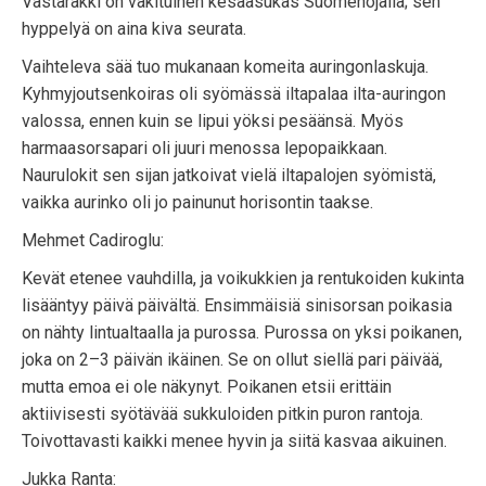
Västäräkki on vakituinen kesäasukas Suomenojalla; sen
hyppelyä on aina kiva seurata.
Vaihteleva sää tuo mukanaan komeita auringonlaskuja.
Kyhmyjoutsenkoiras oli syömässä iltapalaa ilta-auringon
valossa, ennen kuin se lipui yöksi pesäänsä. Myös
harmaasorsapari oli juuri menossa lepopaikkaan.
Naurulokit sen sijan jatkoivat vielä iltapalojen syömistä,
vaikka aurinko oli jo painunut horisontin taakse.
Mehmet Cadiroglu:
Kevät etenee vauhdilla, ja voikukkien ja rentukoiden kukinta
lisääntyy päivä päivältä. Ensimmäisiä sinisorsan poikasia
on nähty lintualtaalla ja purossa. Purossa on yksi poikanen,
joka on 2–3 päivän ikäinen. Se on ollut siellä pari päivää,
mutta emoa ei ole näkynyt. Poikanen etsii erittäin
aktiivisesti syötävää sukkuloiden pitkin puron rantoja.
Toivottavasti kaikki menee hyvin ja siitä kasvaa aikuinen.
Jukka Ranta: