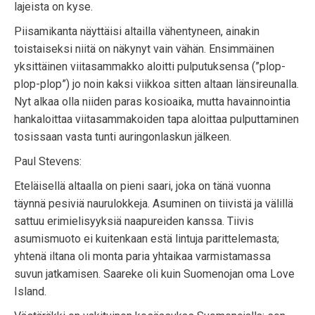
lajeista on kyse.
Piisamikanta näyttäisi altailla vähentyneen, ainakin
toistaiseksi niitä on näkynyt vain vähän. Ensimmäinen
yksittäinen viitasammakko aloitti pulputuksensa (”plop-
plop-plop”) jo noin kaksi viikkoa sitten altaan länsireunalla.
Nyt alkaa olla niiden paras kosioaika, mutta havainnointia
hankaloittaa viitasammakoiden tapa aloittaa pulputtaminen
tosissaan vasta tunti auringonlaskun jälkeen.
Paul Stevens:
Eteläisellä altaalla on pieni saari, joka on tänä vuonna
täynnä pesiviä naurulokkeja. Asuminen on tiivistä ja välillä
sattuu erimielisyyksiä naapureiden kanssa. Tiivis
asumismuoto ei kuitenkaan estä lintuja parittelemasta;
yhtenä iltana oli monta paria yhtaikaa varmistamassa
suvun jatkamisen. Saareke oli kuin Suomenojan oma Love
Island.