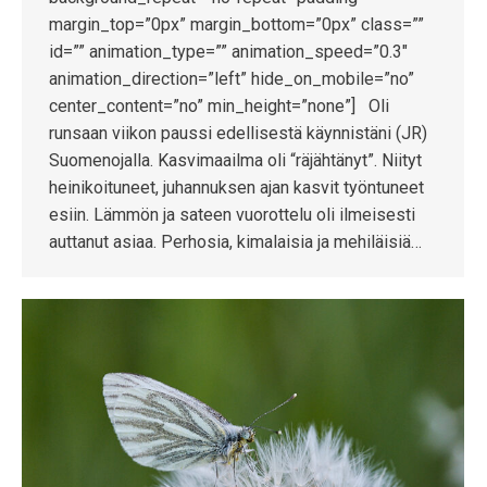
margin_top=”0px” margin_bottom=”0px” class=””
id=”” animation_type=”” animation_speed=”0.3″
animation_direction=”left” hide_on_mobile=”no”
center_content=”no” min_height=”none”] Oli
runsaan viikon paussi edellisestä käynnistäni (JR)
Suomenojalla. Kasvimaailma oli “räjähtänyt”. Niityt
heinikoituneet, juhannuksen ajan kasvit työntuneet
esiin. Lämmön ja sateen vuorottelu oli ilmeisesti
auttanut asiaa. Perhosia, kimalaisia ja mehiläisiä…