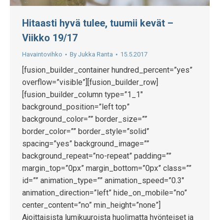
Hitaasti hyvä tulee, tuumii kevät –
Viikko 19/17
Havaintovihko
By
Jukka Ranta
15.5.2017
[fusion_builder_container hundred_percent=”yes”
overflow=”visible”][fusion_builder_row]
[fusion_builder_column type=”1_1″
background_position=”left top”
background_color=”” border_size=””
border_color=”” border_style=”solid”
spacing=”yes” background_image=””
background_repeat=”no-repeat” padding=””
margin_top=”0px” margin_bottom=”0px” class=””
id=”” animation_type=”” animation_speed=”0.3″
animation_direction=”left” hide_on_mobile=”no”
center_content=”no” min_height=”none”]
Ajoittaisista lumikuuroista huolimatta hyönteiset ja