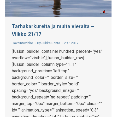
Tarhakarkureita ja muita vieraita –
Viikko 21/17
Havaintovihko
By
Jukka Ranta
29.5.2017
[fusion_builder_container hundred_percent=”yes”
overflow=”visible”][fusion_builder_row]
[fusion_builder_column type=”1_1″
background_position=”left top”
background_color=”” border_size=””
border_color=”” border_style=”solid”
spacing=”yes” background_image=””
background_repeat=”no-repeat” padding=””
margin_top=”0px” margin_bottom=”0px” class=””
id=”” animation_type=”” animation_speed=”0.3″
animation_direction=”left” hide_on_mobile=”no”