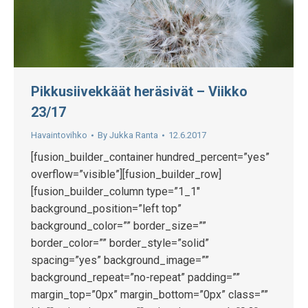
Pikkusiivekkäät heräsivät – Viikko
23/17
Havaintovihko
By
Jukka Ranta
12.6.2017
[fusion_builder_container hundred_percent=”yes”
overflow=”visible”][fusion_builder_row]
[fusion_builder_column type=”1_1″
background_position=”left top”
background_color=”” border_size=””
border_color=”” border_style=”solid”
spacing=”yes” background_image=””
background_repeat=”no-repeat” padding=””
margin_top=”0px” margin_bottom=”0px” class=””