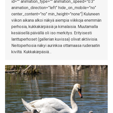
id=”” animation_type=”” animation_speed=”0.3″
animation_direction=”left” hide_on_mobile=”no”
center_content=”no” min_height=”none”] Kuluneen
viikon aikana alkoi näkyä aiempia viikkoja enemmän
perhosia, kukkakärpäsiä ja kimalaisia. Muutamalla
kesäisellä päivällä oli iso merkitys. Erityisesti
lanttuperhoset (gallerian kuvissa) olivat aktiivisia.
Neitoperhosia näkyi aurinkoa ottamaasa ruderaatin
kiviltä. Kukkakärpäsiä…