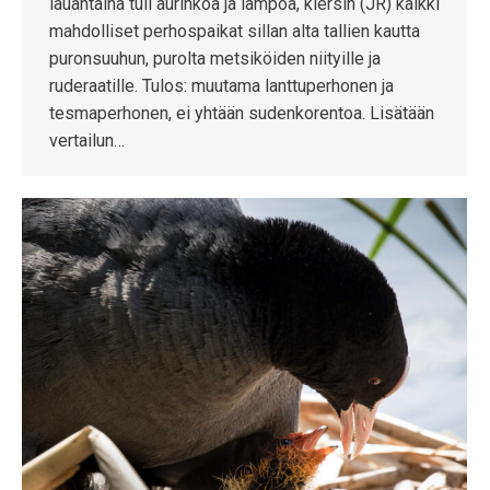
lauantaina tuli aurinkoa ja lämpöä, kiersin (JR) kaikki
mahdolliset perhospaikat sillan alta tallien kautta
puronsuuhun, purolta metsiköiden niityille ja
ruderaatille. Tulos: muutama lanttuperhonen ja
tesmaperhonen, ei yhtään sudenkorentoa. Lisätään
vertailun…