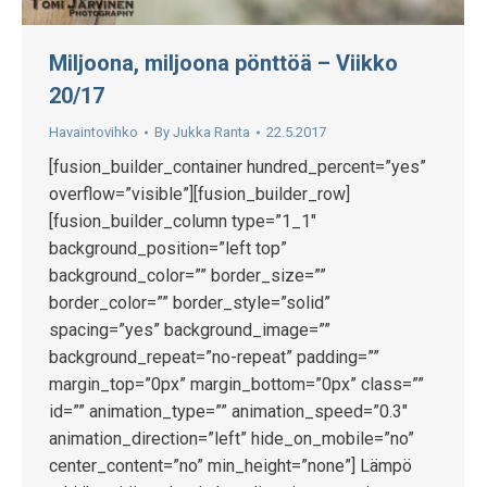
Miljoona, miljoona pönttöä – Viikko
20/17
Havaintovihko
By
Jukka Ranta
22.5.2017
[fusion_builder_container hundred_percent=”yes”
overflow=”visible”][fusion_builder_row]
[fusion_builder_column type=”1_1″
background_position=”left top”
background_color=”” border_size=””
border_color=”” border_style=”solid”
spacing=”yes” background_image=””
background_repeat=”no-repeat” padding=””
margin_top=”0px” margin_bottom=”0px” class=””
id=”” animation_type=”” animation_speed=”0.3″
animation_direction=”left” hide_on_mobile=”no”
center_content=”no” min_height=”none”] Lämpö