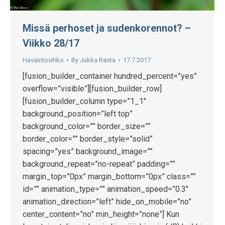
Missä perhoset ja sudenkorennot? –
Viikko 28/17
Havaintovihko
By
Jukka Ranta
17.7.2017
[fusion_builder_container hundred_percent=”yes”
overflow=”visible”][fusion_builder_row]
[fusion_builder_column type=”1_1″
background_position=”left top”
background_color=”” border_size=””
border_color=”” border_style=”solid”
spacing=”yes” background_image=””
background_repeat=”no-repeat” padding=””
margin_top=”0px” margin_bottom=”0px” class=””
id=”” animation_type=”” animation_speed=”0.3″
animation_direction=”left” hide_on_mobile=”no”
center_content=”no” min_height=”none”] Kun