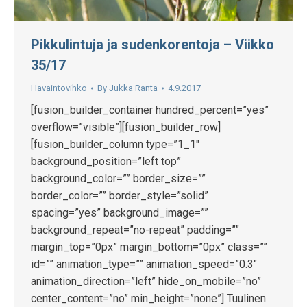
Pikkulintuja ja sudenkorentoja – Viikko
35/17
Havaintovihko
By
Jukka Ranta
4.9.2017
[fusion_builder_container hundred_percent=”yes”
overflow=”visible”][fusion_builder_row]
[fusion_builder_column type=”1_1″
background_position=”left top”
background_color=”” border_size=””
border_color=”” border_style=”solid”
spacing=”yes” background_image=””
background_repeat=”no-repeat” padding=””
margin_top=”0px” margin_bottom=”0px” class=””
id=”” animation_type=”” animation_speed=”0.3″
animation_direction=”left” hide_on_mobile=”no”
center_content=”no” min_height=”none”] Tuulinen