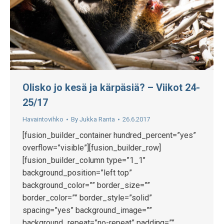
Olisko jo kesä ja kärpäsiä? – Viikot 24-
25/17
Havaintovihko
By
Jukka Ranta
26.6.2017
[fusion_builder_container hundred_percent=”yes”
overflow=”visible”][fusion_builder_row]
[fusion_builder_column type=”1_1″
background_position=”left top”
background_color=”” border_size=””
border_color=”” border_style=”solid”
spacing=”yes” background_image=””
background_repeat=”no-repeat” padding=””