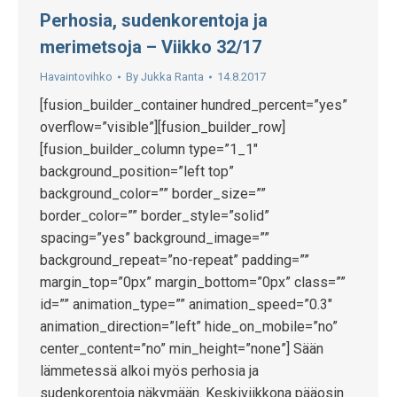
Perhosia, sudenkorentoja ja
merimetsoja – Viikko 32/17
Havaintovihko
By
Jukka Ranta
14.8.2017
[fusion_builder_container hundred_percent=”yes”
overflow=”visible”][fusion_builder_row]
[fusion_builder_column type=”1_1″
background_position=”left top”
background_color=”” border_size=””
border_color=”” border_style=”solid”
spacing=”yes” background_image=””
background_repeat=”no-repeat” padding=””
margin_top=”0px” margin_bottom=”0px” class=””
id=”” animation_type=”” animation_speed=”0.3″
animation_direction=”left” hide_on_mobile=”no”
center_content=”no” min_height=”none”] Sään
lämmetessä alkoi myös perhosia ja
sudenkorentoja näkymään. Keskiviikkona pääosin