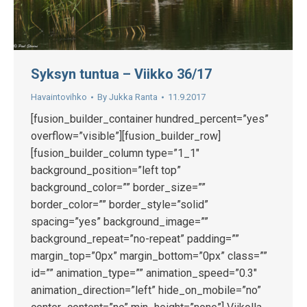
Syksyn tuntua – Viikko 36/17
Havaintovihko
By
Jukka Ranta
11.9.2017
[fusion_builder_container hundred_percent=”yes”
overflow=”visible”][fusion_builder_row]
[fusion_builder_column type=”1_1″
background_position=”left top”
background_color=”” border_size=””
border_color=”” border_style=”solid”
spacing=”yes” background_image=””
background_repeat=”no-repeat” padding=””
margin_top=”0px” margin_bottom=”0px” class=””
id=”” animation_type=”” animation_speed=”0.3″
animation_direction=”left” hide_on_mobile=”no”