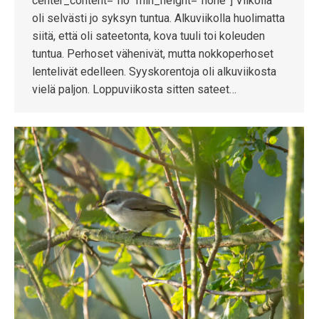
center_content=”no” min_height=”none”] Viikolla
oli selvästi jo syksyn tuntua. Alkuviikolla huolimatta
siitä, että oli sateetonta, kova tuuli toi koleuden
tuntua. Perhoset vähenivät, mutta nokkoperhoset
lentelivät edelleen. Syyskorentoja oli alkuviikosta
vielä paljon. Loppuviikosta sitten sateet…