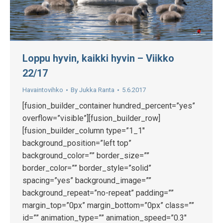
Loppu hyvin, kaikki hyvin – Viikko
22/17
Havaintovihko
By
Jukka Ranta
5.6.2017
[fusion_builder_container hundred_percent=”yes”
overflow=”visible”][fusion_builder_row]
[fusion_builder_column type=”1_1″
background_position=”left top”
background_color=”” border_size=””
border_color=”” border_style=”solid”
spacing=”yes” background_image=””
background_repeat=”no-repeat” padding=””
margin_top=”0px” margin_bottom=”0px” class=””
id=”” animation_type=”” animation_speed=”0.3″