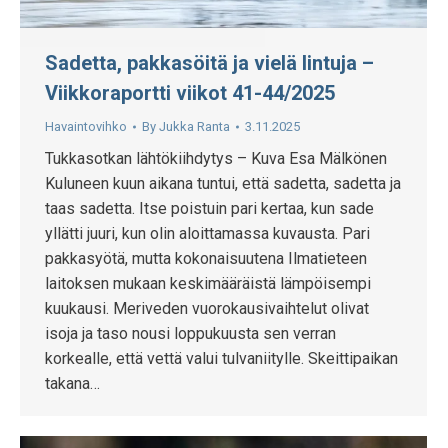
Sadetta, pakkasöitä ja vielä lintuja –
Viikkoraportti viikot 41-44/2025
Havaintovihko
By
Jukka Ranta
3.11.2025
Tukkasotkan lähtökiihdytys – Kuva Esa Mälkönen
Kuluneen kuun aikana tuntui, että sadetta, sadetta ja
taas sadetta. Itse poistuin pari kertaa, kun sade
yllätti juuri, kun olin aloittamassa kuvausta. Pari
pakkasyötä, mutta kokonaisuutena Ilmatieteen
laitoksen mukaan keskimääräistä lämpöisempi
kuukausi. Meriveden vuorokausivaihtelut olivat
isoja ja taso nousi loppukuusta sen verran
korkealle, että vettä valui tulvaniitylle. Skeittipaikan
takana…