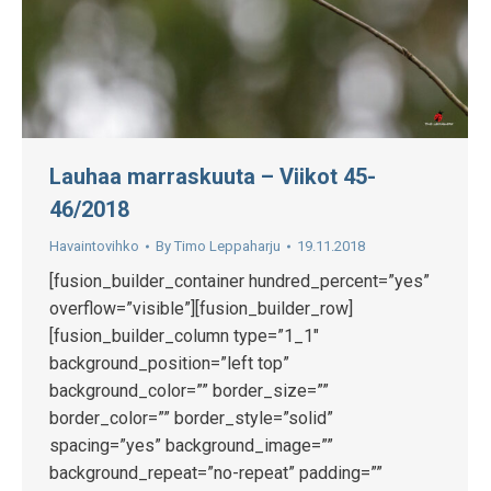
Lauhaa marraskuuta – Viikot 45-
46/2018
Havaintovihko
By
Timo Leppaharju
19.11.2018
[fusion_builder_container hundred_percent=”yes”
overflow=”visible”][fusion_builder_row]
[fusion_builder_column type=”1_1″
background_position=”left top”
background_color=”” border_size=””
border_color=”” border_style=”solid”
spacing=”yes” background_image=””
background_repeat=”no-repeat” padding=””