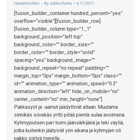
Havaintovihko
By
Jukka Ranta
6.11.2017
[fusion_builder_container hundred_percent=”yes”
overflow=”visible”][fusion_builder_row]
[fusion_builder_column type=”1_1″
background_position=”left top”
background_color=”” border_size=””
border_color=”” border_style=”solid”
spacing=”yes” background_image=””
background_repeat=”no-repeat” padding=””
margin_top=”0px” margin_bottom=”0px” class=””
id=”” animation_type=”” animation_speed=”0.3″
animation_direction=”left” hide_on_mobile=”no”
center_content=”no” min_height=”none”]
Pakkasyöt ja -aamut jäädyttivät altaan. Muutama
sinnikäs siivekäs yritti pitää pientä sulaa avoimena.
Kyhmyjoutsen pari toimi jäänsärkijänä ja teki väyliä,
jotka kuitenkin jäätyivät yön aikana ja kyhmyjen oli
pakko siirtyä merelle.…