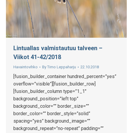
Lintuallas valmistautuu talveen –
Viikot 41-42/2018
Havaintovihko
By
Timo Leppaharju
22.10.2018
[fusion_builder_container hundred_percent=”yes”
overflow=”visible”][fusion_builder_row]
[fusion_builder_column type=”1_1″
background_position=”left top”
background_color=”” border_size=””
border_color=”” border_style=”solid”
spacing=”yes” background_image=””
background_repeat=”no-repeat” padding=””