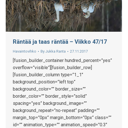
Räntää ja taas räntää – Viikko 47/17
Havaintovihko
By
Jukka Ranta
27.11.2017
[fusion_builder_container hundred_percent=”yes”
overflow=”visible”][fusion_builder_row]
[fusion_builder_column type=”1_1″
background_position=”left top”
background_color=”” border_size=””
border_color=”” border_style=”solid”
spacing=”yes” background_image=””
background_repeat=”no-repeat” padding=””
margin_top=”0px” margin_bottom=”0px” class=””
id=”” animation_type=”” animation_speed=”0.3″