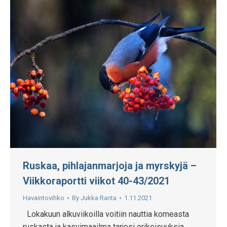
Ruskaa, pihlajanmarjoja ja myrskyjä –
Viikkoraportti viikot 40-43/2021
Havaintovihko
By
Jukka Ranta
1.11.2021
Lokakuun alkuviikoilla voitiin nauttia komeasta
ruskasta ja kasvimaailma tarjosi erikoisuuksia.