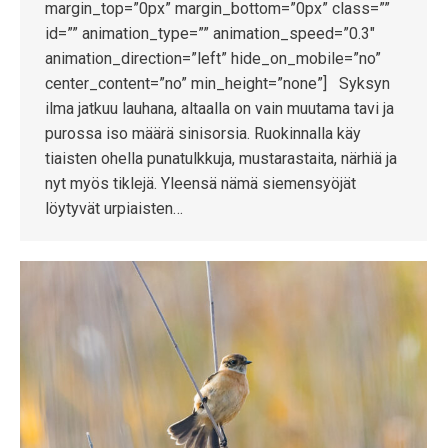
margin_top=”0px” margin_bottom=”0px” class=””
id=”” animation_type=”” animation_speed=”0.3″
animation_direction=”left” hide_on_mobile=”no”
center_content=”no” min_height=”none”] Syksyn
ilma jatkuu lauhana, altaalla on vain muutama tavi ja
purossa iso määrä sinisorsia. Ruokinnalla käy
tiaisten ohella punatulkkuja, mustarastaita, närhiä ja
nyt myös tiklejä. Yleensä nämä siemensyöjät
löytyvät urpiaisten…