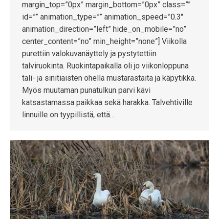
margin_top=”0px” margin_bottom=”0px” class=””
id=”” animation_type=”” animation_speed=”0.3″
animation_direction=”left” hide_on_mobile=”no”
center_content=”no” min_height=”none”] Viikolla
purettiin valokuvanäyttely ja pystytettiin
talviruokinta. Ruokintapaikalla oli jo viikonloppuna
tali- ja sinitiaisten ohella mustarastaita ja käpytikka.
Myös muutaman punatulkun parvi kävi
katsastamassa paikkaa sekä harakka. Talvehtiville
linnuille on tyypillistä, että…