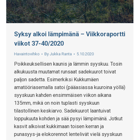
Syksy alkoi lämpimänä – Viikkoraportti
viikot 37-40/2020
Havaintovihko
By
Jukka Ranta
5.10.2020
Poikkeuksellisen kaunis ja lämmin syyskuu. Tosin
alkukuusta muutamat runsaat sadekuurot toivat
paljon sadetta. Esimerkiksi Kukkumäen
amatööriasemalla satoi (pääasiassa kuuroina yöllä)
syyskuun kahden ensimmäisen viikon aikana
135mm, mikä on noin tuplasti syyskuun
tilastollinen keskiarvo. Sadekuurot laantuivat
loppukuuta kohden ja sää pysyi lämpimänä. Jotkut
kasvit alkoivat kukkimaan toisen kerran ja
punasyys-ja elokorennot lentelivät vielä syyskuun