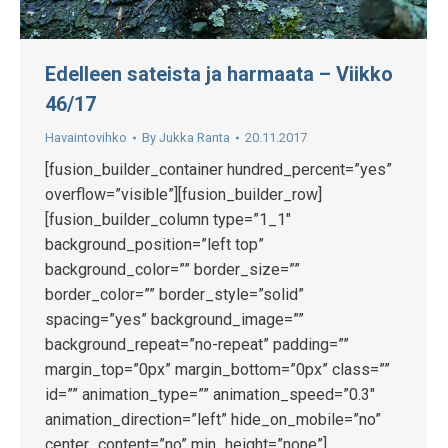
Edelleen sateista ja harmaata – Viikko
46/17
Havaintovihko
By
Jukka Ranta
20.11.2017
[fusion_builder_container hundred_percent=”yes”
overflow=”visible”][fusion_builder_row]
[fusion_builder_column type=”1_1″
background_position=”left top”
background_color=”” border_size=””
border_color=”” border_style=”solid”
spacing=”yes” background_image=””
background_repeat=”no-repeat” padding=””
margin_top=”0px” margin_bottom=”0px” class=””
id=”” animation_type=”” animation_speed=”0.3″
animation_direction=”left” hide_on_mobile=”no”
center_content=”no” min_height=”none”]