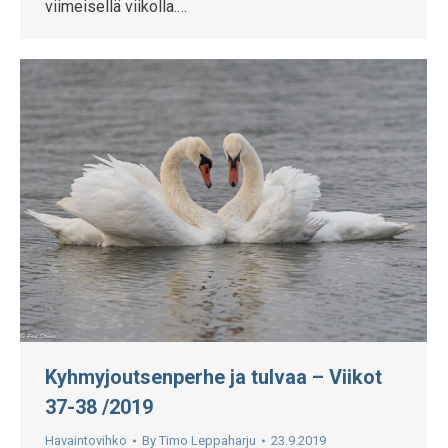
viimeisellä viikolla.…
Kyhmyjoutsenperhe ja tulvaa – Viikot
37-38 /2019
Havaintovihko
By
Timo Leppaharju
23.9.2019