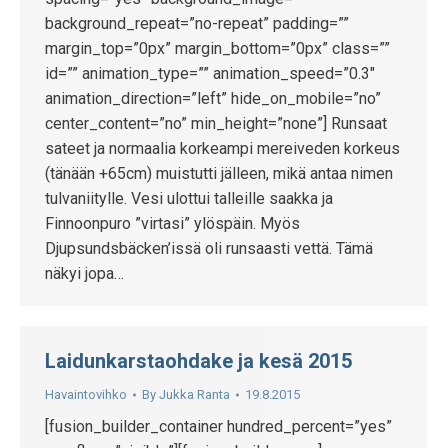
background_repeat=”no-repeat” padding=””
margin_top=”0px” margin_bottom=”0px” class=””
id=”” animation_type=”” animation_speed=”0.3″
animation_direction=”left” hide_on_mobile=”no”
center_content=”no” min_height=”none”] Runsaat
sateet ja normaalia korkeampi mereiveden korkeus
(tänään +65cm) muistutti jälleen, mikä antaa nimen
tulvaniitylle. Vesi ulottui talleille saakka ja
Finnoonpuro ”virtasi” ylöspäin. Myös
Djupsundsbäcken’issä oli runsaasti vettä. Tämä
näkyi jopa…
Laidunkarstaohdake ja kesä 2015
Havaintovihko
By
Jukka Ranta
19.8.2015
[fusion_builder_container hundred_percent=”yes”