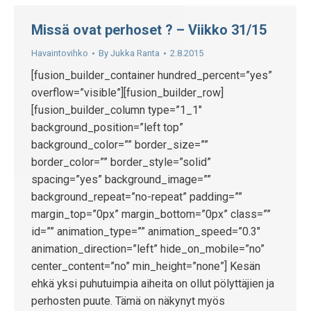
Missä ovat perhoset ? – Viikko 31/15
Havaintovihko
By
Jukka Ranta
2.8.2015
[fusion_builder_container hundred_percent=”yes”
overflow=”visible”][fusion_builder_row]
[fusion_builder_column type=”1_1″
background_position=”left top”
background_color=”” border_size=””
border_color=”” border_style=”solid”
spacing=”yes” background_image=””
background_repeat=”no-repeat” padding=””
margin_top=”0px” margin_bottom=”0px” class=””
id=”” animation_type=”” animation_speed=”0.3″
animation_direction=”left” hide_on_mobile=”no”
center_content=”no” min_height=”none”] Kesän
ehkä yksi puhutuimpia aiheita on ollut pölyttäjien ja
perhosten puute. Tämä on näkynyt myös