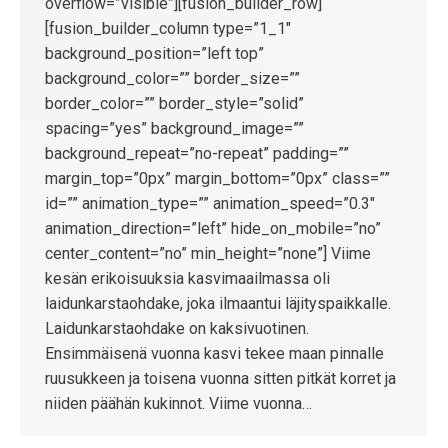
overflow=”visible”][fusion_builder_row]
[fusion_builder_column type=”1_1″
background_position=”left top”
background_color=”” border_size=””
border_color=”” border_style=”solid”
spacing=”yes” background_image=””
background_repeat=”no-repeat” padding=””
margin_top=”0px” margin_bottom=”0px” class=””
id=”” animation_type=”” animation_speed=”0.3″
animation_direction=”left” hide_on_mobile=”no”
center_content=”no” min_height=”none”] Viime
kesän erikoisuuksia kasvimaailmassa oli
laidunkarstaohdake, joka ilmaantui läjityspaikkalle.
Laidunkarstaohdake on kaksivuotinen.
Ensimmäisenä vuonna kasvi tekee maan pinnalle
ruusukkeen ja toisena vuonna sitten pitkät korret ja
niiden päähän kukinnot. Viime vuonna…