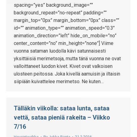
spacing=”yes” background_image=””
background_repeat=”no-repeat” padding=””
margin_top=”0px” margin_bottom=”0px” class=””
id=”” animation_type=”” animation_speed=”0.3″
animation_direction=”left” hide_on_mobile=”no”
center_content=”no” min_height=”none”] Viime
vuonna sataman luodolla kävi satunnaisesti
yksittäisiä merimetsoja, mutta tänä vuonna ne ovat
valloittaneet luodon kivet. Kivet ovat valkoisen
ulosteen peitossa. Joka kivellä aamuisin ja iltaisin
siipiään kuivattelee merimetso. Ne kuten…
Tälläkin viikolla: sataa lunta, sataa
vettä, sataa pieniä rakeita – Viikko
7/16
Havaintovihko
By
Jukka Ranta
21.2.2016