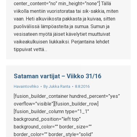
center_content=”no” min_height=”none”] Tällä
viikolla mentiin vuoristorataa tai sik-sakkia, miten
vaan. Heti alkuviikosta pakkasta ja kuivaa, sitten
puolivälissä lämpöasteita ja sumua. Sumun ja
vesisateen myötä jäiset kävelytiet muuttuivat
vaikeakulkuisen liukkaiksi. Perjantaina lehdet
tippuivat vettä…
Sataman vartijat – Viikko 31/16
Havaintovihko
By
Jukka Ranta
8.8.2016
[fusion_builder_container hundred_percent=”yes”
overflow=”visible”][fusion_builder_row]
[fusion_builder_column type=”1_1″
background_position=”left top”
background_color=”” border_size=””
border_color=”” border_style=”solid”