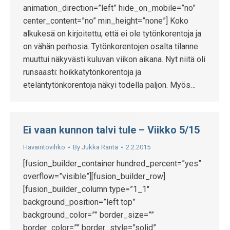
animation_direction=”left” hide_on_mobile=”no”
center_content=”no” min_height=”none”] Koko
alkukesä on kirjoitettu, että ei ole tytönkorentoja ja
on vähän perhosia. Tytönkorentojen osalta tilanne
muuttui näkyvästi kuluvan viikon aikana. Nyt niitä oli
runsaasti: hoikkatytönkorentoja ja
eteläntytönkorentoja näkyi todella paljon. Myös…
Ei vaan kunnon talvi tule – Viikko 5/15
Havaintovihko
By
Jukka Ranta
2.2.2015
[fusion_builder_container hundred_percent=”yes”
overflow=”visible”][fusion_builder_row]
[fusion_builder_column type=”1_1″
background_position=”left top”
background_color=”” border_size=””
border_color=”” border_style=”solid”