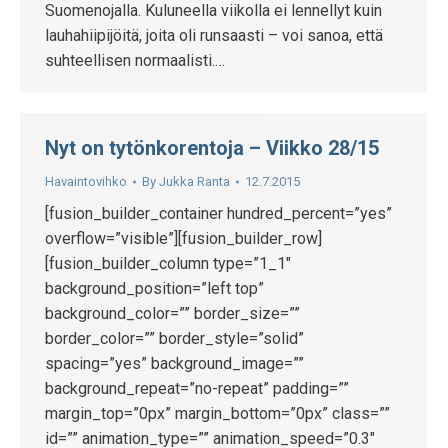
Suomenojalla. Kuluneella viikolla ei lennellyt kuin
lauhahiipijöitä, joita oli runsaasti – voi sanoa, että
suhteellisen normaalisti.…
Nyt on tytönkorentoja – Viikko 28/15
Havaintovihko
By
Jukka Ranta
12.7.2015
[fusion_builder_container hundred_percent=”yes”
overflow=”visible”][fusion_builder_row]
[fusion_builder_column type=”1_1″
background_position=”left top”
background_color=”” border_size=””
border_color=”” border_style=”solid”
spacing=”yes” background_image=””
background_repeat=”no-repeat” padding=””
margin_top=”0px” margin_bottom=”0px” class=””
id=”” animation_type=”” animation_speed=”0.3″