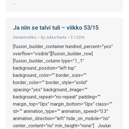
…
Ja niin se talvi tuli – viikko 53/15
Havaintovihko
By
Jukka Ranta
3.1.2016
[fusion_builder_container hundred_percent=”yes”
overflow=”visible”][fusion_builder_row]
[fusion_builder_column type=”1_1″
background_position=”left top”
background_color=”” border_size=””
border_color=”” border_style=”solid”
spacing=”yes” background_image=””
background_repeat=”no-repeat” padding=””
margin_top=”0px” margin_bottom=”0px” class=””
id=”” animation_type=”” animation_speed=”0.3″
animation_direction=”left” hide_on_mobile=”no”
center_content=”no” min_height=”none”] Joulun