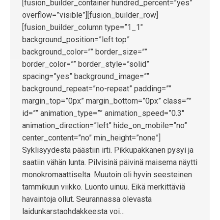
[fusion_builder_container hundred_percent=”yes”
overflow=”visible”][fusion_builder_row]
[fusion_builder_column type=”1_1″
background_position=”left top”
background_color=”” border_size=””
border_color=”” border_style=”solid”
spacing=”yes” background_image=””
background_repeat=”no-repeat” padding=””
margin_top=”0px” margin_bottom=”0px” class=””
id=”” animation_type=”” animation_speed=”0.3″
animation_direction=”left” hide_on_mobile=”no”
center_content=”no” min_height=”none”]
Syklisyydestä päästiin irti. Pikkupakkanen pysyi ja
saatiin vähän lunta. Pilvisinä päivinä maisema näytti
monokromaattiselta. Muutoin oli hyvin seesteinen
tammikuun viikko. Luonto uinuu. Eikä merkittäviä
havaintoja ollut. Seurannassa olevasta
laidunkarstaohdakkeesta voi…