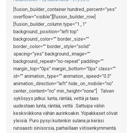
[fusion_builder_container hundred_percent=”yes”
overflow=”visible”][fusion_builder_row]
[fusion_builder_column type=”1_1″
background_position=”left top”
background_color=”” border_size=””
border_color=”” border_style=”solid”
spacing=”yes” background_image=””
background_repeat=”no-repeat” padding=””
margin_top=”0px” margin_bottom=”0px” class=””
id=”” animation_type=”” animation_speed=”0.3″
animation_direction=”left” hide_on_mobile=”no”
center_content=”no” min_height=”none”] Talven
syklisyys jatkui: lunta, räntää, vettä ja taas
uudestaan lunta, räntää, vettä ..Sattuipa väliin
keskiviikkona vähän aurinkoakin. Yöpakkaset olivat
yleisiä. Puro pysyi kuitenkin sulana ja keräsi
runsaasti sinisorsia, parhaillaan viitisenkymmentä.