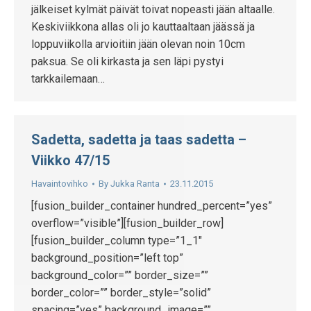
jälkeiset kylmät päivät toivat nopeasti jään altaalle.
Keskiviikkona allas oli jo kauttaaltaan jäässä ja
loppuviikolla arvioitiin jään olevan noin 10cm
paksua. Se oli kirkasta ja sen läpi pystyi
tarkkailemaan…
Sadetta, sadetta ja taas sadetta –
Viikko 47/15
Havaintovihko
By
Jukka Ranta
23.11.2015
[fusion_builder_container hundred_percent=”yes”
overflow=”visible”][fusion_builder_row]
[fusion_builder_column type=”1_1″
background_position=”left top”
background_color=”” border_size=””
border_color=”” border_style=”solid”
spacing=”yes” background_image=””