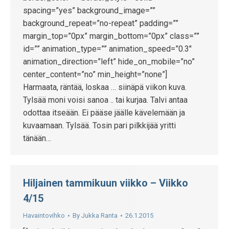
spacing=”yes” background_image=””
background_repeat=”no-repeat” padding=””
margin_top=”0px” margin_bottom=”0px” class=””
id=”” animation_type=”” animation_speed=”0.3″
animation_direction=”left” hide_on_mobile=”no”
center_content=”no” min_height=”none”]
Harmaata, räntää, loskaa … siinäpä viikon kuva.
Tylsää moni voisi sanoa .. tai kurjaa. Talvi antaa
odottaa itseään. Ei pääse jäälle kävelemään ja
kuvaamaan. Tylsää. Tosin pari pilkkijää yritti
tänään…
Hiljainen tammikuun viikko – Viikko
4/15
Havaintovihko
By
Jukka Ranta
26.1.2015