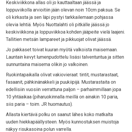
Keskiviikkona allas oli jo kauttaaltaan jäässä ja
loppuviikolla arvioitiin jään olevan noin 10cm paksua. Se
oli kirkasta ja sen läpi pystyi tarkkailemaan pohjassa
olevia lehtiä. Myös Nuottalahti oli pitkälle jäässä jo
keskiviikkona ja loppuviikkoa kohden jääpeite vielä laajeni.
Tallitien metsän lampareet ja pikkuojat olivat jäässä.
Jo pakkaset toivat kuuran myötä valkoista maisemaan.
Launtain kevyt lumenpudottelu lisäsi talventuntua ja sitten
sunnuntaina maisema olikin jo valkoinen.
Ruokintapaikalla olivat vakiovieraat: tintit, mustarastaat,
fasaanit, pähkinänakkeli ja puukiipijä. Mustarastaita on
edellisiin vuosiin verrattuna paljon – parhaimmillaan jopa
10 yhtäaikaa (piharuokinnalla meillä on ainakin 10 paria,
siis paria – toim. JR huomautus).
Allasta kiertävä polku on saanut lähes koko matkalta
uuden hiekkapäällysteen. Myös kunnostuksen muistoja
näkyy risukasoina polun varrella.