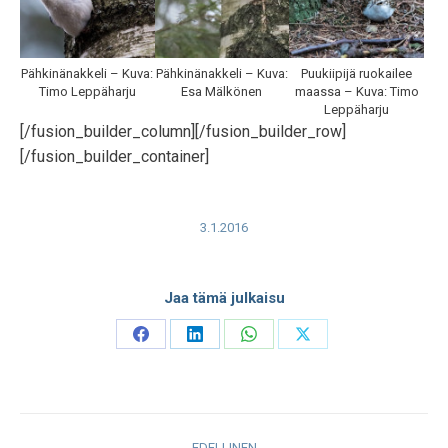
Pähkinänakkeli – Kuva:
Pähkinänakkeli – Kuva:
Puukiipijä ruokailee
Timo Leppäharju
Esa Mälkönen
maassa – Kuva: Timo
Leppäharju
[/fusion_builder_column][/fusion_builder_row]
[/fusion_builder_container]
3.1.2016
Jaa tämä julkaisu
Share
Share
Share
Share
on
on
on
on
Facebook
LinkedIn
WhatsApp
X
Post
EDELLINEN