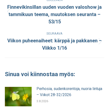
navigation
Finnevikinsillan uuden vuoden valoshow ja
tammikuun teema, muutoksen seuranta –
Edellinen
julkaisu:
53/15
SEURAAVA
Viikon puheenaiheet: kärppä ja pakkanen –
Seuraava
Viikko 1/16
julkaisu:
Sinua voi kiinnostaa myös:
Perhosia, sudenkorentoja, nuoria lintuja
– Viikot 28-32/2026
3.8.2026