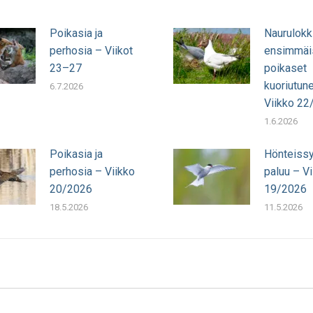
Poikasia ja
Naurulokk
perhosia – Viikot
ensimmäi
23–27
poikaset
kuoriutun
6.7.2026
Viikko 22
1.6.2026
Poikasia ja
Hönteissy
perhosia – Viikko
paluu – Vi
20/2026
19/2026
18.5.2026
11.5.2026