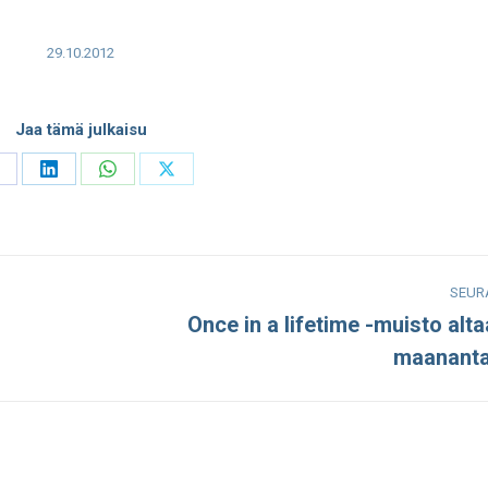
29.10.2012
Jaa tämä julkaisu
hare
Share
Share
Share
n
on
on
on
acebook
LinkedIn
WhatsApp
X
SEUR
Once in a lifetime -muisto alta
Seuraava
maananta
julkaisu: