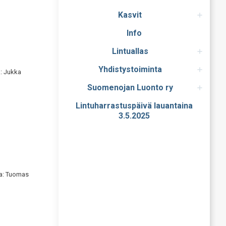
Kasvit
Info
Lintuallas
Yhdistystoiminta
: Jukka
Suomenojan Luonto ry
Lintuharrastuspäivä lauantaina
3.5.2025
va: Tuomas