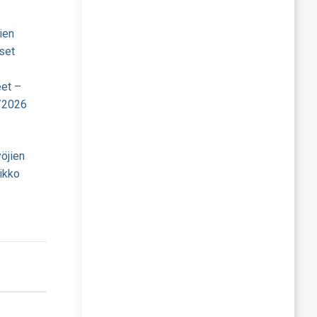
ien
set
eet –
/2026
öjien
ikko