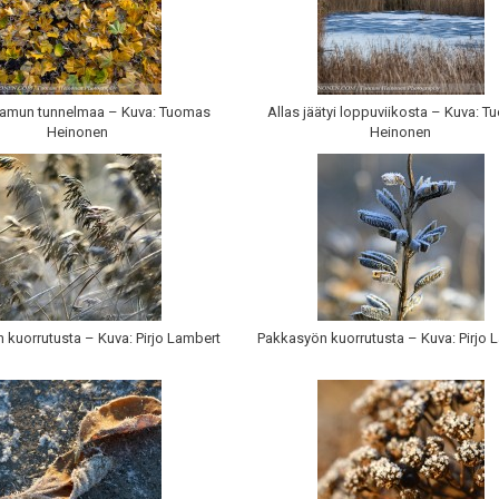
amun tunnelmaa – Kuva: Tuomas
Allas jäätyi loppuviikosta – Kuva: 
Heinonen
Heinonen
 kuorrutusta – Kuva: Pirjo Lambert
Pakkasyön kuorrutusta – Kuva: Pirjo 