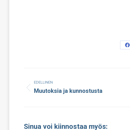
S
o
F
Post
EDELLINEN
navigation
Muutoksia ja kunnostusta
Edellinen
julkaisu:
Sinua voi kiinnostaa myös: