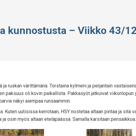
ja kunnostusta – Viikko 43/1
 ja ruskan värittämänä. Torstaina kylmeni ja perjantain vastaisen
en paksuus oli kovin paikallista. Pakkasyöt jatkuivat viikonlopun y
kliparvia näkyi aiempaa runsaammin.
a. Kuten uutisissa kerrotaan, HSY nostetaa altaan pintaa ja sitä v
lla ja osin myös altaan eteläpäässä. Samalla karsitaan pensaikkoa.