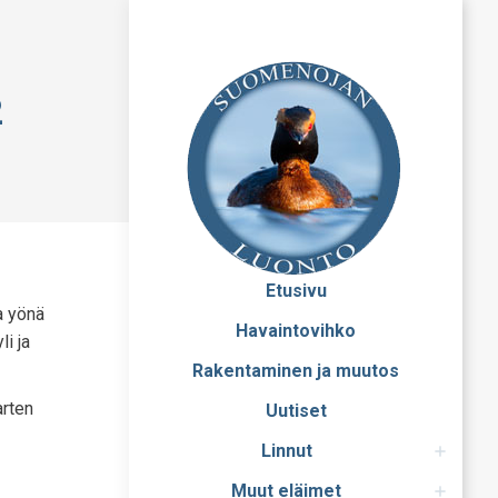
2
Etusivu
a yönä
Havaintovihko
li ja
Rakentaminen ja muutos
arten
Uutiset
Linnut
Muut eläimet