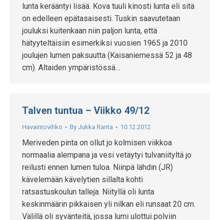
lunta kerääntyi lisää. Kova tuuli kinosti lunta eli sitä
on edelleen epätasaisesti. Tuskin saavutetaan
jouluksi kuitenkaan niin paljon lunta, että
hätyyteltäisiin esimerkiksi vuosien 1965 ja 2010
joulujen lumen paksuutta (Kaisaniemessä 52 ja 48
cm). Altaiden ympäristössä…
Talven tuntua – Viikko 49/12
Havaintovihko
By
Jukka Ranta
10.12.2012
Meriveden pinta on ollut jo kolmisen viikkoa
normaalia alempana ja vesi vetäytyi tulvaniityltä jo
reilusti ennen lumen tuloa. Niinpä lähdin (JR)
kävelemään kävelytien sillalta kohti
ratsastuskoulun talleja. Niityllä oli lunta
keskinmäärin pikkaisen yli nilkan eli runsaat 20 cm.
Välillä oli syvänteitä, jossa lumi ulottui polviin