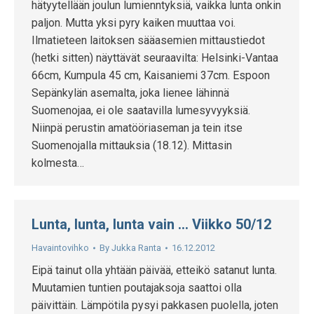
hätyytellään joulun lumienntyksiä, vaikka lunta onkin
paljon. Mutta yksi pyry kaiken muuttaa voi.
Ilmatieteen laitoksen sääasemien mittaustiedot
(hetki sitten) näyttävät seuraavilta: Helsinki-Vantaa
66cm, Kumpula 45 cm, Kaisaniemi 37cm. Espoon
Sepänkylän asemalta, joka lienee lähinnä
Suomenojaa, ei ole saatavilla lumesyvyyksiä.
Niinpä perustin amatööriaseman ja tein itse
Suomenojalla mittauksia (18.12). Mittasin
kolmesta…
Lunta, lunta, lunta vain … Viikko 50/12
Havaintovihko
By
Jukka Ranta
16.12.2012
Eipä tainut olla yhtään päivää, etteikö satanut lunta.
Muutamien tuntien poutajaksoja saattoi olla
päivittäin. Lämpötila pysyi pakkasen puolella, joten