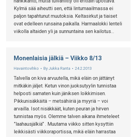
hankikanto, mutta tulvaniitty oli erittäin upottava.
Kylmä sää aiheutti sen, että lintumaailmassa ei
paljon tapahtunut muutoksia. Keltasirkut ja tiaiset
ovat edelleen runsaina paikalla. Harmaalokki lenteli
viikolla altaiden yli ja sunnuntaina sen kailotus…
Monenlaisia jälkiä – Viikko 8/13
Havaintovihko
By
Jukka Ranta
24.2.2013
Talvella on kiva arvuutella, mikä eläin on jättänyt
mitkäkin jäljet. Ketun vinon juoksutyylin tunnistaa
helposti samaten kuin jäniksen loikkimisen.
Pikkunisäkkäitä – metsähiiriä ja myyriä – voi
arvailla. Isot nisäkkäät, kuten peuran ja hirven
tunnistaa myös. Olemme talven aikana ihmeteleet
”laahausjälkiä” . Muutama viikko sitten kysyttiin
leikkisästi viikkoraportissa, mikä eläin harrastaa