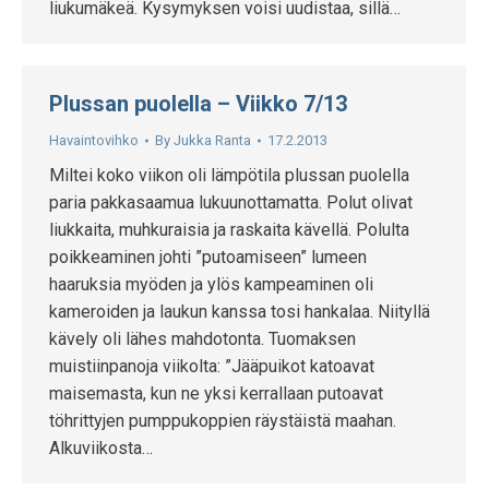
liukumäkeä. Kysymyksen voisi uudistaa, sillä…
Plussan puolella – Viikko 7/13
Havaintovihko
By
Jukka Ranta
17.2.2013
Miltei koko viikon oli lämpötila plussan puolella
paria pakkasaamua lukuunottamatta. Polut olivat
liukkaita, muhkuraisia ja raskaita kävellä. Polulta
poikkeaminen johti ”putoamiseen” lumeen
haaruksia myöden ja ylös kampeaminen oli
kameroiden ja laukun kanssa tosi hankalaa. Niityllä
kävely oli lähes mahdotonta. Tuomaksen
muistiinpanoja viikolta: ”Jääpuikot katoavat
maisemasta, kun ne yksi kerrallaan putoavat
töhrittyjen pumppukoppien räystäistä maahan.
Alkuviikosta…