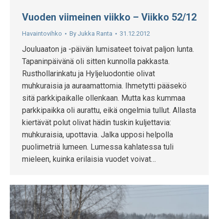
Vuoden viimeinen viikko – Viikko 52/12
Havaintovihko
By
Jukka Ranta
31.12.2012
Jouluaaton ja -päivän lumisateet toivat paljon lunta.
Tapaninpäivänä oli sitten kunnolla pakkasta.
Rusthollarinkatu ja Hyljeluodontie olivat
muhkuraisia ja auraamattomia. Ihmetytti pääsekö
sitä parkkipaikalle ollenkaan. Mutta kas kummaa
parkkipaikka oli aurattu, eikä ongelmia tullut. Allasta
kiertävät polut olivat hädin tuskin kuljettavia:
muhkuraisia, upottavia. Jalka upposi helpolla
puolimetriä lumeen. Lumessa kahlatessa tuli
mieleen, kuinka erilaisia vuodet voivat…