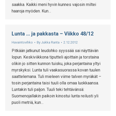
saakka. Kaikki meni hyvin kunnes vajosin miltei
haaroja myöden. Kun…
Lunta … ja pakkasta – Viikko 48/12
Havaintovihko
By
Jukka Ranta
2.12.2012
Pitkään jatkunut leudohko syyssää sai näyttävän
lopun. Keskiviikkona tiputteli ajoittain ja torstaina
olikin jo sitten kunnon tuisku, joka perjantaina yltyi
myrskyksi. Lunta tuli vaakasuorassa kovan tuulen
saattelemana. Tuli mieleen viime talven myräkät –
tosin perjantaina taisi tuuli olla omaa luokkaansa.
Luntakin tuli paljon. Tuuli teki tehtävänsä:
Suomenojallakin paikoin kinostui lunta reilusti yli
puoli metriä, kun…