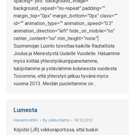
spacing=”yes” background_image=””
background_repeat=”no-repeat” padding=””
margin_top=”0px” margin_bottom=”0px” class=””
id=”” animation_type=”” animation_speed=”0.3″
animation_direction=”left” hide_on_mobile=”no”
center_content=”no” min_height=”none”]
Suomenojan Luonto toivottaa kaikille Rauhallista
Joulua ja Menestystä Uudelle Vuodelle. Haluamme
myös kiittää yhteistyökumppaneitamme,
tukijoitamme ja ystäviämme kuluneesta vuodesta.
Toivomme, että yhteistyö jatkuu hyvänä myös
vuonna 2013. Meidän puoleltamme on…
Lumesta
Havaintovihko
By
Jukka Ranta
18.12.2012
Kirjoitin (JR) viikkoraportissa, että tuskin