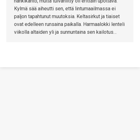
hankikanto, mutta tulvaniitty oli erittäin upottava.
Kylmä sää aiheutti sen, että lintumaailmassa ei
paljon tapahtunut muutoksia. Keltasirkut ja tiaiset
ovat edelleen runsaina paikalla. Harmaalokki lenteli
viikolla altaiden yli ja sunnuntaina sen kailotus…