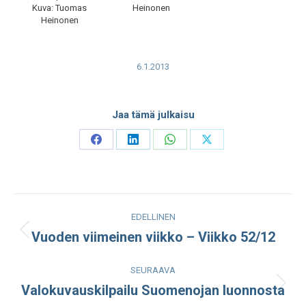
Kuva: Tuomas
Heinonen
Heinonen
6.1.2013
Jaa tämä julkaisu
Share
Share
Share
Share
on
on
on
on
Facebook
LinkedIn
WhatsApp
X
Post
EDELLINEN
navigation
Vuoden viimeinen viikko – Viikko 52/12
Edellinen
julkaisu:
SEURAAVA
Valokuvauskilpailu Suomenojan luonnosta
Seuraava