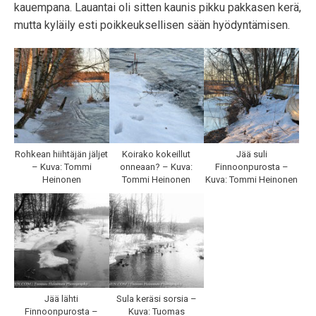
kauempana. Lauantai oli sitten kaunis pikku pakkasen kerä,
mutta kyläily esti poikkeuksellisen sään hyödyntämisen.
Rohkean hiihtäjän jäljet
Koirako kokeillut
Jää suli
– Kuva: Tommi
onneaan? – Kuva:
Finnoonpurosta –
Heinonen
Tommi Heinonen
Kuva: Tommi Heinonen
Jää lähti
Sula keräsi sorsia –
Finnoonpurosta –
Kuva: Tuomas