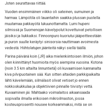
Joten seurattavaa riittää.
Vuoden ensimmäinen viikko oli sateinen, sumuinen ja
harmaa. Lämpötila oli lauantaihin saakka plussan puolella
muutamaa pakkayötä lukuunottamatta. Lumi hupeni
silmissä ja Suomenojan kävelypolut kovettuivat petollisen
jäisiksi ja liukkaiksi. Finnoonpuro kuoriutui jääpeitteestään
ja puron suulle keräytyi sinisorsia nauttimaan avoimesta
vedestä. Hiihtolatujen jäänteitä näkyi siellä täällä.
Parina päivänä koin (JR) aika mielenkiintoisen ilmiön, johon
olen kiinnittänyt huomioita myös aiempina vuosina. Kotona
(noin 3.5 km altailta linnuntietä) oli kuvaamisen kannanalta
kiva pilvipuotainen sää. Kun sitten altaiden parkkipaikalta
lähti kävelemään, silmälasit olivat vetiset jo ennen
nokkoskukkulaa ja objektiivien pinnalle tiivistyi vettä.
Kuvaaminen jäi. Mahtaako voimalaitos aikaansaada
sopivalla ilmalla erikoisen mikroilmaston, jossa
kosteusprosentti nousee korkeammaksi, mitä se on