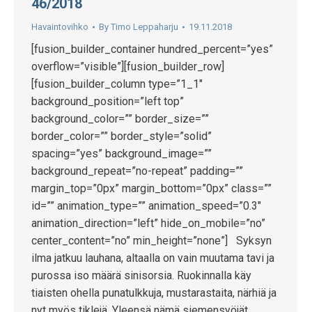
46/2018
Havaintovihko
By
Timo Leppaharju
19.11.2018
[fusion_builder_container hundred_percent=”yes”
overflow=”visible”][fusion_builder_row]
[fusion_builder_column type=”1_1″
background_position=”left top”
background_color=”” border_size=””
border_color=”” border_style=”solid”
spacing=”yes” background_image=””
background_repeat=”no-repeat” padding=””
margin_top=”0px” margin_bottom=”0px” class=””
id=”” animation_type=”” animation_speed=”0.3″
animation_direction=”left” hide_on_mobile=”no”
center_content=”no” min_height=”none”] Syksyn
ilma jatkuu lauhana, altaalla on vain muutama tavi ja
purossa iso määrä sinisorsia. Ruokinnalla käy
tiaisten ohella punatulkkuja, mustarastaita, närhiä ja
nyt myös tiklejä. Yleensä nämä siemensyöjät