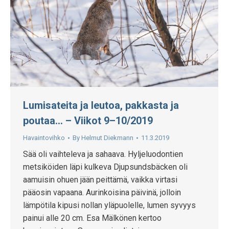
Lumisateita ja leutoa, pakkasta ja
poutaa… – Viikot 9–10/2019
Havaintovihko
By
Helmut Diekmann
11.3.2019
Sää oli vaihteleva ja sahaava. Hyljeluodontien
metsiköiden läpi kulkeva Djupsundsbäcken oli
aamuisin ohuen jään peittämä, vaikka virtasi
pääosin vapaana. Aurinkoisina päivinä, jolloin
lämpötila kipusi nollan yläpuolelle, lumen syvyys
painui alle 20 cm. Esa Mälkönen kertoo