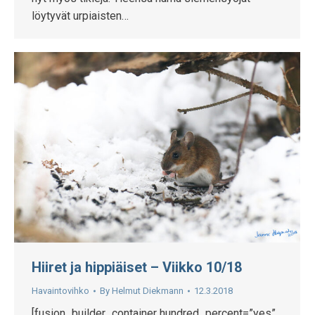
löytyvät urpiaisten…
Hiiret ja hippiäiset – Viikko 10/18
Havaintovihko
By
Helmut Diekmann
12.3.2018
[fusion_builder_container hundred_percent=”yes”