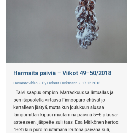
Harmaita päiviä – Viikot 49–50/2018
Havaintovihko
By
Helmut Diekmann
17.12.2018
Talvi saapuu empien. Marraskuussa lintuallas ja
sen itäpuolella virtaava Finnoopuro ehtivät jo
kertalleen jäätyä, mutta kun joulukuun alussa
lämpömittari kipusi muutamina päivinä 5–6 plussa-
asteeseen, jääpeite suli taas. Esa Mälkönen kertoo:
”Heti kun puro muutamana leutona päivänä suli,