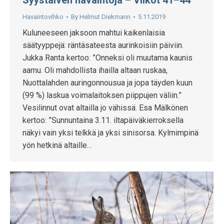
Syystalven havaintoja – Viikot 41–44
Havaintovihko
By
Helmut Diekmann
5.11.2019
Kuluneeseen jaksoon mahtui kaikenlaisia
säätyyppejä: räntäsateesta aurinkoisiin päiviin.
Jukka Ranta kertoo: ”Onneksi oli muutama kaunis
aamu. Oli mahdollista ihailla altaan ruskaa,
Nuottalahden auringonnousua ja jopa täyden kuun
(99 %) laskua voimalaitoksen piippujen väliin.”
Vesilinnut ovat altailla jo vähissä. Esa Mälkönen
kertoo: ”Sunnuntaina 3.11. iltapäiväkierroksella
näkyi vain yksi telkkä ja yksi sinisorsa. Kylmimpinä
yön hetkinä altaille…