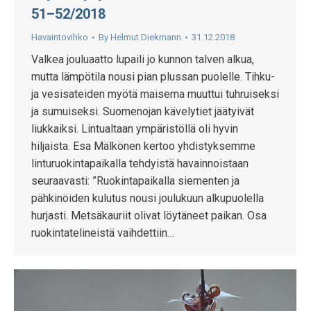
51–52/2018
Havaintovihko
By
Helmut Diekmann
31.12.2018
Valkea jouluaatto lupaili jo kunnon talven alkua,
mutta lämpötila nousi pian plussan puolelle. Tihku-
ja vesisateiden myötä maisema muuttui tuhruiseksi
ja sumuiseksi. Suomenojan kävelytiet jäätyivät
liukkaiksi. Lintualtaan ympäristöllä oli hyvin
hiljaista. Esa Mälkönen kertoo yhdistyksemme
linturuokintapaikalla tehdyistä havainnoistaan
seuraavasti: ”Ruokintapaikalla siementen ja
pähkinöiden kulutus nousi joulukuun alkupuolella
hurjasti. Metsäkauriit olivat löytäneet paikan. Osa
ruokintatelineistä vaihdettiin…