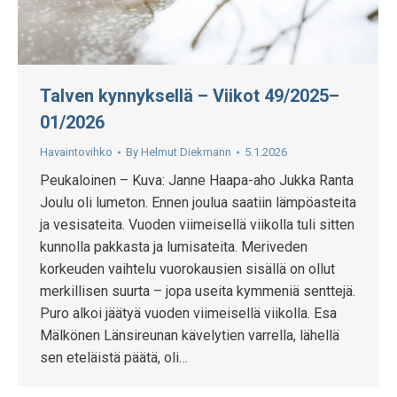
Talven kynnyksellä – Viikot 49/2025–
01/2026
Havaintovihko
By
Helmut Diekmann
5.1.2026
Peukaloinen – Kuva: Janne Haapa-aho Jukka Ranta
Joulu oli lumeton. Ennen joulua saatiin lämpöasteita
ja vesisateita. Vuoden viimeisellä viikolla tuli sitten
kunnolla pakkasta ja lumisateita. Meriveden
korkeuden vaihtelu vuorokausien sisällä on ollut
merkillisen suurta – jopa useita kymmeniä senttejä.
Puro alkoi jäätyä vuoden viimeisellä viikolla. Esa
Mälkönen Länsireunan kävelytien varrella, lähellä
sen eteläistä päätä, oli…