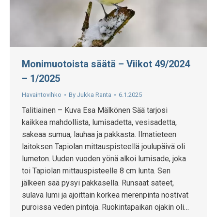
Monimuotoista säätä – Viikot 49/2024
– 1/2025
Havaintovihko
By
Jukka Ranta
6.1.2025
Talitiainen – Kuva Esa Mälkönen Sää tarjosi
kaikkea mahdollista, lumisadetta, vesisadetta,
sakeaa sumua, lauhaa ja pakkasta. Ilmatieteen
laitoksen Tapiolan mittauspisteellä joulupäivä oli
lumeton. Uuden vuoden yönä alkoi lumisade, joka
toi Tapiolan mittauspisteelle 8 cm lunta. Sen
jälkeen sää pysyi pakkasella. Runsaat sateet,
sulava lumi ja ajoittain korkea merenpinta nostivat
puroissa veden pintoja. Ruokintapaikan ojakin oli…