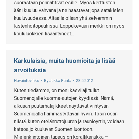
suorastaan ponnahtivat esille. Myös kerttusten
ääni kuuluu vahvana ja ne haastavat jopa satakielen
kuuluvuudessa. Altaalla ollaan yhä selvemmin
lastenhoitopuuhissa. Loppukevään merkki on myös
koululuokkien lisääntyneet…
Karkulaisia, muita huomioita ja lisää
arvoituksia
Havaintovihko
By
Jukka Ranta
28.5.2012
Kuten tiedämme, on moni kasvilaji tullut
Suomenojalle kuorma-autojen kyydissä. Nämä,
alkuaan puutarhalajikkeet näyttävät viihtyvän
Suomenojalla hämmästyttävän hyvin. Tosin osan
niistä, kuten etelänruttojuuren ja raunioyrtin, voidaan
katsoa jo kuuluvan Suomen luontoon.
Mielenkiintoinen tapaus on korallikanukka –