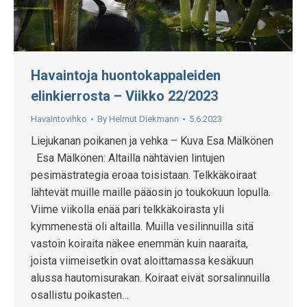
Havaintoja huontokappaleiden
elinkierrosta – Viikko 22/2023
Havaintovihko
By
Helmut Diekmann
5.6.2023
Liejukanan poikanen ja vehka – Kuva Esa Mälkönen
Esa Mälkönen: Altailla nähtävien lintujen
pesimästrategia eroaa toisistaan. Telkkäkoiraat
lähtevät muille maille pääosin jo toukokuun lopulla.
Viime viikolla enää pari telkkäkoirasta yli
kymmenestä oli altailla. Muilla vesilinnuilla sitä
vastoin koiraita näkee enemmän kuin naaraita,
joista viimeisetkin ovat aloittamassa kesäkuun
alussa hautomisurakan. Koiraat eivät sorsalinnuilla
osallistu poikasten…