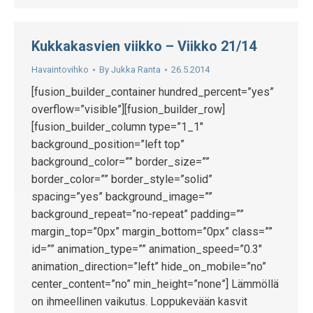
Kukkakasvien viikko – Viikko 21/14
Havaintovihko
By
Jukka Ranta
26.5.2014
[fusion_builder_container hundred_percent=”yes”
overflow=”visible”][fusion_builder_row]
[fusion_builder_column type=”1_1″
background_position=”left top”
background_color=”” border_size=””
border_color=”” border_style=”solid”
spacing=”yes” background_image=””
background_repeat=”no-repeat” padding=””
margin_top=”0px” margin_bottom=”0px” class=””
id=”” animation_type=”” animation_speed=”0.3″
animation_direction=”left” hide_on_mobile=”no”
center_content=”no” min_height=”none”] Lämmöllä
on ihmeellinen vaikutus. Loppukevään kasvit