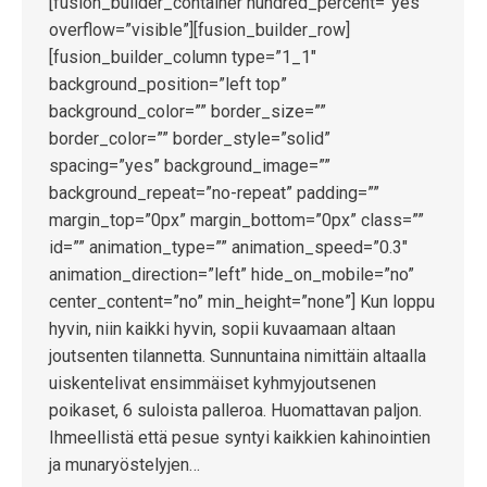
[fusion_builder_container hundred_percent=”yes”
overflow=”visible”][fusion_builder_row]
[fusion_builder_column type=”1_1″
background_position=”left top”
background_color=”” border_size=””
border_color=”” border_style=”solid”
spacing=”yes” background_image=””
background_repeat=”no-repeat” padding=””
margin_top=”0px” margin_bottom=”0px” class=””
id=”” animation_type=”” animation_speed=”0.3″
animation_direction=”left” hide_on_mobile=”no”
center_content=”no” min_height=”none”] Kun loppu
hyvin, niin kaikki hyvin, sopii kuvaamaan altaan
joutsenten tilannetta. Sunnuntaina nimittäin altaalla
uiskentelivat ensimmäiset kyhmyjoutsenen
poikaset, 6 suloista palleroa. Huomattavan paljon.
Ihmeellistä että pesue syntyi kaikkien kahinointien
ja munaryöstelyjen…