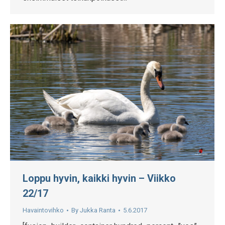
Loppu hyvin, kaikki hyvin – Viikko
22/17
Havaintovihko
By
Jukka Ranta
5.6.2017