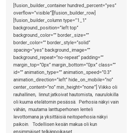
[fusion_builder_container hundred_percent=”yes”
overflow=”visible”][fusion_builder_row]
[fusion_builder_column type=”1_1″
background_position=”left top”
background_color=”” border_size=””
border_color=”” border_style=”solid”
spacing=”yes” background_image=””
background_repeat=”no-repeat” padding=””
margin_top=”0px” margin_bottom=”0px” class=””
id=”” animation_type=”” animation_speed=”0.3″
animation_direction=”left” hide_on_mobile=”no”
center_content=”no” min_height=”none”] Viikko oli
rauhallinen, linnut jatkoivat hautomista, naurulokilla
oli kuuma etelätornin pesässä. Perhosia näkyi vain
vähän, muutama lanttuperhonen lenteli
levottomana ja yksittäisiä neitoperhosia näkyi
paikoin. Todellisen kesän makua oli kun
ensimmäiset telkänpoikaset…