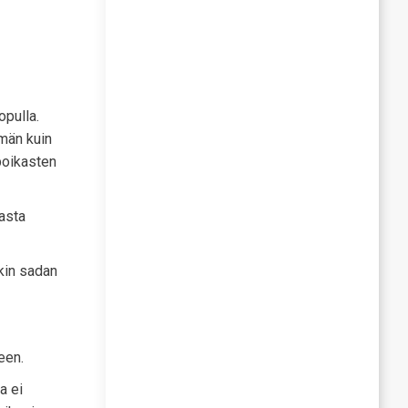
opulla.
mmän kuin
 poikasten
masta
kin sadan
een.
a ei