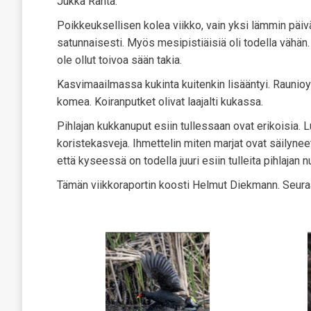
Jukka Ranta:
Poikkeuksellisen kolea viikko, vain yksi lämmin päiv
satunnaisesti. Myös mesipistiäisiä oli todella vähän
ole ollut toivoa sään takia.
Kasvimaailmassa kukinta kuitenkin lisääntyi. Raunioyrt
komea. Koiranputket olivat laajalti kukassa.
Pihlajan kukkanuput esiin tullessaan ovat erikoisia. L
koristekasveja. Ihmettelin miten marjat ovat säilyneet t
että kyseessä on todella juuri esiin tulleita pihlajan n
Tämän viikkoraportin koosti Helmut Diekmann. Seuraa