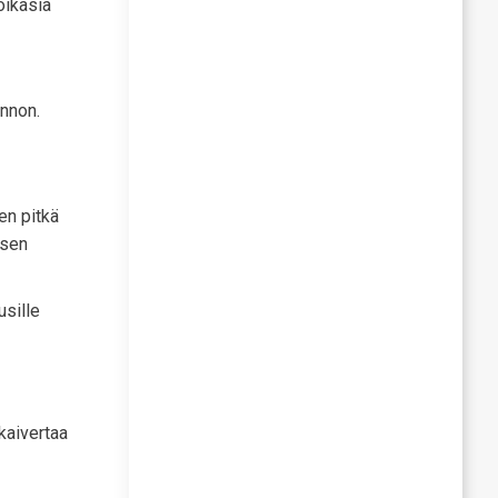
oikasia
unnon.
en pitkä
osen
usille
kaivertaa