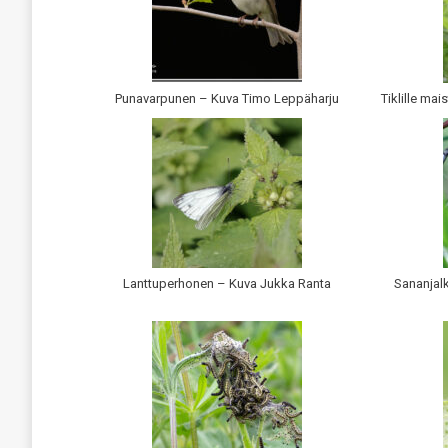
Punavarpunen – Kuva Timo Leppäharju
Tiklille ma
Lanttuperhonen – Kuva Jukka Ranta
Sananjal