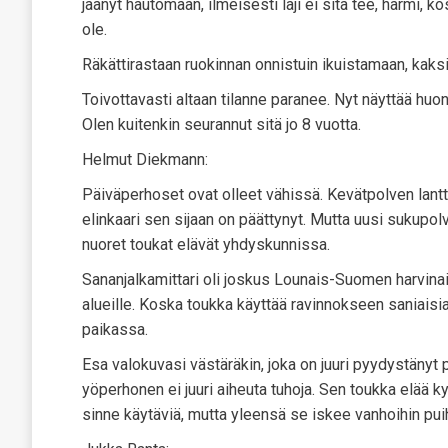
jäänyt hautomaan, ilmeisesti laji ei sitä tee, harmi, 
ole.
Räkättirastaan ruokinnan onnistuin ikuistamaan, kaks
Toivottavasti altaan tilanne paranee. Nyt näyttää hu
Olen kuitenkin seurannut sitä jo 8 vuotta.
Helmut Diekmann:
Päiväperhoset ovat olleet vähissä. Kevätpolven lantt
elinkaari sen sijaan on päättynyt. Mutta uusi sukupo
nuoret toukat elävät yhdyskunnissa.
Sananjalkamittari oli joskus Lounais-Suomen harvinai
alueille. Koska toukka käyttää ravinnokseen saniaisia 
paikassa.
Esa valokuvasi västäräkin, joka on juuri pyydystänyt
yöperhonen ei juuri aiheuta tuhoja. Sen toukka elää k
sinne käytäviä, mutta yleensä se iskee vanhoihin puihi