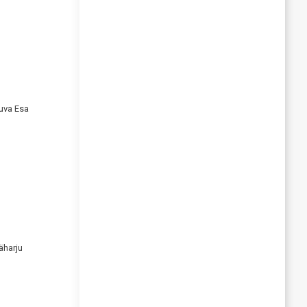
uva Esa
äharju