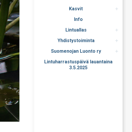
Kasvit
Info
Lintuallas
Yhdistystoiminta
Suomenojan Luonto ry
Lintuharrastuspäivä lauantaina
3.5.2025