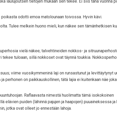
koska laulujoutsen tietojen mukaan sen tekee. Ei siis tänä vuonna p
i poikasta odotti emoa matolounaan toivossa. Hyvin kävi.
onolta. Tulee melkein huono mieli, kun näkee sen tämänhetkisen k
uperhosia vielä näkee; talvehtineiden nokkos- ja sitruunaperhost
lvi tekee tuloaan, sillä nokkoset ovat täynnä toukkia. Nokkosperh
suus; viime vuosikymmeninä laji on runsastunut ja levittäytynyt u
ja perhonen on paikkauskollinen, tätä lajia ei kuitenkaan näe joka
 puuntuhoojan. Raflaavasta nimestä huolimatta tämä isokokoinen
yllä elävien puiden (lähinnä pajujen ja haapojen) puuaineksessa ja 
n, jotka ovat olleet jo ennestään lahoja.