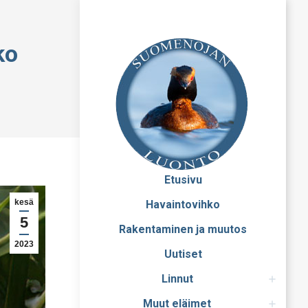
ko
Etusivu
kesä
Havaintovihko
5
Rakentaminen ja muutos
2023
Uutiset
Linnut
Muut eläimet