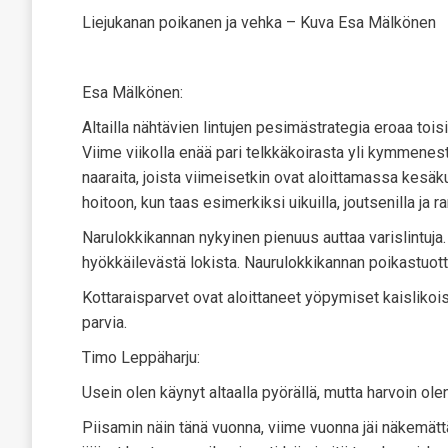
Liejukanan poikanen ja vehka – Kuva Esa Mälkönen
Esa Mälkönen:
Altailla nähtävien lintujen pesimästrategia eroaa tois
Viime viikolla enää pari telkkäkoirasta yli kymmenestä
naaraita, joista viimeisetkin ovat aloittamassa kesäk
hoitoon, kun taas esimerkiksi uikuilla, joutsenilla ja
Narulokkikannan nykyinen pienuus auttaa varislintuja.
hyökkäilevästä lokista. Naurulokkikannan poikastuot
Kottaraisparvet ovat aloittaneet yöpymiset kaisliko
parvia.
Timo Leppäharju:
Usein olen käynyt altaalla pyörällä, mutta harvoin ole
Piisamin näin tänä vuonna, viime vuonna jäi näkemät