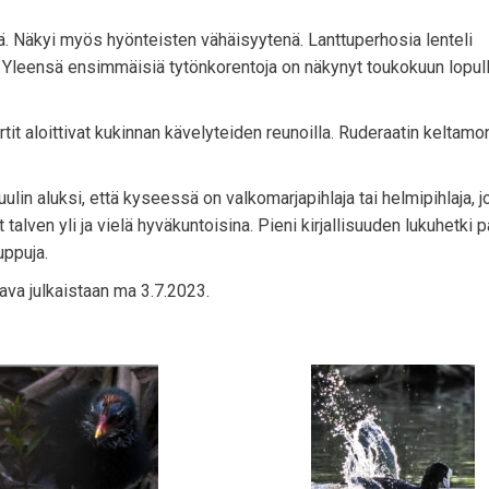
ä. Näkyi myös hyönteisten vähäisyytenä. Lanttuperhosia lenteli
. Yleensä ensimmäisiä tytönkorentoja on näkynyt toukokuun lopull
it aloittivat kukinnan kävelyteiden reunoilla. Ruderaatin keltamoni
uulin aluksi, että kyseessä on valkomarjapihlaja tai helmipihlaja, j
alven yli ja vielä hyväkuntoisina. Pieni kirjallisuuden lukuhetki pa
uppuja.
va julkaistaan ma 3.7.2023.