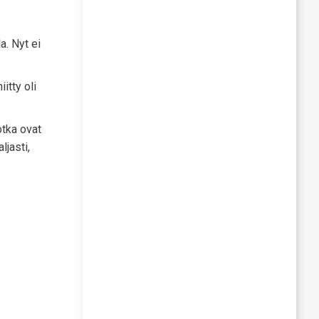
a. Nyt ei
itty oli
otka ovat
ljasti,