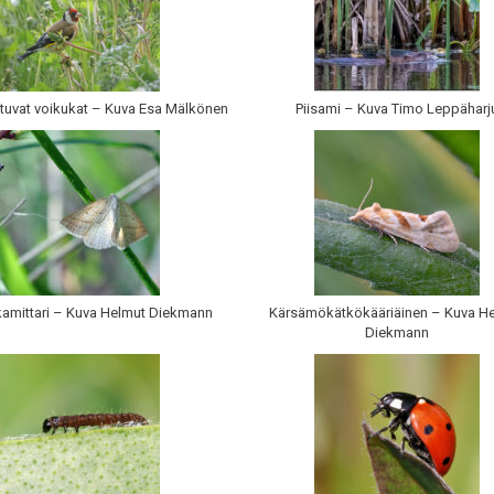
istuvat voikukat – Kuva Esa Mälkönen
Piisami – Kuva Timo Leppäharj
kamittari – Kuva Helmut Diekmann
Kärsämökätkökääriäinen – Kuva H
Diekmann