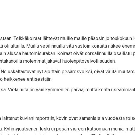
istaan. Telkkäkoiraat lähtevät muille maille pääosin jo toukokuun l
 oli altailla. Muilla vesilinnuilla sitä vastoin koiraita näkee ene
uun alussa hautomisurakan. Koiraat eivät sorsalinnuilla osallistu
 rantakanoilla molemmat jakavat huolenpitovelvollisuuden.
 Ne uskaltautuvat nyt ajoittain pesärosvoiksi, eivät välitä muuta
to heikkenee entisestään.
issa. Vielä niitä on vain kymmenien parvia, mutta kohta useamman
n laittanut kuviani raporttiin, kovin ovat samanlaisia vuodesta tois
tä. Kyhmyjoutsenen leski ui pesän viereen katsomaan munia, mutt