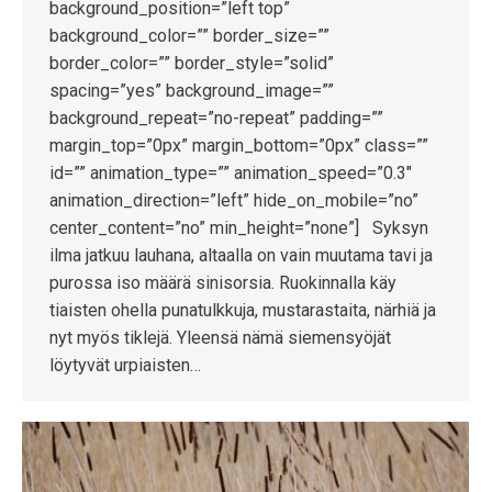
background_position=”left top”
background_color=”” border_size=””
border_color=”” border_style=”solid”
spacing=”yes” background_image=””
background_repeat=”no-repeat” padding=””
margin_top=”0px” margin_bottom=”0px” class=””
id=”” animation_type=”” animation_speed=”0.3″
animation_direction=”left” hide_on_mobile=”no”
center_content=”no” min_height=”none”] Syksyn
ilma jatkuu lauhana, altaalla on vain muutama tavi ja
purossa iso määrä sinisorsia. Ruokinnalla käy
tiaisten ohella punatulkkuja, mustarastaita, närhiä ja
nyt myös tiklejä. Yleensä nämä siemensyöjät
löytyvät urpiaisten…