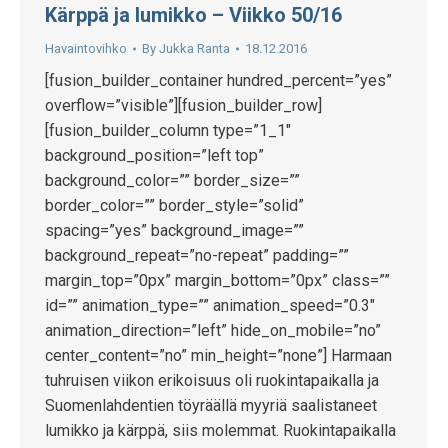
Kärppä ja lumikko – Viikko 50/16
Havaintovihko
By
Jukka Ranta
18.12.2016
[fusion_builder_container hundred_percent=”yes”
overflow=”visible”][fusion_builder_row]
[fusion_builder_column type=”1_1″
background_position=”left top”
background_color=”” border_size=””
border_color=”” border_style=”solid”
spacing=”yes” background_image=””
background_repeat=”no-repeat” padding=””
margin_top=”0px” margin_bottom=”0px” class=””
id=”” animation_type=”” animation_speed=”0.3″
animation_direction=”left” hide_on_mobile=”no”
center_content=”no” min_height=”none”] Harmaan
tuhruisen viikon erikoisuus oli ruokintapaikalla ja
Suomenlahdentien töyräällä myyriä saalistaneet
lumikko ja kärppä, siis molemmat. Ruokintapaikalla