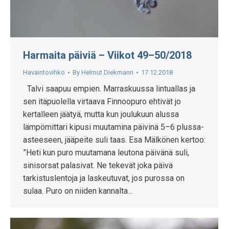
Harmaita päiviä – Viikot 49–50/2018
Havaintovihko
By
Helmut Diekmann
17.12.2018
Talvi saapuu empien. Marraskuussa lintuallas ja
sen itäpuolella virtaava Finnoopuro ehtivät jo
kertalleen jäätyä, mutta kun joulukuun alussa
lämpömittari kipusi muutamina päivinä 5–6 plussa-
asteeseen, jääpeite suli taas. Esa Mälkönen kertoo:
”Heti kun puro muutamana leutona päivänä suli,
sinisorsat palasivat. Ne tekevät joka päivä
tarkistuslentoja ja laskeutuvat, jos purossa on
sulaa. Puro on niiden kannalta…