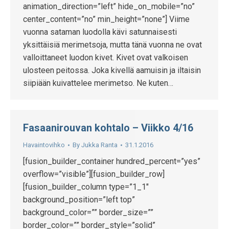
animation_direction=”left” hide_on_mobile=”no”
center_content=”no” min_height=”none”] Viime
vuonna sataman luodolla kävi satunnaisesti
yksittäisiä merimetsoja, mutta tänä vuonna ne ovat
valloittaneet luodon kivet. Kivet ovat valkoisen
ulosteen peitossa. Joka kivellä aamuisin ja iltaisin
siipiään kuivattelee merimetso. Ne kuten…
Fasaanirouvan kohtalo – Viikko 4/16
Havaintovihko
By
Jukka Ranta
31.1.2016
[fusion_builder_container hundred_percent=”yes”
overflow=”visible”][fusion_builder_row]
[fusion_builder_column type=”1_1″
background_position=”left top”
background_color=”” border_size=””
border_color=”” border_style=”solid”