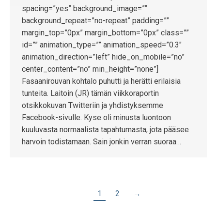
spacing=”yes” background_image=””
background_repeat=”no-repeat” padding=””
margin_top=”0px” margin_bottom=”0px” class=””
id=”” animation_type=”” animation_speed=”0.3″
animation_direction=”left” hide_on_mobile=”no”
center_content=”no” min_height=”none”]
Fasaanirouvan kohtalo puhutti ja herätti erilaisia
tunteita. Laitoin (JR) tämän viikkoraportin
otsikkokuvan Twitteriin ja yhdistyksemme
Facebook-sivulle. Kyse oli minusta luontoon
kuuluvasta normaalista tapahtumasta, jota pääsee
harvoin todistamaan. Sain jonkin verran suoraa…
1
2
→