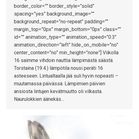
border_color=”” border_style=”solid”
spacing=”yes” background_image=””
background_repeat=”no-repeat” padding=””
margin_top=”0px” margin_bottom=”0px” class=””
id=”” animation_type=”” animation_speed=”0.3″
animation_direction=”left” hide_on_mobile=”no”
center_content=”no” min_height=”none”] Viikolla
16 saimme vihdoin nauttia lämpimästä säästä.
Torstaina (19.4.) lämpötila nousi peräti 16
asteeseen. Lintualtaalla jää suli hyvin nopeasti –
muutamassa päivässä. Lämpimien päivien
ansiosta lintujen kevätmuutto oli vilkasta.
Naurulokkien äänekäs…