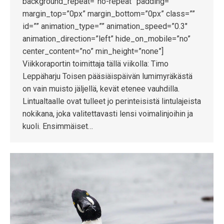
background_repeat=”no-repeat” padding=””
margin_top=”0px” margin_bottom=”0px” class=””
id=”” animation_type=”” animation_speed=”0.3″
animation_direction=”left” hide_on_mobile=”no”
center_content=”no” min_height=”none”]
Viikkoraportin toimittaja tällä viikolla: Timo
Leppäharju Toisen pääsiäispäivän lumimyräkästä
on vain muisto jäljellä, kevät etenee vauhdilla.
Lintualtaalle ovat tulleet jo perinteisistä lintulajeista
nokikana, joka valitettavasti lensi voimalinjoihin ja
kuoli. Ensimmäiset…