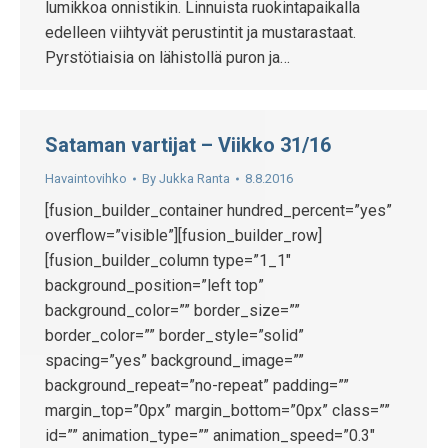
lumikkoa onnistikin. Linnuista ruokintapaikalla
edelleen viihtyvät perustintit ja mustarastaat.
Pyrstötiaisia on lähistollä puron ja…
Sataman vartijat – Viikko 31/16
Havaintovihko
By
Jukka Ranta
8.8.2016
[fusion_builder_container hundred_percent=”yes”
overflow=”visible”][fusion_builder_row]
[fusion_builder_column type=”1_1″
background_position=”left top”
background_color=”” border_size=””
border_color=”” border_style=”solid”
spacing=”yes” background_image=””
background_repeat=”no-repeat” padding=””
margin_top=”0px” margin_bottom=”0px” class=””
id=”” animation_type=”” animation_speed=”0.3″