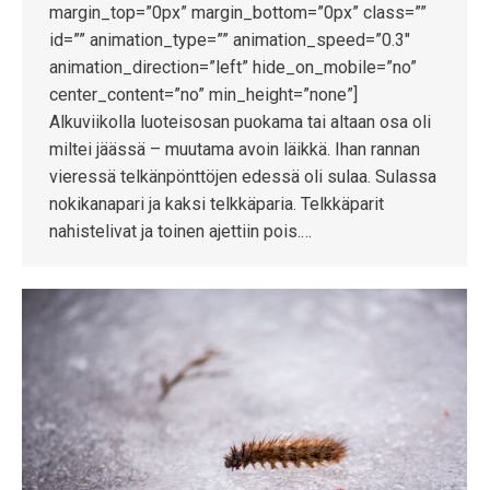
margin_top=”0px” margin_bottom=”0px” class=””
id=”” animation_type=”” animation_speed=”0.3″
animation_direction=”left” hide_on_mobile=”no”
center_content=”no” min_height=”none”]
Alkuviikolla luoteisosan puokama tai altaan osa oli
miltei jäässä – muutama avoin läikkä. Ihan rannan
vieressä telkänpönttöjen edessä oli sulaa. Sulassa
nokikanapari ja kaksi telkkäparia. Telkkäparit
nahistelivat ja toinen ajettiin pois.…