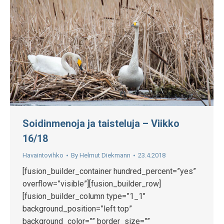
Soidinmenoja ja taisteluja – Viikko
16/18
Havaintovihko
By
Helmut Diekmann
23.4.2018
[fusion_builder_container hundred_percent=”yes”
overflow=”visible”][fusion_builder_row]
[fusion_builder_column type=”1_1″
background_position=”left top”
background_color=”” border_size=””