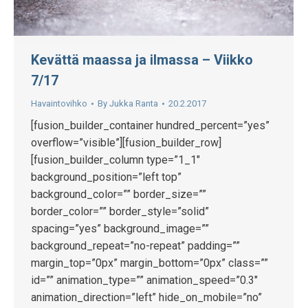
Kevättä maassa ja ilmassa – Viikko
7/17
Havaintovihko
By
Jukka Ranta
20.2.2017
[fusion_builder_container hundred_percent=”yes”
overflow=”visible”][fusion_builder_row]
[fusion_builder_column type=”1_1″
background_position=”left top”
background_color=”” border_size=””
border_color=”” border_style=”solid”
spacing=”yes” background_image=””
background_repeat=”no-repeat” padding=””
margin_top=”0px” margin_bottom=”0px” class=””
id=”” animation_type=”” animation_speed=”0.3″
animation_direction=”left” hide_on_mobile=”no”