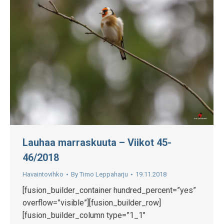
Lauhaa marraskuuta – Viikot 45-
46/2018
Havaintovihko
By
Timo Leppaharju
19.11.2018
[fusion_builder_container hundred_percent=”yes”
overflow=”visible”][fusion_builder_row]
[fusion_builder_column type=”1_1″