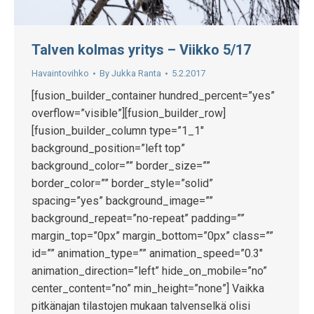
Talven kolmas yritys – Viikko 5/17
Havaintovihko
By
Jukka Ranta
5.2.2017
[fusion_builder_container hundred_percent=”yes”
overflow=”visible”][fusion_builder_row]
[fusion_builder_column type=”1_1″
background_position=”left top”
background_color=”” border_size=””
border_color=”” border_style=”solid”
spacing=”yes” background_image=””
background_repeat=”no-repeat” padding=””
margin_top=”0px” margin_bottom=”0px” class=””
id=”” animation_type=”” animation_speed=”0.3″
animation_direction=”left” hide_on_mobile=”no”
center_content=”no” min_height=”none”] Vaikka
pitkänajan tilastojen mukaan talvenselkä olisi