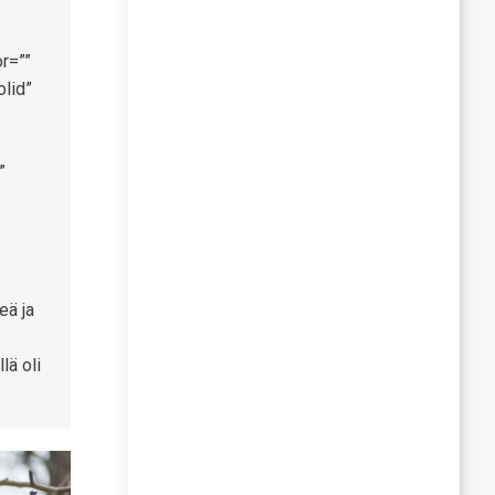
r=””
olid”
”
eä ja
lä oli