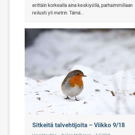
erittäin korkealla aina keskiyöllä, parhaimmillaan
reilusti yli metrin. Tämä…
Sitkeitä talvehtijoita – Viikko 9/18