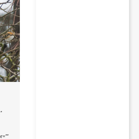
”
r=””