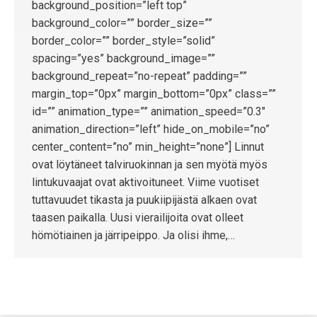
background_position=”left top”
background_color=”” border_size=””
border_color=”” border_style=”solid”
spacing=”yes” background_image=””
background_repeat=”no-repeat” padding=””
margin_top=”0px” margin_bottom=”0px” class=””
id=”” animation_type=”” animation_speed=”0.3″
animation_direction=”left” hide_on_mobile=”no”
center_content=”no” min_height=”none”] Linnut
ovat löytäneet talviruokinnan ja sen myötä myös
lintukuvaajat ovat aktivoituneet. Viime vuotiset
tuttavuudet tikasta ja puukiipijästä alkaen ovat
taasen paikalla. Uusi vierailijoita ovat olleet
hömötiainen ja järripeippo. Ja olisi ihme,…