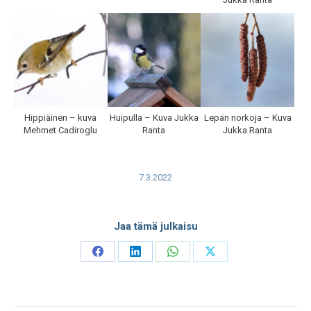
Hippiäinen – kuva
Huipulla – Kuva Jukka
Lepän norkoja – Kuva
Mehmet Cadiroglu
Ranta
Jukka Ranta
7.3.2022
Jaa tämä julkaisu
Share
Share
Share
Share
on
on
on
on
Facebook
LinkedIn
WhatsApp
X