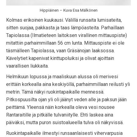
Hippiäinen – Kuva Esa Mälkönen
Kolmas erikoinen kuukausi. Välillä runsaita lumisateita,
sitten suojaa, pakkasta ja taas lämpöasteita. Parhaillaan
Tapiolassa (Ilmatieteen laitoksen virallinen mittauspiste)
mitattiin parhaimmillaan 56 cm lunta. Mittauspiste ei ole
täsmälleen Tapiolassa, vaan Gräsänojan laaksossa.
Kävelytiet kapenivat kinttupoluiksi ja olivat ajoittain
vaarallisen liukkaita.
Helmikuun lopussa ja maaliskuun alussa oli merivesi
erittäin korkealla aina keskiyöllä, parhaimmillaan reilusti yli
metrin. Tämä näkyi ruokintapaikalle mennessä.
Pitkospuusilta ojan yli oli jäänyt veden alle ja paksun jään
peittämä. Yleensä näin korkealla oleva vesi nousee
Rantaraitille ja pitkälle tulvaniitylle. Ehti laskea aina
päiväksi, mutta puron suistoalueella tulva oli näkyvissä.
Ruokintapaikalle ilmestyi runsaanlaisesti vihervarpusia