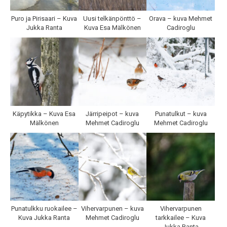
Puro ja Pirisaari – Kuva
Uusi telkänpönttö –
Orava – kuva Mehmet
Jukka Ranta
Kuva Esa Mälkönen
Cadiroglu
Käpytikka – Kuva Esa
Järripeipot – kuva
Punatulkut – kuva
Mälkönen
Mehmet Cadiroglu
Mehmet Cadiroglu
Punatulkku ruokailee –
Vihervarpunen – kuva
Vihervarpunen
Kuva Jukka Ranta
Mehmet Cadiroglu
tarkkailee – Kuva
Jukka Ranta