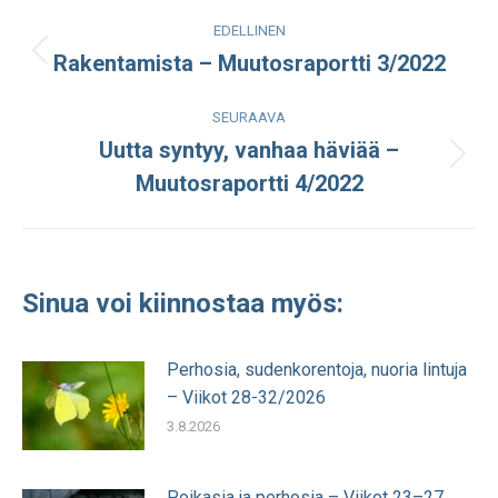
Post
EDELLINEN
navigation
Rakentamista – Muutosraportti 3/2022
Edellinen
julkaisu:
SEURAAVA
Uutta syntyy, vanhaa häviää –
Seuraava
Muutosraportti 4/2022
julkaisu:
Sinua voi kiinnostaa myös:
Perhosia, sudenkorentoja, nuoria lintuja
– Viikot 28-32/2026
3.8.2026
Poikasia ja perhosia – Viikot 23–27