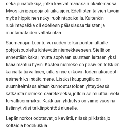
sekä punatulkkuja, jotka kävivät maassa ruokailemassa.
Myös järripeippoja oli aika ajoin. Edellisten talvien tavoin
myös hippiäinen näkyi ruokintapaikalla. Kuitenkin
ruokintapaikka oli edelleen pääasiassa tiaisten ja
mustarastaiden valtakuntaa.
Suomenojan Luonto vei uuden telkänpöntön altaille
pohjoispuolelta lähtevään niemekkeeseen. Siellä on
ennestään kaksi, mutta sopivaan suuntaan laittaen yksi
lisää mahtuu hyvin. Kostea niemeke on pesivien telkkien
kannalta turvallinen, sillä sinne ei kovin todennäköisesti
esimerkiksi näätä mene. Lisäksi kaupungilla on
suunnitelmissa altaan kunnostustöiden yhteydessä
katkaista niemeke saarekkeeksi, jolloin se muuttuu vielä
turvallisemmaksi. Kaikkiaan yhdistys on viime vuosina
lisännyt viisi telkänpönttöä alueelle.
Lepän norkot odottavat jo kevättä, niissä pilkistää jo
keltaisia hedekukkia.