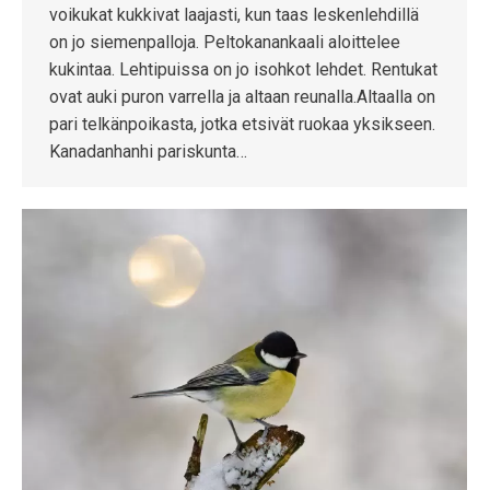
voikukat kukkivat laajasti, kun taas leskenlehdillä
on jo siemenpalloja. Peltokanankaali aloittelee
kukintaa. Lehtipuissa on jo isohkot lehdet. Rentukat
ovat auki puron varrella ja altaan reunalla.Altaalla on
pari telkänpoikasta, jotka etsivät ruokaa yksikseen.
Kanadanhanhi pariskunta…