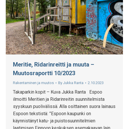
Meritie, Ridarinreitti ja muuta –
Muutosraportti 10/2023
Rakentaminen ja muutos
By
Jukka Ranta
2.10.2023
Takaparkin kopit – Kuva Jukka Ranta Espoo
ilmoitti Meritien ja Ridarinreitin suunnitelmista
syyskuun puolivälissä. Alla osittainen suora lainaus
Espoon tekstistä: ”Espoon kaupunki on
käynnistänyt katu- ja puistosuunnitelmien
laatimisen Finnoon keskuksen asemakaavan lain