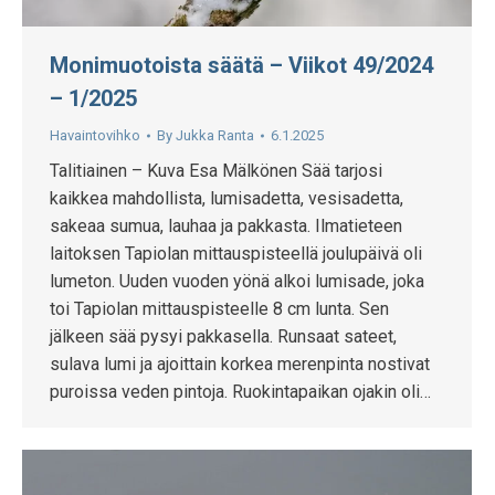
Monimuotoista säätä – Viikot 49/2024
– 1/2025
Havaintovihko
By
Jukka Ranta
6.1.2025
Talitiainen – Kuva Esa Mälkönen Sää tarjosi
kaikkea mahdollista, lumisadetta, vesisadetta,
sakeaa sumua, lauhaa ja pakkasta. Ilmatieteen
laitoksen Tapiolan mittauspisteellä joulupäivä oli
lumeton. Uuden vuoden yönä alkoi lumisade, joka
toi Tapiolan mittauspisteelle 8 cm lunta. Sen
jälkeen sää pysyi pakkasella. Runsaat sateet,
sulava lumi ja ajoittain korkea merenpinta nostivat
puroissa veden pintoja. Ruokintapaikan ojakin oli…