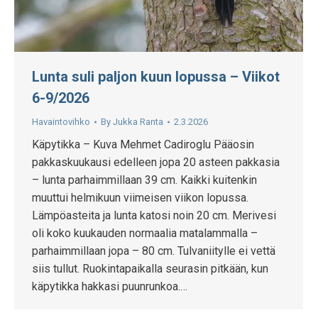
Lunta suli paljon kuun lopussa – Viikot
6-9/2026
Havaintovihko
By
Jukka Ranta
2.3.2026
Käpytikka – Kuva Mehmet Cadiroglu Pääosin
pakkaskuukausi edelleen jopa 20 asteen pakkasia
– lunta parhaimmillaan 39 cm. Kaikki kuitenkin
muuttui helmikuun viimeisen viikon lopussa.
Lämpöasteita ja lunta katosi noin 20 cm. Merivesi
oli koko kuukauden normaalia matalammalla –
parhaimmillaan jopa – 80 cm. Tulvaniitylle ei vettä
siis tullut. Ruokintapaikalla seurasin pitkään, kun
käpytikka hakkasi puunrunkoa.…