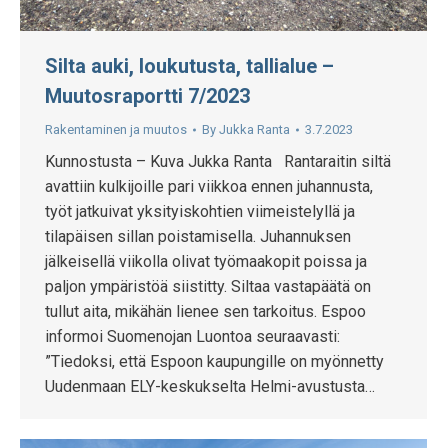
Silta auki, loukutusta, tallialue –
Muutosraportti 7/2023
Rakentaminen ja muutos
By
Jukka Ranta
3.7.2023
Kunnostusta – Kuva Jukka Ranta Rantaraitin siltä
avattiin kulkijoille pari viikkoa ennen juhannusta,
työt jatkuivat yksityiskohtien viimeistelyllä ja
tilapäisen sillan poistamisella. Juhannuksen
jälkeisellä viikolla olivat työmaakopit poissa ja
paljon ympäristöä siistitty. Siltaa vastapäätä on
tullut aita, mikähän lienee sen tarkoitus. Espoo
informoi Suomenojan Luontoa seuraavasti:
”Tiedoksi, että Espoon kaupungille on myönnetty
Uudenmaan ELY-keskukselta Helmi-avustusta…