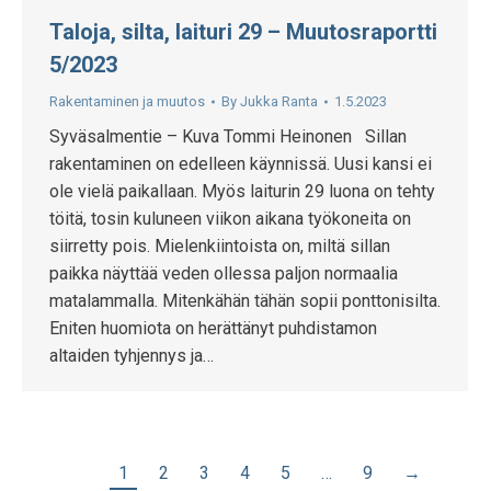
Taloja, silta, laituri 29 – Muutosraportti
5/2023
Rakentaminen ja muutos
By
Jukka Ranta
1.5.2023
Syväsalmentie – Kuva Tommi Heinonen Sillan
rakentaminen on edelleen käynnissä. Uusi kansi ei
ole vielä paikallaan. Myös laiturin 29 luona on tehty
töitä, tosin kuluneen viikon aikana työkoneita on
siirretty pois. Mielenkiintoista on, miltä sillan
paikka näyttää veden ollessa paljon normaalia
matalammalla. Mitenkähän tähän sopii ponttonisilta.
Eniten huomiota on herättänyt puhdistamon
altaiden tyhjennys ja…
1
2
3
4
5
…
9
→