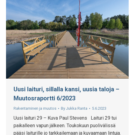
Uusi laituri, sillalla kansi, uusia taloja –
Muutosraportti 6/2023
Rakentaminen ja muutos
By
Jukka Ranta
5.6.2023
Uusi laituri 29 – Kuva Paul Stevens Laituri 29 tui
paikalleen vapun jälkeen. Toukokuun puolivälissä
pääsi laiturille jo tarkkailemaan ja kuvaamaan lintuja.