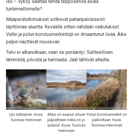
iso – syksy saattaa tehdä tepposensa asiaa
tuntemattomalle?
Määperätutkimukset sotkevat pahanpäiväisesti
täyttömaa-aluetta. Keväällä sitten nähdään vaikutukset.
Vallin ja polun korotusmerkintöjä on ilmaantunut lisää. Aika
paljon näyttävät nousevan.
Talvi ei alkanutkaan, vaan se perääntyi. Suhteellisen
lämmintä, pilvistä ja harmaata. Jäät lähtivät altailta.
Ujo talitiainen. Kuva:
Allas on saanut ohuen
Polun korotusmerkit on
Tuomas Heinonen
jääpeitteen mikä on jo
paikoillaan. Kuva:
sulanut. Kuva: Tuomas
Tuomas Heinonen
Heinonen