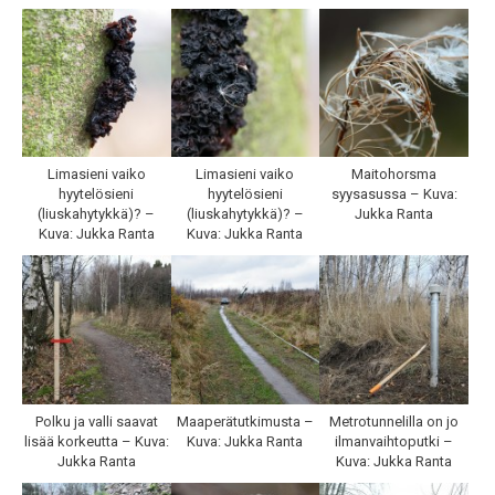
Limasieni vaiko
Limasieni vaiko
Maitohorsma
hyytelösieni
hyytelösieni
syysasussa – Kuva:
(liuskahytykkä)? –
(liuskahytykkä)? –
Jukka Ranta
Kuva: Jukka Ranta
Kuva: Jukka Ranta
Polku ja valli saavat
Maaperätutkimusta –
Metrotunnelilla on jo
lisää korkeutta – Kuva:
Kuva: Jukka Ranta
ilmanvaihtoputki –
Jukka Ranta
Kuva: Jukka Ranta