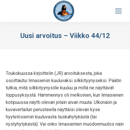
Uusi arvoitus – Viikko 44/12
Toukokuussa kirjoittelin (JR) arvoituksesta, joka
osoittautui limasieniin kuuluvaksi silkkityynyseksi. Päätin
tutkia, mitä silkkityynysille kuuluu ja miltä ne näyttävät
loppusyksystä. Hämmennys oli melkoinen, kun limasienen
kotipuussa näytti olevan jotain aivan muuta. Ulkonäön ja
kuvavertailun perusteella näyttäisi olevan kyse
hyytelösieniin kuuluvasta liuskahytykästä (tai
nystyhytykästä). Vai onko limasienten muodonmuutos näin