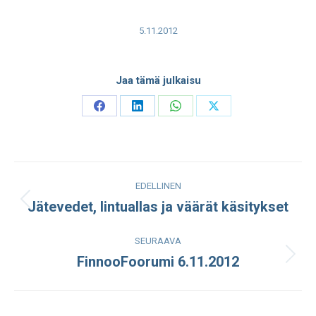
5.11.2012
Jaa tämä julkaisu
Share
Share
Share
Share
on
on
on
on
Facebook
LinkedIn
WhatsApp
X
Post
EDELLINEN
navigation
Jätevedet, lintuallas ja väärät käsitykset
Edellinen
julkaisu:
SEURAAVA
FinnooFoorumi 6.11.2012
Seuraava
julkaisu: