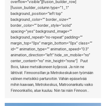
overflow=”visible”][fusion_builder_row]
[fusion_builder_column type=”1_1″
background_position=”left top”
background_color=”” border_size=””
border_color=”” border_style=”solid”
spacing=”yes” background_image=””
background_repeat=”no-repeat” padding=””
margin_top=”0px” margin_bottom=”0px” class=””
id=”” animation_type=”” animation_speed=”0.3″
animation_direction=”left” hide_on_mobile=”no”
center_content=”no” min_height=”none”] Puut
Bois, lukee metsäkoneen kyljessä. Ja niin ne
lähtivät. Finnoonsillan ja Metrokeskuksen työmään
välinen metsikkö parturoitiin. Vähän epäselvää
mihin kaavaan, Metrokeskus, Matroonankatu vaiko
Finnoonkallio, alue kuuluu. Niin tai näin Finnoon…