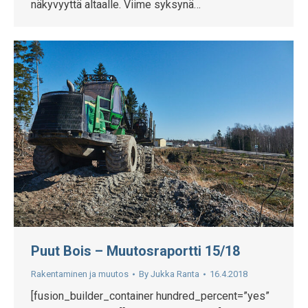
näkyvyyttä altaalle. Viime syksynä…
Puut Bois – Muutosraportti 15/18
Rakentaminen ja muutos
By
Jukka Ranta
16.4.2018
[fusion_builder_container hundred_percent=”yes”