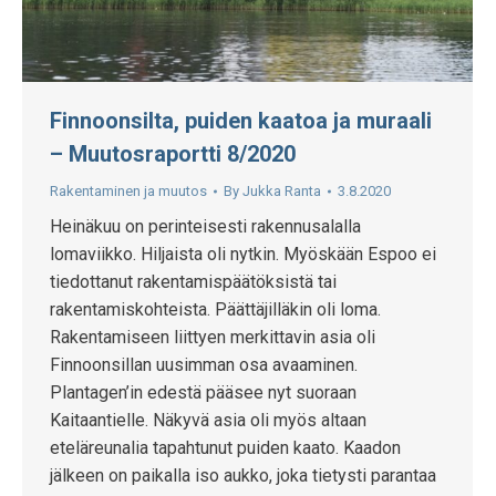
Finnoonsilta, puiden kaatoa ja muraali
– Muutosraportti 8/2020
Rakentaminen ja muutos
By
Jukka Ranta
3.8.2020
Heinäkuu on perinteisesti rakennusalalla
lomaviikko. Hiljaista oli nytkin. Myöskään Espoo ei
tiedottanut rakentamispäätöksistä tai
rakentamiskohteista. Päättäjilläkin oli loma.
Rakentamiseen liittyen merkittavin asia oli
Finnoonsillan uusimman osa avaaminen.
Plantagen’in edestä pääsee nyt suoraan
Kaitaantielle. Näkyvä asia oli myös altaan
eteläreunalia tapahtunut puiden kaato. Kaadon
jälkeen on paikalla iso aukko, joka tietysti parantaa