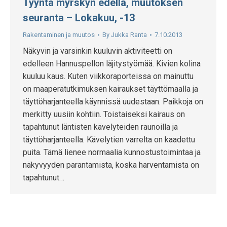
Tyyntä myrskyn edellä, muutoksen
seuranta – Lokakuu, -13
Rakentaminen ja muutos
By
Jukka Ranta
7.10.2013
Näkyvin ja varsinkin kuuluvin aktiviteetti on
edelleen Hannuspellon läjitystyömää. Kivien kolina
kuuluu kaus. Kuten viikkoraporteissa on mainuttu
on maaperätutkimuksen kairaukset täyttömaalla ja
täyttöharjanteella käynnissä uudestaan. Paikkoja on
merkitty uusiin kohtiin. Toistaiseksi kairaus on
tapahtunut läntisten kävelyteiden raunoilla ja
täyttöharjanteella. Kävelytien varrelta on kaadettu
puita. Tämä lienee normaalia kunnostustoimintaa ja
näkyvyyden parantamista, koska harventamista on
tapahtunut…