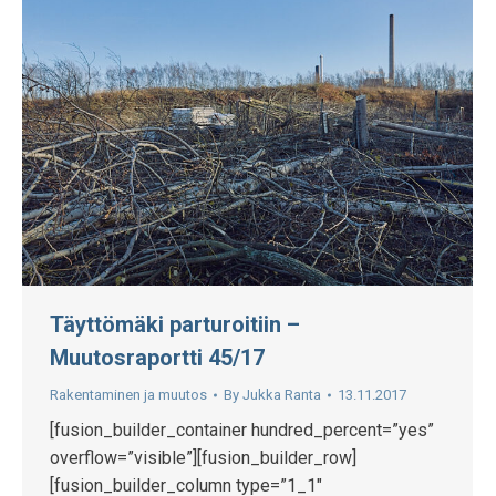
Täyttömäki parturoitiin –
Muutosraportti 45/17
Rakentaminen ja muutos
By
Jukka Ranta
13.11.2017
[fusion_builder_container hundred_percent=”yes”
overflow=”visible”][fusion_builder_row]
[fusion_builder_column type=”1_1″