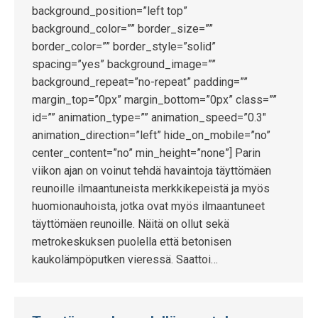
background_position=”left top”
background_color=”” border_size=””
border_color=”” border_style=”solid”
spacing=”yes” background_image=””
background_repeat=”no-repeat” padding=””
margin_top=”0px” margin_bottom=”0px” class=””
id=”” animation_type=”” animation_speed=”0.3″
animation_direction=”left” hide_on_mobile=”no”
center_content=”no” min_height=”none”] Parin
viikon ajan on voinut tehdä havaintoja täyttömäen
reunoille ilmaantuneista merkkikepeistä ja myös
huomionauhoista, jotka ovat myös ilmaantuneet
täyttömäen reunoille. Näitä on ollut sekä
metrokeskuksen puolella että betonisen
kaukolämpöputken vieressä. Saattoi…