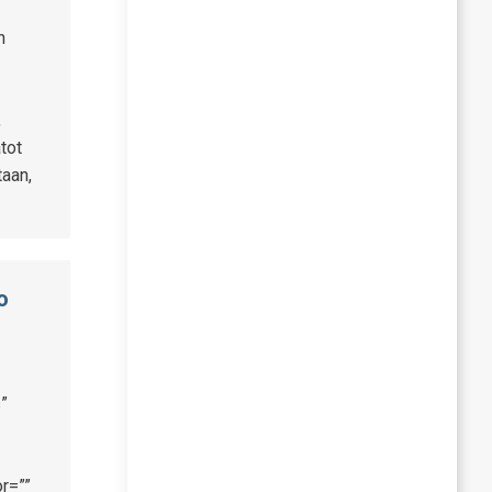
n
,
tot
taan,
o
”
r=””