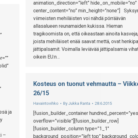
animation_direction=”left” hide_on_mobile=”no”
center_content=”no” min_height=”none”] Syksy
viimeisten mehiläisten voi nähdä pörräävän
allasalueen reunamaiden kukissa. Hieman
tragikoomista on, että oikeastaan ainoita kasveja
”
joista mehiläiset enää saavat mettä, ovat henkipa
jättipalsamit. Voimalla leviävää jättipalsamia viha
oikein EU:n…
r=””
lid”
Kosteus on tuonut vehmautta – Viikk
”
26/15
Havaintovihko
By
Jukka Ranta
28.6.2015
esä ja
[fusion_builder_container hundred_percent=”yes
yy
overflow=”visible”][fusion_builder_row]
[fusion_builder_column type=”1_1″
i –
background_position=”left top” background_colo