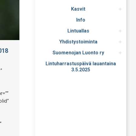
Kasvit
Info
Lintuallas
Yhdistystoiminta
018
Suomenojan Luonto ry
Lintuharrastuspäivä lauantaina
3.5.2025
”
r=””
olid”
”