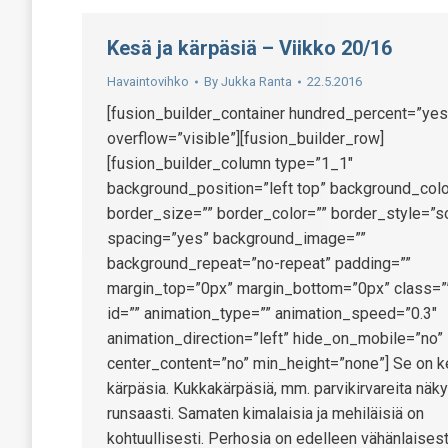
Kesä ja kärpäsiä – Viikko 20/16
Havaintovihko
By
Jukka Ranta
22.5.2016
[fusion_builder_container hundred_percent=”yes
overflow=”visible”][fusion_builder_row]
[fusion_builder_column type=”1_1″
background_position=”left top” background_colo
border_size=”” border_color=”” border_style=”so
spacing=”yes” background_image=””
background_repeat=”no-repeat” padding=””
margin_top=”0px” margin_bottom=”0px” class=”
id=”” animation_type=”” animation_speed=”0.3″
animation_direction=”left” hide_on_mobile=”no”
center_content=”no” min_height=”none”] Se on k
kärpäsia. Kukkakärpäsiä, mm. parvikirvareita näk
runsaasti. Samaten kimalaisia ja mehiläisiä on
kohtuullisesti. Perhosia on edelleen vähänlaisest