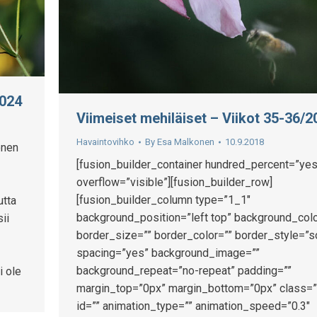
2024
Viimeiset mehiläiset – Viikot 35-36/2
Havaintovihko
By
Esa Malkonen
10.9.2018
önen
[fusion_builder_container hundred_percent=”yes
overflow=”visible”][fusion_builder_row]
[fusion_builder_column type=”1_1″
utta
background_position=”left top” background_colo
ii
border_size=”” border_color=”” border_style=”s
spacing=”yes” background_image=””
background_repeat=”no-repeat” padding=””
i ole
margin_top=”0px” margin_bottom=”0px” class=”
id=”” animation_type=”” animation_speed=”0.3″