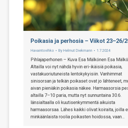
Poikasia ja perhosia – Viikot 23–26/
Havaintovihko
By
Helmut Diekmann
1.7.2024
Pihlajaperhonen – Kuva Esa Mälkönen Esa Mälk
Altailla voi nyt nähdä hyvin eri-ikäisiä poikasia,
vastakuoriutuneista lentokykyisiin. Vanhimmat
sinisorsan ja telkän poikaset ovat jo lähteneet, m
aivan pieniäkin poikasia näkee. Harmaasorsia pes
altailla 7–10 paria, mutta nyt sunnuntaina 30.6.
länsialtaalla oli kuutisenkymmentä aikuista
harmaasorsaa. Lähes kaikki olivat koiraita, joilla e
minkäänlaista roolia poikasten hoidossa, vaan…