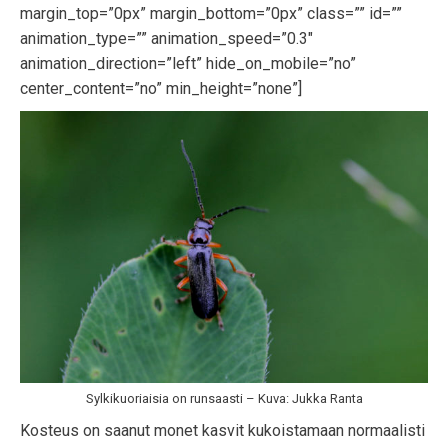
margin_top=”0px” margin_bottom=”0px” class=”” id=””
animation_type=”” animation_speed=”0.3″
animation_direction=”left” hide_on_mobile=”no”
center_content=”no” min_height=”none”]
Sylkikuoriaisia on runsaasti – Kuva: Jukka Ranta
Kosteus on saanut monet kasvit kukoistamaan normaalisti