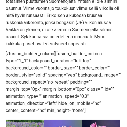
totaalinen puuttumien Suomenojalta. Yhtään ei ole silmiin
osunnut. Viime vuonna jo toukokuun viimeisellä viikolla oli
niitä hyvin runsaasti. Erikoisen alkukesän kruunaa
ruskohukankorento, jonka bongasin (JR) viikon alussa.
Vaikka on yleinen, ei ole aiemmin Suomenojalla silmiin
osunut. Sykikuoriaisia on edelleen runsaasti. Myös
kukkakärpäset ovat yleistyneet nopeasti.
[/fusion_builder_column][fusion_builder_column
type=”1_1″ background_position=”left top”
background_color=”” border_size=”” border_color=””
border_style=”solid” spacing=”yes” background_image=””
background_repeat=”no-repeat” padding=””
margin_top=”0px” margin_bottom=”0px” class=”” id=””
animation_type=”” animation_speed=”0.3″
animation_direction=”left” hide_on_mobile=”no”
center_content=”no” min_height=”none”]