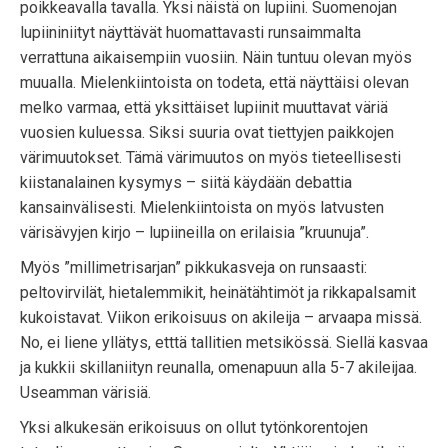
poikkeavalla tavalla. Yksi näistä on lupiini. Suomenojan
lupiininiityt näyttävät huomattavasti runsaimmalta
verrattuna aikaisempiin vuosiin. Näin tuntuu olevan myös
muualla. Mielenkiintoista on todeta, että näyttäisi olevan
melko varmaa, että yksittäiset lupiinit muuttavat väriä
vuosien kuluessa. Siksi suuria ovat tiettyjen paikkojen
värimuutokset. Tämä värimuutos on myös tieteellisesti
kiistanalainen kysymys – siitä käydään debattia
kansainvälisesti. Mielenkiintoista on myös latvusten
värisävyjen kirjo – lupiineilla on erilaisia ”kruunuja”.
Myös ”millimetrisarjan” pikkukasveja on runsaasti:
peltovirvilät, hietalemmikit, heinätähtimöt ja rikkapalsamit
kukoistavat. Viikon erikoisuus on akileija – arvaapa missä.
No, ei liene yllätys, etttä tallitien metsikössä. Siellä kasvaa
ja kukkii skillaniityn reunalla, omenapuun alla 5-7 akileijaa.
Useamman värisiä.
Yksi alkukesän erikoisuus on ollut tytönkorentojen