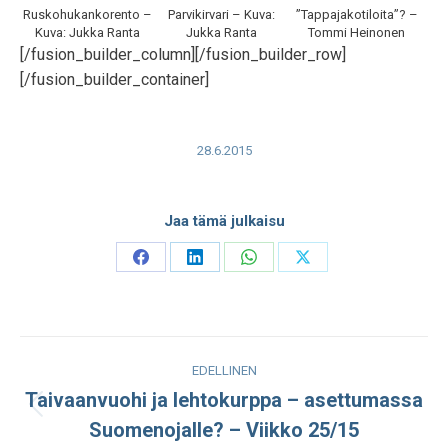
Ruskohukankorento –
Parvikirvari – Kuva:
”Tappajakotiloita”? –
Kuva: Jukka Ranta
Jukka Ranta
Tommi Heinonen
[/fusion_builder_column][/fusion_builder_row]
[/fusion_builder_container]
28.6.2015
Jaa tämä julkaisu
Share
Share
Share
Share
on
on
on
on
Facebook
LinkedIn
WhatsApp
X
Post
EDELLINEN
navigation
Taivaanvuohi ja lehtokurppa – asettumassa
Edellinen
Suomenojalle? – Viikko 25/15
julkaisu: