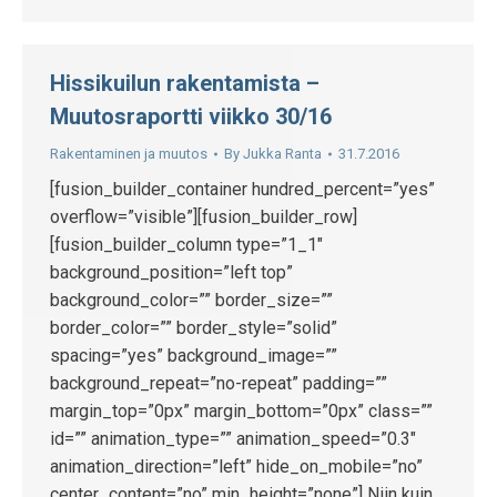
Hissikuilun rakentamista –
Muutosraportti viikko 30/16
Rakentaminen ja muutos
By
Jukka Ranta
31.7.2016
[fusion_builder_container hundred_percent=”yes”
overflow=”visible”][fusion_builder_row]
[fusion_builder_column type=”1_1″
background_position=”left top”
background_color=”” border_size=””
border_color=”” border_style=”solid”
spacing=”yes” background_image=””
background_repeat=”no-repeat” padding=””
margin_top=”0px” margin_bottom=”0px” class=””
id=”” animation_type=”” animation_speed=”0.3″
animation_direction=”left” hide_on_mobile=”no”
center_content=”no” min_height=”none”] Niin kuin