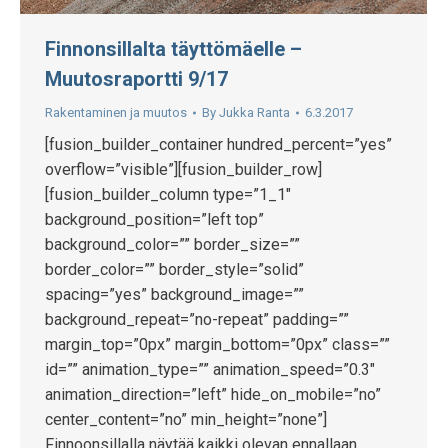
Finnonsillalta täyttömäelle –
Muutosraportti 9/17
Rakentaminen ja muutos
By
Jukka Ranta
6.3.2017
[fusion_builder_container hundred_percent=”yes”
overflow=”visible”][fusion_builder_row]
[fusion_builder_column type=”1_1″
background_position=”left top”
background_color=”” border_size=””
border_color=”” border_style=”solid”
spacing=”yes” background_image=””
background_repeat=”no-repeat” padding=””
margin_top=”0px” margin_bottom=”0px” class=””
id=”” animation_type=”” animation_speed=”0.3″
animation_direction=”left” hide_on_mobile=”no”
center_content=”no” min_height=”none”]
Finnoonsillalla näytää kaikki olevan ennallaan.