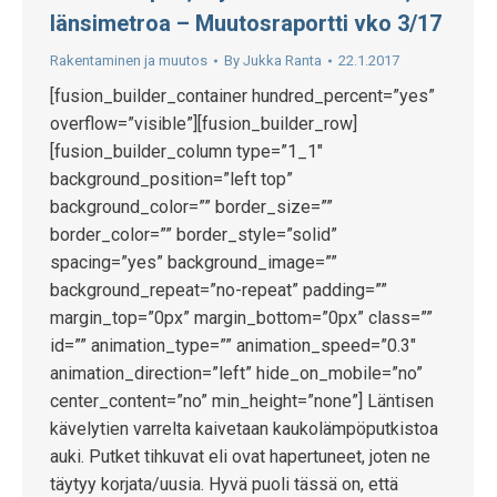
länsimetroa – Muutosraportti vko 3/17
Rakentaminen ja muutos
By
Jukka Ranta
22.1.2017
[fusion_builder_container hundred_percent=”yes”
overflow=”visible”][fusion_builder_row]
[fusion_builder_column type=”1_1″
background_position=”left top”
background_color=”” border_size=””
border_color=”” border_style=”solid”
spacing=”yes” background_image=””
background_repeat=”no-repeat” padding=””
margin_top=”0px” margin_bottom=”0px” class=””
id=”” animation_type=”” animation_speed=”0.3″
animation_direction=”left” hide_on_mobile=”no”
center_content=”no” min_height=”none”] Läntisen
kävelytien varrelta kaivetaan kaukolämpöputkistoa
auki. Putket tihkuvat eli ovat hapertuneet, joten ne
täytyy korjata/uusia. Hyvä puoli tässä on, että