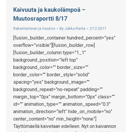
Kaivuuta ja kaukolämpoä –
Muutosraportti 8/17
Rakentaminen ja muutos
By
Jukka Ranta
27.2.2017
[fusion_builder_container hundred_percent=”yes”
overflow=”visible”][fusion_builder_row]
[fusion_builder_column type=”1_1″
background_position=”left top”
background_color=”” border_size=””
border_color=”” border_style=”solid”
spacing=”yes” background_image=””
background_repeat=”no-repeat” padding=””
margin_top=”0px” margin_bottom=”0px” class=””
id=”” animation_type=”” animation_speed=”0.3″
animation_direction=”left” hide_on_mobile=”no”
center_content=”no” min_height=”none”]
Täyttömäellä kaivetaan edelleen. Nyt on kaivannon