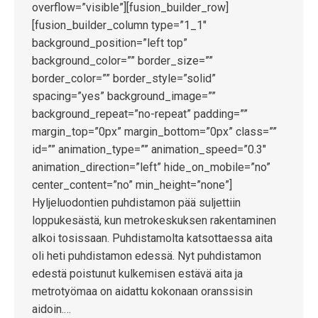
overflow=”visible”][fusion_builder_row]
[fusion_builder_column type=”1_1″
background_position=”left top”
background_color=”” border_size=””
border_color=”” border_style=”solid”
spacing=”yes” background_image=””
background_repeat=”no-repeat” padding=””
margin_top=”0px” margin_bottom=”0px” class=””
id=”” animation_type=”” animation_speed=”0.3″
animation_direction=”left” hide_on_mobile=”no”
center_content=”no” min_height=”none”]
Hyljeluodontien puhdistamon pää suljettiin
loppukesästä, kun metrokeskuksen rakentaminen
alkoi tosissaan. Puhdistamolta katsottaessa aita
oli heti puhdistamon edessä. Nyt puhdistamon
edestä poistunut kulkemisen estävä aita ja
metrotyömaa on aidattu kokonaan oranssisin
aidoin.…