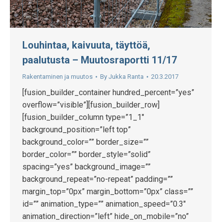
Louhintaa, kaivuuta, täyttöä,
paalutusta – Muutosraportti 11/17
Rakentaminen ja muutos
By
Jukka Ranta
20.3.2017
[fusion_builder_container hundred_percent=”yes”
overflow=”visible”][fusion_builder_row]
[fusion_builder_column type=”1_1″
background_position=”left top”
background_color=”” border_size=””
border_color=”” border_style=”solid”
spacing=”yes” background_image=””
background_repeat=”no-repeat” padding=””
margin_top=”0px” margin_bottom=”0px” class=””
id=”” animation_type=”” animation_speed=”0.3″
animation_direction=”left” hide_on_mobile=”no”