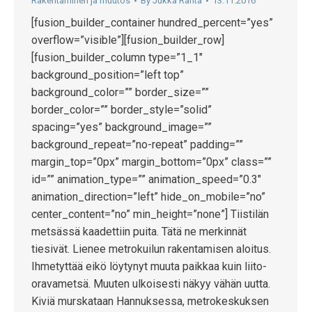
Rakentaminen ja muutos
By
Jukka Ranta
13.11.2016
[fusion_builder_container hundred_percent=”yes”
overflow=”visible”][fusion_builder_row]
[fusion_builder_column type=”1_1″
background_position=”left top”
background_color=”” border_size=””
border_color=”” border_style=”solid”
spacing=”yes” background_image=””
background_repeat=”no-repeat” padding=””
margin_top=”0px” margin_bottom=”0px” class=””
id=”” animation_type=”” animation_speed=”0.3″
animation_direction=”left” hide_on_mobile=”no”
center_content=”no” min_height=”none”] Tiistilän
metsässä kaadettiin puita. Tätä ne merkinnät
tiesivät. Lienee metrokuilun rakentamisen aloitus.
Ihmetyttää eikö löytynyt muuta paikkaa kuin liito-
oravametsä. Muuten ulkoisesti näkyy vähän uutta.
Kiviä murskataan Hannuksessa, metrokeskuksen