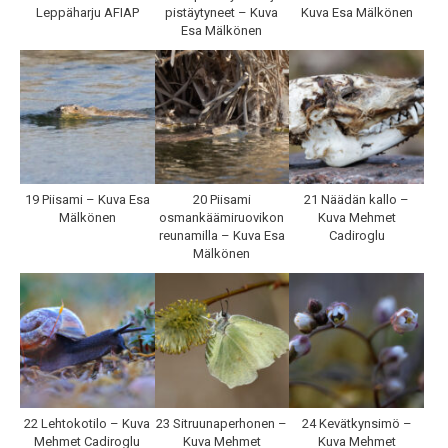
Leppäharju AFIAP
pistäytyneet – Kuva
Kuva Esa Mälkönen
Esa Mälkönen
19 Piisami – Kuva Esa
20 Piisami
21 Näädän kallo –
Mälkönen
osmankäämiruovikon
Kuva Mehmet
reunamilla – Kuva Esa
Cadiroglu
Mälkönen
22 Lehtokotilo – Kuva
23 Sitruunaperhonen –
24 Kevätkynsimö –
Mehmet Cadiroglu
Kuva Mehmet
Kuva Mehmet