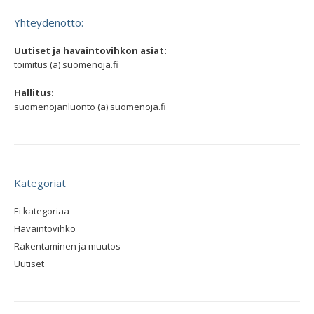
Yhteydenotto:
Uutiset ja havaintovihkon asiat:
toimitus (ä) suomenoja.fi
____
Hallitus:
suomenojanluonto (ä) suomenoja.fi
Kategoriat
Ei kategoriaa
Havaintovihko
Rakentaminen ja muutos
Uutiset