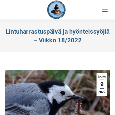
Lintuharrastuspäivä ja hyönteissyöjiä
– Viikko 18/2022
touko
9
2022