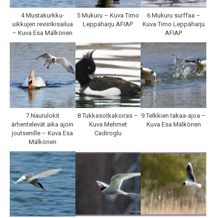
4 Mustakurkku-
5 Mukuru – Kuva Timo
6 Mukuru surffaa –
uikkujen reviirikisailua
Leppäharju AFIAP
Kuva Timo Leppäharju
– Kuva Esa Mälkönen
AFIAP
7 Naurulokit
8 Tukkasotkakoiras –
9 Telkkien takaa-ajoa –
ärhentelevät aika ajoin
Kuva Mehmet
Kuva Esa Mälkönen
joutsenille – Kuva Esa
Cadiroglu
Mälkönen