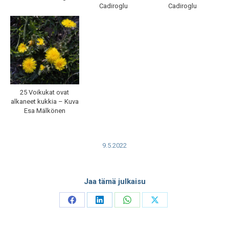
Cadiroglu
Cadiroglu
25 Voikukat ovat
alkaneet kukkia – Kuva
Esa Mälkönen
9.5.2022
Jaa tämä julkaisu
Share
Share
Share
Share
on
on
on
on