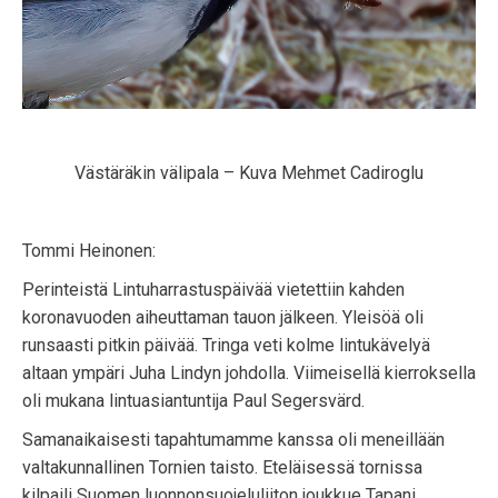
Västäräkin välipala – Kuva Mehmet Cadiroglu
Tommi Heinonen:
Perinteistä Lintuharrastuspäivää vietettiin kahden
koronavuoden aiheuttaman tauon jälkeen. Yleisöä oli
runsaasti pitkin päivää. Tringa veti kolme lintukävelyä
altaan ympäri Juha Lindyn johdolla. Viimeisellä kierroksella
oli mukana lintuasiantuntija Paul Segersvärd.
Samanaikaisesti tapahtumamme kanssa oli meneillään
valtakunnallinen Tornien taisto. Eteläisessä tornissa
kilpaili Suomen luonnonsuojeluliiton joukkue Tapani