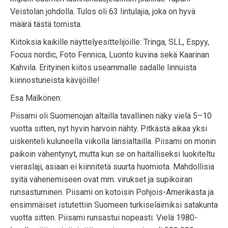
Veistolan johdolla. Tulos oli 63 lintulajia, joka on hyvä
määrä tästä tornista.
Kiitoksia kaikille näyttelyesittelijöille: Tringa, SLL, Espyy,
Focus nordic, Foto Fennica, Luonto kuvina sekä Kaarinan
Kahvila. Erityinen kiitos useammalle sadalle linnuista
kiinnostuneista kävijöille!
Esa Mälkönen:
Piisami oli Suomenojan altailla tavallinen näky vielä 5–10
vuotta sitten, nyt hyvin harvoin nähty. Pitkästä aikaa yksi
uiskenteli kuluneella viikolla länsialtailla. Piisami on monin
paikoin vähentynyt, mutta kun se on haitalliseksi luokiteltu
vieraslaji, asiaan ei kiinnitetä suurta huomiota. Mahdollisia
syitä vähenemiseen ovat mm. virukset ja supikoiran
runsastuminen. Piisami on kotoisin Pohjois-Amerikasta ja
ensimmäiset istutettiin Suomeen turkiseläimiksi satakunta
vuotta sitten. Piisami runsastui nopeasti. Vielä 1980-