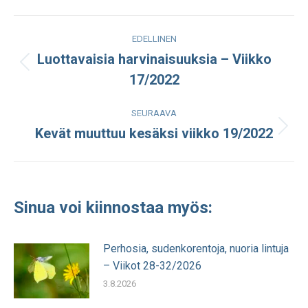
Facebook
LinkedIn
WhatsApp
X
Post
EDELLINEN
navigation
Luottavaisia harvinaisuuksia – Viikko
Edellinen
17/2022
julkaisu:
SEURAAVA
Kevät muuttuu kesäksi viikko 19/2022
Seuraava
julkaisu:
Sinua voi kiinnostaa myös:
Perhosia, sudenkorentoja, nuoria lintuja
– Viikot 28-32/2026
3.8.2026