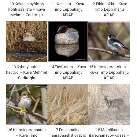
10 Kalatiira syöksyy
11 Kalatiira – Kuva
12 Pikkulokki – Kuva
kohti saalista – Kuva
Timo Leppäharju
Timo Leppäharju
Mehmet Cadiroglu
AFIAP
AFIAP
13 Kyhmyjoutsen
14 Tavikoiras – Kuva
15 Kirjosieppokoiras –
hautoo – Kuva Mehmet
Timo Leppäharju
Kuva Timo Leppäharju
Cadiroglu
AFIAP
AFIAP
16 Kirjosiepponaaras
17 Ensimmäiset
18 Metsäkauris
– Kuva Timo
haarapääskyt ovat jo
itäreunan ruovikossa –