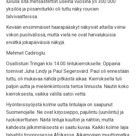
luvulla sitä metsästettiin useina vuosina yli 300 000
yksilöä ja piisamiturkki oli tuttu näky rouvien
talvivaatteissa.
Kevään ensimmäiset haarapääskyt näkyivät altailla viime
viikon puolivälissä, mutta vielä ne ovat harvalukuisia
eivätkä jokapäiväisiä näkyjä.
Mehmet Cadiroglu:
Osallistuin Tringan klo 14.00 lintukierrokselle. Oppaina
toimivat Juha Lindy ja Paul Segersvärd. Paul oli ennestään
tuttu; oli mukavaa nähdä pitkästä aikaa. Kierroksella tuli
paljon uutta ja mielenkiintoista tietoa linnuista. Nautin koko
kierroksesta, vaikka välillä satoi vettä.
Hyönteissyöjistä kolme uutta lintulajia on saapunut
Suomenojalle. Ne ovat kirjosieppo, pajulintu (uunilintu) ja
ruokokerttunen. Näitä lintuja kuultiin ja nähtiin, mutta
kahdesta jälkimmäisestä ei saatu kuvaa. Kaikki kolme lajia
talvehtii trooppisessa Afrikassa. Aikamoinen muuttomatka