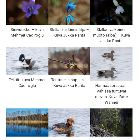
Sinivuokko – kuva
Skilla eli idänsinililja –
Skillan valkoinen
Mehmet Cadiroglu
Kuva Jukka Ranta
muoto (alba) – Kuva
Jukka Ranta
Telkät- kuva Mehmet
Terttuselja nupulla –
Harmaasorsapari.
Cadiroglu
Kuva Jukka Ranta
Vähissä tuntuvat
olevan. Kuva: Bore
Wanner