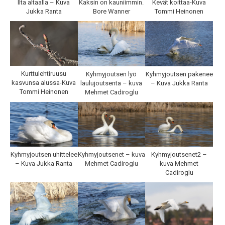
Kevät koittaa-Kuva
Ilta altaalla – Kuva
Kaksin on kauniimmin.
Tommi Heinonen
Jukka Ranta
Bore Wanner
Kurttulehtiruusu
Kyhmyjoutsen lyö
Kyhmyjoutsen pakenee
kasvunsa alussa-Kuva
laulujoutsenta – kuva
– Kuva Jukka Ranta
Tommi Heinonen
Mehmet Cadiroglu
Kyhmyjoutsen uhittelee
Kyhmyjoutsenet – kuva
Kyhmyjoutsenet2 –
– Kuva Jukka Ranta
Mehmet Cadiroglu
kuva Mehmet
Cadiroglu