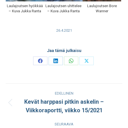
Laulajoutsen hyökkää
Laulajoutsen uhittelee
Laulujoutsen Bore
– Kuva Jukka Ranta
– Kuva Jukka Ranta
Wanner
26.4.2021
Jaa tämä julkaisu
Share
Share
Share
Share
on
on
on
on
Facebook
LinkedIn
WhatsApp
X
Post
EDELLINEN
navigation
Kevät harppasi pitkin askelin –
Edellinen
Viikkoraportti, viikko 15/2021
julkaisu:
SEURAAVA