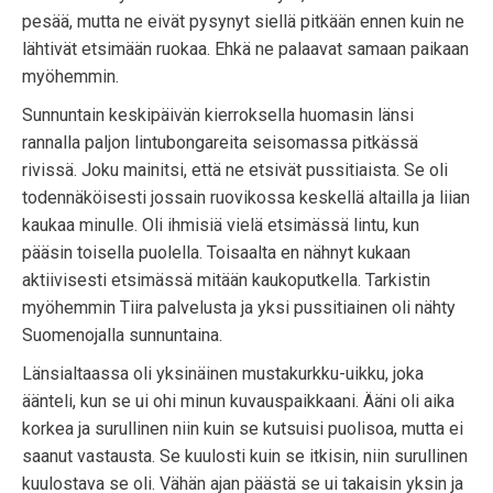
pesää, mutta ne eivät pysynyt siellä pitkään ennen kuin ne
lähtivät etsimään ruokaa. Ehkä ne palaavat samaan paikaan
myöhemmin.
Sunnuntain keskipäivän kierroksella huomasin länsi
rannalla paljon lintubongareita seisomassa pitkässä
rivissä. Joku mainitsi, että ne etsivät pussitiaista. Se oli
todennäköisesti jossain ruovikossa keskellä altailla ja liian
kaukaa minulle. Oli ihmisiä vielä etsimässä lintu, kun
pääsin toisella puolella. Toisaalta en nähnyt kukaan
aktiivisesti etsimässä mitään kaukoputkella. Tarkistin
myöhemmin Tiira palvelusta ja yksi pussitiainen oli nähty
Suomenojalla sunnuntaina.
Länsialtaassa oli yksinäinen mustakurkku-uikku, joka
äänteli, kun se ui ohi minun kuvauspaikkaani. Ääni oli aika
korkea ja surullinen niin kuin se kutsuisi puolisoa, mutta ei
saanut vastausta. Se kuulosti kuin se itkisin, niin surullinen
kuulostava se oli. Vähän ajan päästä se ui takaisin yksin ja