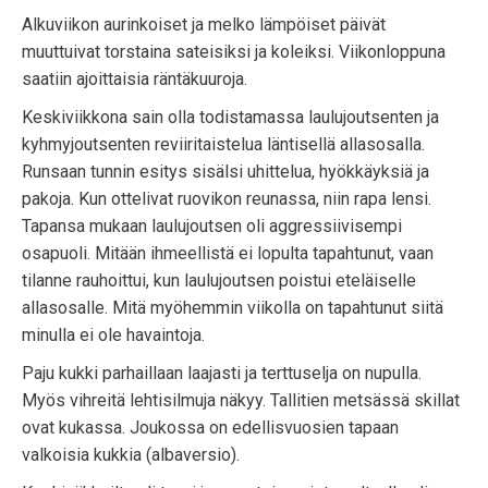
Alkuviikon aurinkoiset ja melko lämpöiset päivät
muuttuivat torstaina sateisiksi ja koleiksi. Viikonloppuna
saatiin ajoittaisia räntäkuuroja.
Keskiviikkona sain olla todistamassa laulujoutsenten ja
kyhmyjoutsenten reviiritaistelua läntisellä allasosalla.
Runsaan tunnin esitys sisälsi uhittelua, hyökkäyksiä ja
pakoja. Kun ottelivat ruovikon reunassa, niin rapa lensi.
Tapansa mukaan laulujoutsen oli aggressiivisempi
osapuoli. Mitään ihmeellistä ei lopulta tapahtunut, vaan
tilanne rauhoittui, kun laulujoutsen poistui eteläiselle
allasosalle. Mitä myöhemmin viikolla on tapahtunut siitä
minulla ei ole havaintoja.
Paju kukki parhaillaan laajasti ja terttuselja on nupulla.
Myös vihreitä lehtisilmuja näkyy. Tallitien metsässä skillat
ovat kukassa. Joukossa on edellisvuosien tapaan
valkoisia kukkia (albaversio).