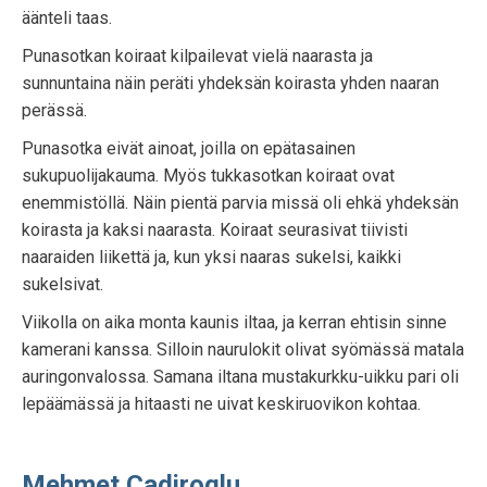
äänteli taas.
Punasotkan koiraat kilpailevat vielä naarasta ja
sunnuntaina näin peräti yhdeksän koirasta yhden naaran
perässä.
Punasotka eivät ainoat, joilla on epätasainen
sukupuolijakauma. Myös tukkasotkan koiraat ovat
enemmistöllä. Näin pientä parvia missä oli ehkä yhdeksän
koirasta ja kaksi naarasta. Koiraat seurasivat tiivisti
naaraiden liikettä ja, kun yksi naaras sukelsi, kaikki
sukelsivat.
Viikolla on aika monta kaunis iltaa, ja kerran ehtisin sinne
kamerani kanssa. Silloin naurulokit olivat syömässä matala
auringonvalossa. Samana iltana mustakurkku-uikku pari oli
lepäämässä ja hitaasti ne uivat keskiruovikon kohtaa.
Mehmet Cadiroglu