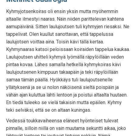
Kyhmyjotsenkoiras oli ensin yksin mutta myöhemmin
altaalle ilmestyi naaras. Näin niiden parittelevan kahtena
aamupäivänä. Sitten laulujoutsen tuli kyhmyjen riesaksi. Ne
tappelivat. Olen kuullut sanottavan, että tappelussa
laulujotsen voittaa aina. Toisin kävi tällä kertaa.
Kyhmynaaras katsoi peloissaan koiraiden tappelua kaukaa.
Laulujoutsen uhitteli kyhmyä lyömällä räpylöillään veden
pintaa kovaa. Lähes samalla hetkellä kyhmykoiras kävi
laulujoutsenen kimppuun takaapäin ja teki räpylöillään
samaa tämän päällä. Hyökkäys tuli laulujoutsenelle
yllätyksenä ja se ui nolon näköisenä sieltä poispäin ja
vähän ajan kuluttua lähti lentoon ja poistui altaalta huutaen.
En tiedä tuleeko se vielä takaisin mutta epäilen. Kyhmy
teki selväksi, että se on altaan kuningas.
Vedessä toukkavaiheensa eläneet hyönteiset tulevat
pinnalle, silloin niillä on vain muutama sekuntti aikaa, joko
lähtevät lentoon tai joutuvat lintujen nokkiin. Nämä