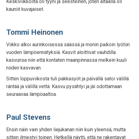
Keskiviikkoilta oli tyyni ja seesteinen, joten altaalla oli
kauniit kuvajaiset.
Tommi Heinonen
Viikko alkoi aurinkoisessa säässä ja monin paikoin lyötiin
vuoden lämpöennätyksiä. Kasvit aloittivat vauhdilla
kasvunsa niin että kontaten maanpinnassa melkein kuuli
niiden kasvavan.
Sitten loppuviikosta tuli pakkasyöt ja päivällä satoi välillä
räntää ja välillä vettä. Kasvu pysähtyi ja jäi odottamaan
seuraavaa lämpöaaltoa.
Paul Stevens
Ensin näin vain yhden liejukanan niin kuin yleensä, mutta
sitten ilmestyi toinen. Hetkellä näytti, että ne rakentavat