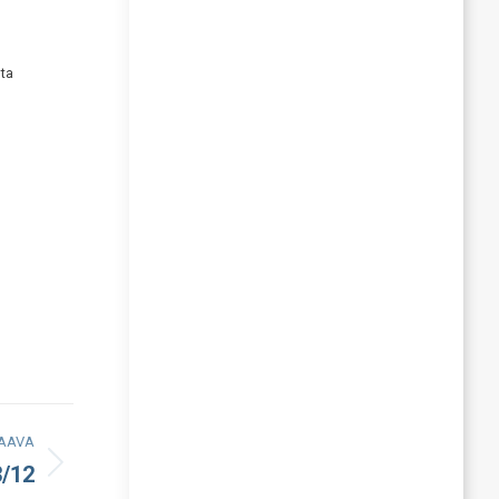
ta
AAVA
3/12