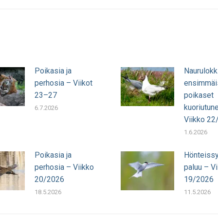
julkaisu:
Poikasia ja
Naurulokk
perhosia – Viikot
ensimmäi
23–27
poikaset
kuoriutun
6.7.2026
Viikko 22
1.6.2026
Poikasia ja
Hönteissy
perhosia – Viikko
paluu – Vi
20/2026
19/2026
18.5.2026
11.5.2026