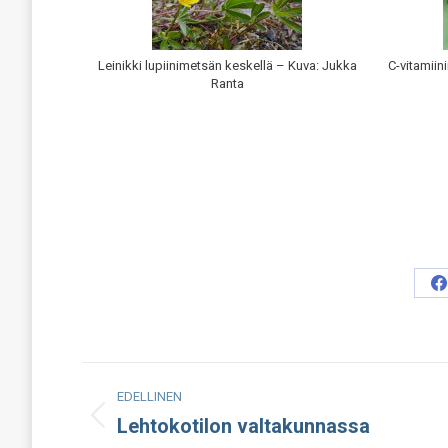
Leinikki lupiinimetsän keskellä – Kuva: Jukka
C-vitamiin
Ranta
S
o
F
Post
EDELLINEN
navigation
Lehtokotilon valtakunnassa
Edellinen