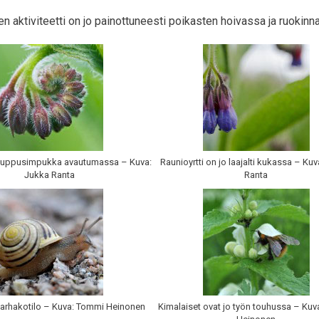
jen aktiviteetti on jo painottuneesti poikasten hoivassa ja ruokinn
 nuppusimpukka avautumassa – Kuva:
Raunioyrtti on jo laajalti kukassa – Ku
Jukka Ranta
Ranta
tarhakotilo – Kuva: Tommi Heinonen
Kimalaiset ovat jo työn touhussa – Ku