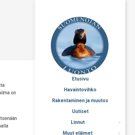
Etusivu
ta.
Havaintovihko
ailma on
Rakentaminen ja muutos
Uutiset
 itsenään
Linnut
alla
Muut eläimet