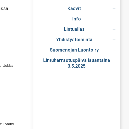
assa.
Kasvit
Info
Lintuallas
Yhdistystoiminta
Suomenojan Luonto ry
Lintuharrastuspäivä lauantaina
va: Jukka
3.5.2025
va: Tommi