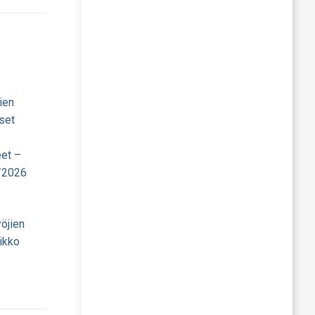
ien
set
eet –
/2026
öjien
ikko