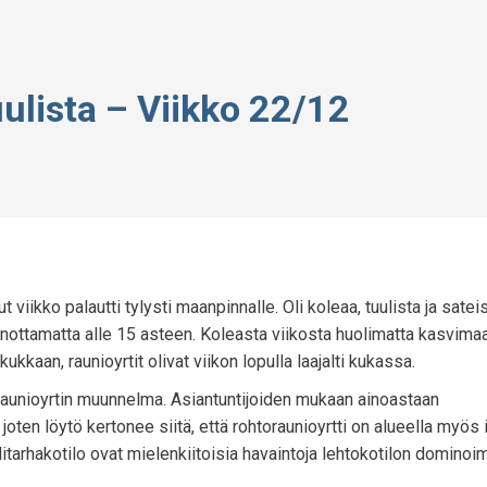
uulista – Viikko 22/12
t viikko palautti tylysti maanpinnalle. Oli koleaa, tuulista ja sateis
unottamatta alle 15 asteen. Koleasta viikosta huolimatta kasvima
kkaan, raunioyrtit olivat viikon lopulla laajalti kukassa.
raunioyrtin muunnelma. Asiantuntijoiden mukaan ainoastaan
joten löytö kertonee siitä, että rohtoraunioyrtti on alueella myös
tarhakotilo ovat mielenkiitoisia havaintoja lehtokotilon dominoim