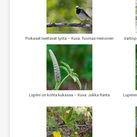
Poikaset teettävät työtä – Kuva: Tuomas Heinonen
Vartio
Lupiini on kohta kukassa – Kuva: Jukka Ranta
Lupiini