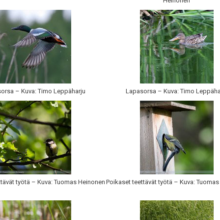
Heinonen
orsa – Kuva: Timo Leppäharju
Lapasorsa – Kuva: Timo Leppäha
ttävät työtä – Kuva: Tuomas Heinonen
Poikaset teettävät työtä – Kuva: Tuoma