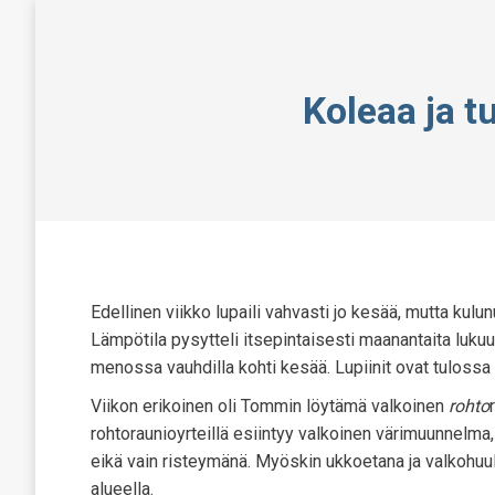
Koleaa ja t
Edellinen viikko lupaili vahvasti jo kesää, mutta kulunu
Lämpötila pysytteli itsepintaisesti maanantaita luku
menossa vauhdilla kohti kesää. Lupiinit ovat tulossa ku
Viikon erikoinen oli Tommin löytämä valkoinen
rohto
rohtoraunioyrteillä esiintyy valkoinen värimuunnelma, 
eikä vain risteymänä. Myöskin ukkoetana ja valkohuuli
alueella.