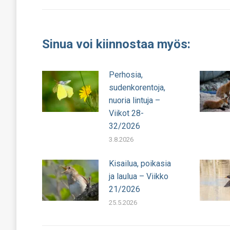
julkaisu:
Sinua voi kiinnostaa myös:
Perhosia,
sudenkorentoja,
nuoria lintuja –
Viikot 28-
32/2026
3.8.2026
Kisailua, poikasia
ja laulua – Viikko
21/2026
25.5.2026