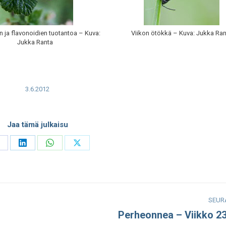
in ja flavonoidien tuotantoa – Kuva:
Viikon ötökkä – Kuva: Jukka Ran
Jukka Ranta
3.6.2012
Jaa tämä julkaisu
hare
Share
Share
Share
n
on
on
on
acebook
LinkedIn
WhatsApp
X
SEUR
Perheonnea – Viikko 2
Seuraava