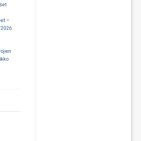
set
eet –
/2026
öjien
ikko