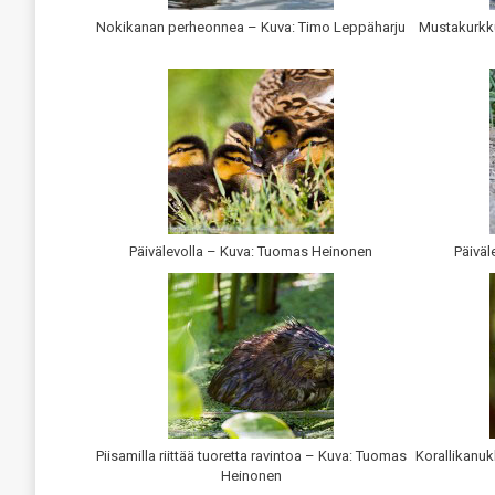
Nokikanan perheonnea – Kuva: Timo Leppäharju
Mustakurkk
Päivälevolla – Kuva: Tuomas Heinonen
Päiväl
Piisamilla riittää tuoretta ravintoa – Kuva: Tuomas
Korallikanuk
Heinonen