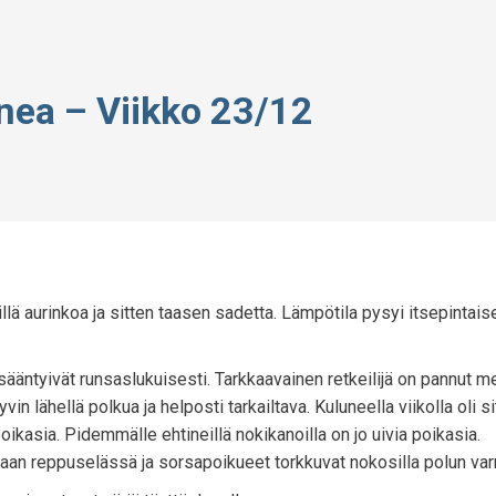
ea – Viikko 23/12
lillä aurinkoa ja sitten taasen sadetta. Lämpötila pysyi itsepintaise
ääntyivät runsaslukuisesti. Tarkkaavainen retkeilijä on pannut me
in lähellä polkua ja helposti tarkailtava. Kuluneella viikolla oli si
kasia. Pidemmälle ehtineillä nokikanoilla on jo uivia poikasia.
an reppuselässä ja sorsapoikueet torkkuvat nokosilla polun varr