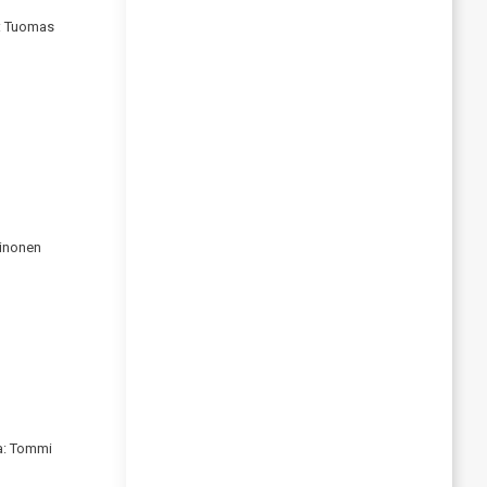
: Tuomas
einonen
va: Tommi