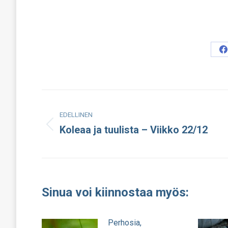
S
o
F
Post
EDELLINEN
navigation
Koleaa ja tuulista – Viikko 22/12
Edellinen
julkaisu:
Sinua voi kiinnostaa myös:
Perhosia,