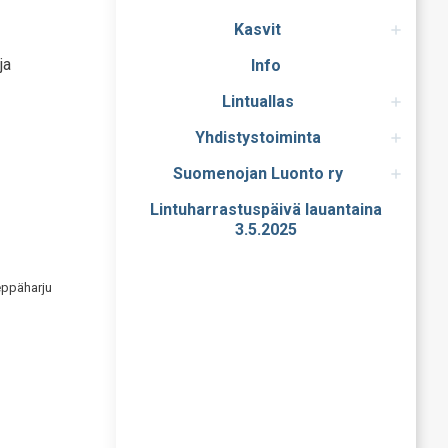
Kasvit
ja
Info
Lintuallas
Yhdistystoiminta
Suomenojan Luonto ry
Lintuharrastuspäivä lauantaina
3.5.2025
eppäharju