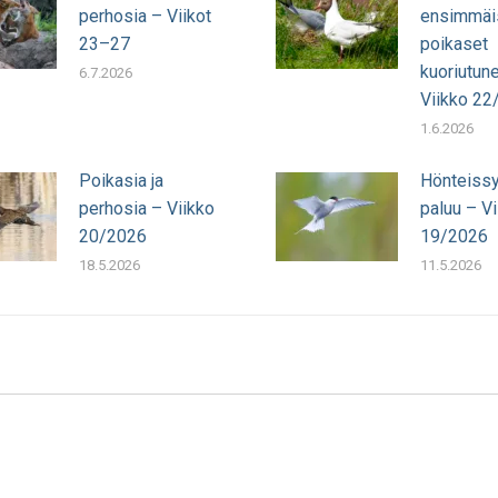
perhosia – Viikot
ensimmäi
23–27
poikaset
kuoriutun
6.7.2026
Viikko 22
1.6.2026
Poikasia ja
Hönteissy
perhosia – Viikko
paluu – Vi
20/2026
19/2026
18.5.2026
11.5.2026