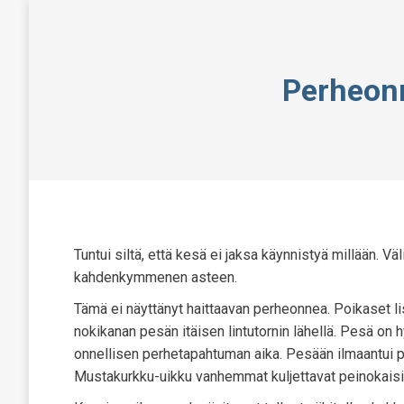
Perheonn
Tuntui siltä, että kesä ei jaksa käynnistyä millään. Vä
kahdenkymmenen asteen.
Tämä ei näyttänyt haittaavan perheonnea. Poikaset lis
nokikanan pesän itäisen lintutornin lähellä. Pesä on hyv
onnellisen perhetapahtuman aika. Pesään ilmaantui poi
Mustakurkku-uikku vanhemmat kuljettavat peinokaisia