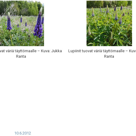
ovat väriä täyttömaalle – Kuva: Jukka
Lupiinit tuovat väriä täyttömaalle – Ku
Ranta
Ranta
10.6.2012