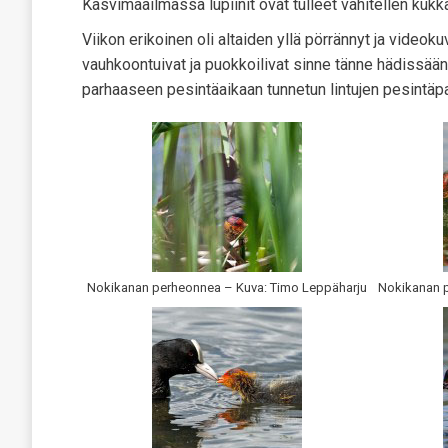
Kasvimaailmassa lupiinit ovat tulleet vähitellen kukka
Viikon erikoinen oli altaiden yllä pörrännyt ja videoku
vauhkoontuivat ja puokkoilivat sinne tänne hädissään. 
parhaaseen pesintäaikaan tunnetun lintujen pesintäpa
Nokikanan perheonnea – Kuva: Timo Leppäharju
Nokikanan p