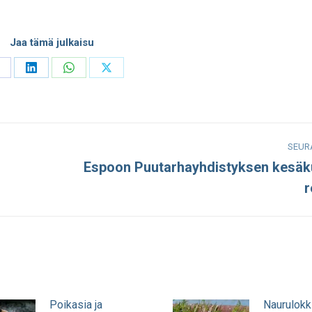
Jaa tämä julkaisu
hare
Share
Share
Share
n
on
on
on
acebook
LinkedIn
WhatsApp
X
SEUR
Espoon Puutarhayhdistyksen kesä
Seuraava
r
julkaisu:
Poikasia ja
Naurulokk