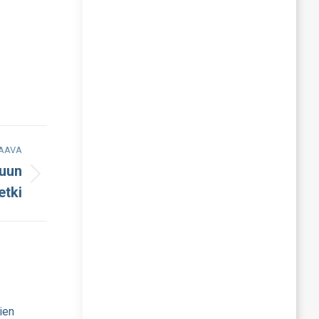
AAVA
kuun
etki
ien