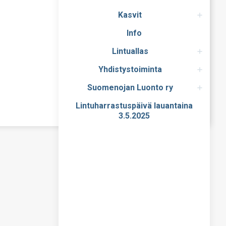
Kasvit
Info
Lintuallas
Yhdistystoiminta
Suomenojan Luonto ry
Lintuharrastuspäivä lauantaina
3.5.2025