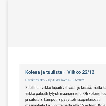
Koleaa ja tuulista – Viikko 22/12
Havaintovihko
By
Jukka Ranta
3.6.2012
Edellinen viikko lupaili vahvasti jo kesää, mutta k
viikko palautti tylysti maanpinnalle. Oli koleaa, tuu
ja sateista. Lämpötila pysytteli itsepintaisesti
maanantaita lukuunottamatta alle 15 asteen. Kole