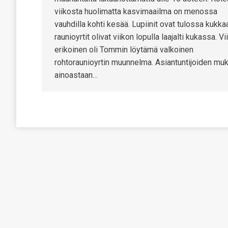
viikosta huolimatta kasvimaailma on menossa
vauhdilla kohti kesää. Lupiinit ovat tulossa kukka
raunioyrtit olivat viikon lopulla laajalti kukassa. Vi
erikoinen oli Tommin löytämä valkoinen
rohtoraunioyrtin muunnelma. Asiantuntijoiden mu
ainoastaan…