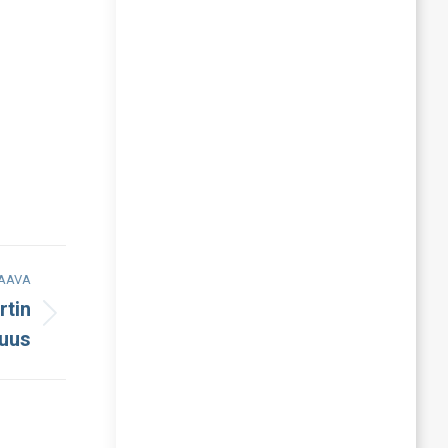
AAVA
rtin
suus