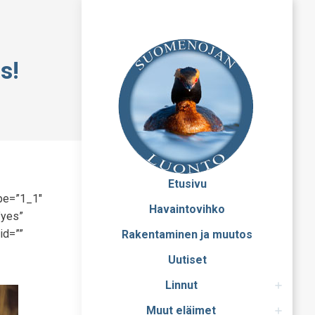
s!
Etusivu
ype=”1_1″
Havaintovihko
”yes”
id=””
Rakentaminen ja muutos
Uutiset
Linnut
Muut eläimet