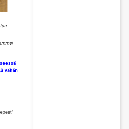
htaa
tamme!
yseessä
sä vähän
repeat”