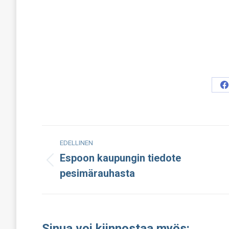
S
o
F
Post
EDELLINEN
navigation
Espoon kaupungin tiedote
Edellinen
pesimärauhasta
julkaisu:
Sinua voi kiinnostaa myös: