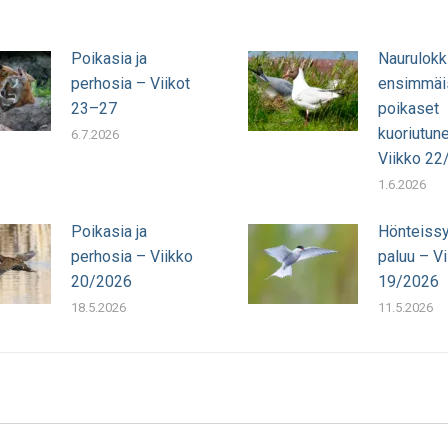
Poikasia ja
Naurulokk
perhosia – Viikot
ensimmäi
23–27
poikaset
kuoriutun
6.7.2026
Viikko 22
1.6.2026
Poikasia ja
Hönteissy
perhosia – Viikko
paluu – Vi
20/2026
19/2026
18.5.2026
11.5.2026