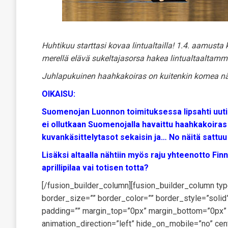
Huhtikuu starttasi kovaa lintualtailla! 1.4. aamust
merellä elävä sukeltajasorsa hakea lintualtaaltamm
Juhlapukuinen haahkakoiras on kuitenkin komea nä
OIKAISU:
Suomenojan Luonnon toimituksessa lipsahti uuti
ei ollutkaan Suomenojalla havaittu haahkakoiras
kuvankäsittelytasot sekaisin ja… No näitä sattuu
Lisäksi altaalla nähtiin myös raju yhteenotto Fi
aprillipilaa vai totisen totta?
[/fusion_builder_column][fusion_builder_column ty
border_size=”” border_color=”” border_style=”sol
padding=”” margin_top=”0px” margin_bottom=”0px” c
animation_direction=”left” hide_on_mobile=”no” cen