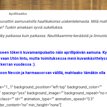
Aprillihaahka
a kuvattiin aamuvaloilla haahkakoiras uiskentelemasta. Mitä ma
e? Tuskin ainakaan syviä sukelluksia.
ky paikassa kuin paikassa. Nauttikaamme keväästä ja linnuis
seen tökerö kuvamanipulaatio näin aprillipäivän aamuna. K
 vaan Utön lintu, mutta toimituksessa meni kuvankäsittelys
 kerran vuodessa :).
nnoon Nessin ja harmaasorsan välillä, mahtaako tämäkin olla
pe=”1_1″ background_position=”left top” background_color=””
id” spacing=”yes” background_image=”” background_repeat=”no-
lass=”” id=”” animation_type=”” animation_speed=”0.3″
ter_content=”no” min_height=”none”]