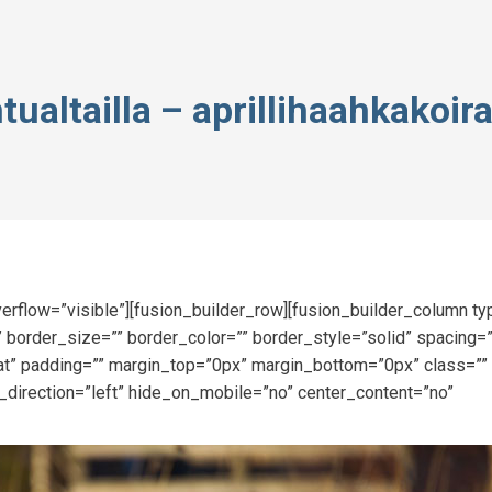
tualtailla – aprillihaahkakoira
erflow=”visible”][fusion_builder_row][fusion_builder_column t
 border_size=”” border_color=”” border_style=”solid” spacing=
” padding=”” margin_top=”0px” margin_bottom=”0px” class=”” 
_direction=”left” hide_on_mobile=”no” center_content=”no”