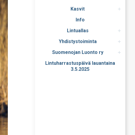
Kasvit
Info
Lintuallas
Yhdistystoiminta
Suomenojan Luonto ry
Lintuharrastuspäivä lauantaina
3.5.2025