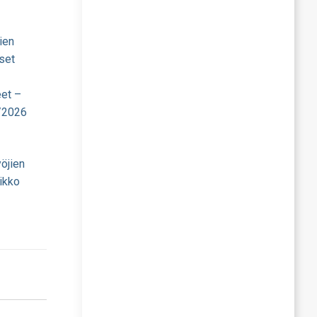
ien
set
eet –
/2026
öjien
ikko