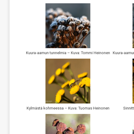
Kuura-aamun tunnelmia – Kuva: Tommi Heinonen
Kuura-aamun
Kylmästä kohmeessa – Kuva: Tuomas Heinonen
Sinnit