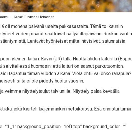
-aamu – Kuva: Tuomas Heinonen
lä oli monena päivänä useita pakkasasteita. Tämä toi kauniin
äätyneet veden pisarat saattoivat säilyä iltapäivään. Ruskan värit a
sääntymistä. Lentävät hyönteiset miltei hävisivät, satunnaisia
on yleinen laituri. Kävin (JR) tällä Nuottalahden laiturilla (Espoo
ä selvitellessä huomasin, että laituri on saanut purkutuomion.
itäisi tapahtua tämän vuoden aikana. Vielä ehtii vai onko rahapula? 
isesti siitä ei ole pidetty huolta vuosiin.
a veimme näyttelytaulut talviunille. Näyttely palaa keväällä
lktikka, joka kierteli laajemminkin metsiköissä. Esa onnistui tämä
pe=”1_1″ background_position=”left top” background_color=””