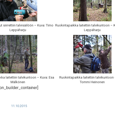
ut siirrettiin talvisäilöön – Kuva: Timo
Ruokintapaikka laitettiin talvikuntoon –
Leppäharju
Leppäharju
ka laitettiin talvikuntoon – Kuva: Esa
Ruokintapaikka laitettiin talvikuntoon
Mälkönen
Tommi Heinonen
on_builder_container]
11.10.2015