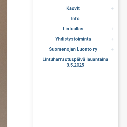
Kasvit
Info
Lintuallas
Yhdistystoiminta
Suomenojan Luonto ry
Lintuharrastuspäivä lauantaina
3.5.2025