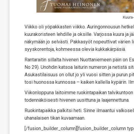
Kuura
Viikko oli yöpakkasten viikko. Auringonnousun hetkel
kuurakoristeen lehdille ja oksille. Varjossa kuura ja j
näkymään jo selvästi. Pakkasyöt nopeuttivat värien li
syyskorentoja, kohmeessa olevia kukkakärpäsiä.
Rantaraitin sillalta hivenen Nuottaniemeen päin on Espo
No 29). Unohdin katsoa laiturin numeron ja netistä sit
Asukastilaisuus on ollut jo yli vuosi sitten ja purun p
tosi huonossa kunnossa – kaiken kallella kypärin. Ilme
Viikonloppuna laitoimme ruokintapaikan talvikuntoon j
todennäköisesti hivenen uusittuna ja laajennettuna.
Ruokintapaikka palkitsi heti. Sinne ilmaantui valkose
uhanalaisen tikan kuvaamaan.
[/fusion_builder_column][fusion_builder_column ty