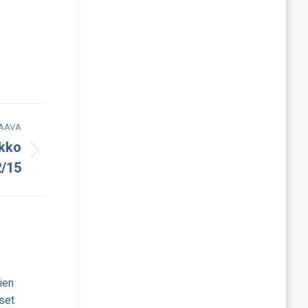
AAVA
ikko
2/15
ien
set