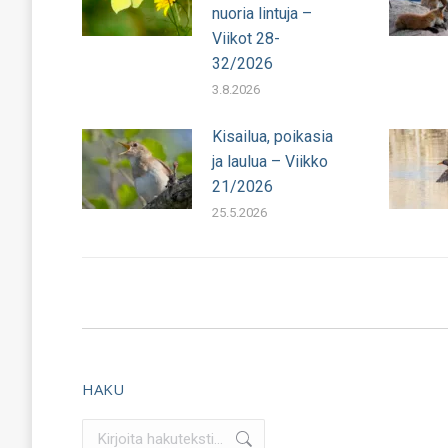
nuoria lintuja –
Viikot 28-
32/2026
3.8.2026
Kisailua, poikasia
ja laulua – Viikko
21/2026
25.5.2026
HAKU
Search: