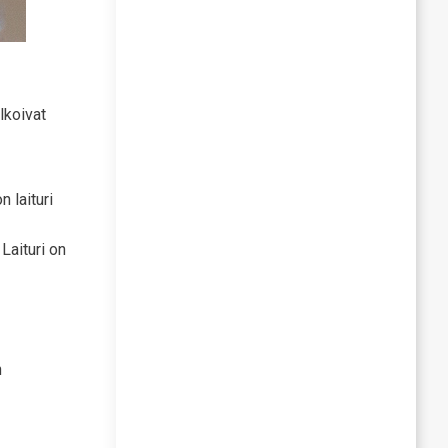
lkoivat
n laituri
Laituri on
n