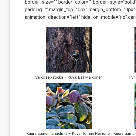
border_size=”” border_color=”” border_style=”sol
padding=”” margin_top=”0px” margin_bottom=”0px” c
animation_direction=”left” hide_on_mobile=”no” cen
Valkoselkätikka – Kuva: Esa Mälkönen
Pun
Kuura-aamun tunnelmia – Kuva: Tommi Heinonen
Kuura-aamun