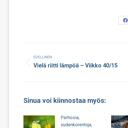
S
o
F
Post
EDELLINEN
navigation
Vielä riitti lämpöä – Viikko 40/15
Edellinen
julkaisu:
Sinua voi kiinnostaa myös:
Perhosia,
sudenkorentoja,