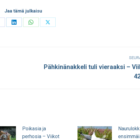
Jaa tämä julkaisu
hare
Share
Share
Share
n
on
on
on
acebook
LinkedIn
WhatsApp
X
SEUR
Pähkinänakkeli tuli vieraaksi – Vi
Seuraava
4
julkaisu:
Poikasia ja
Naurulokk
perhosia – Viikot
ensimmäi