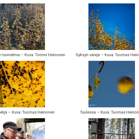
 tunnelmia – Kuva: Tommi Heinonen
Syksyn värejä – Kuva: Tuomas Hei
telijä – Kuva: Tuomas Heinonen
Tuulessa – Kuva: Tuomas Heino