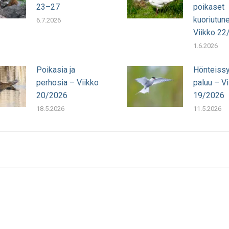
23–27
poikaset
kuoriutun
6.7.2026
Viikko 22
1.6.2026
Poikasia ja
Hönteissy
perhosia – Viikko
paluu – Vi
20/2026
19/2026
18.5.2026
11.5.2026