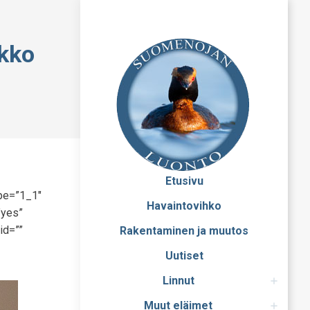
ikko
Etusivu
ype=”1_1″
Havaintovihko
”yes”
id=””
Rakentaminen ja muutos
Uutiset
Linnut
Muut eläimet