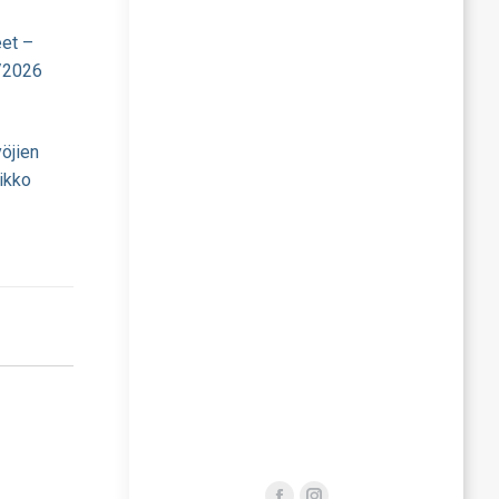
eet –
/2026
öjien
ikko