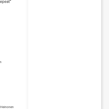
repeat”
en
 Heinonen