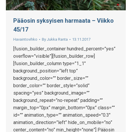
Pääosin syksyisen harmaata – Viikko
45/17
Havaintovihko
By
Jukka Ranta
13.11.2017
[fusion_builder_container hundred_percent=”yes”
overflow=”visible”][fusion_builder_row]
[fusion_builder_column type=”1_1″
background_position=”left top”
background_color=”” border_size=””
border_color=”” border_style=”solid”
spacing=”yes” background_image=””
background_repeat=”no-repeat” padding=””
margin_top=”0px” margin_bottom=”0px” class=””
id=”” animation_type=”” animation_speed=”0.3″
animation_direction=”left” hide_on_mobile=”no”
center_content=”no” min_height=”none”] Pääosin