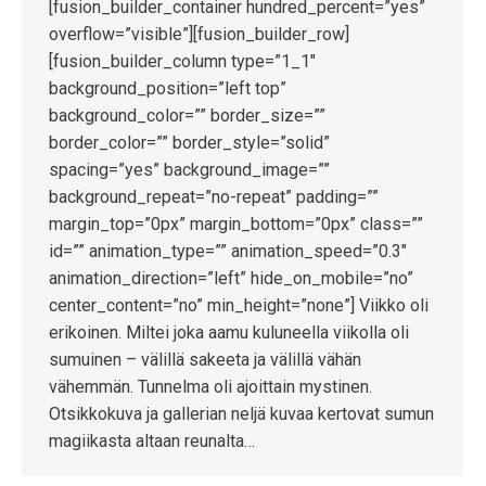
[fusion_builder_container hundred_percent=”yes”
overflow=”visible”][fusion_builder_row]
[fusion_builder_column type=”1_1″
background_position=”left top”
background_color=”” border_size=””
border_color=”” border_style=”solid”
spacing=”yes” background_image=””
background_repeat=”no-repeat” padding=””
margin_top=”0px” margin_bottom=”0px” class=””
id=”” animation_type=”” animation_speed=”0.3″
animation_direction=”left” hide_on_mobile=”no”
center_content=”no” min_height=”none”] Viikko oli
erikoinen. Miltei joka aamu kuluneella viikolla oli
sumuinen – välillä sakeeta ja välillä vähän
vähemmän. Tunnelma oli ajoittain mystinen.
Otsikkokuva ja gallerian neljä kuvaa kertovat sumun
magiikasta altaan reunalta…