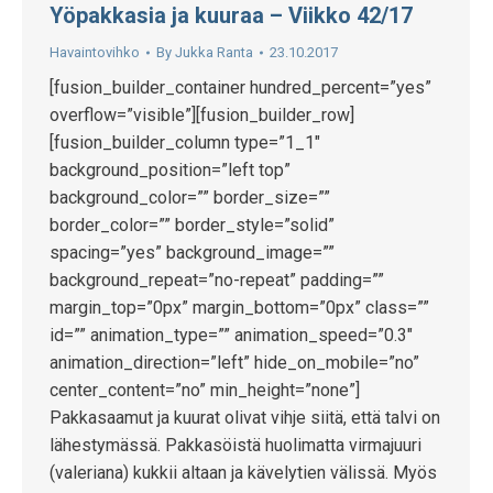
Yöpakkasia ja kuuraa – Viikko 42/17
Havaintovihko
By
Jukka Ranta
23.10.2017
[fusion_builder_container hundred_percent=”yes”
overflow=”visible”][fusion_builder_row]
[fusion_builder_column type=”1_1″
background_position=”left top”
background_color=”” border_size=””
border_color=”” border_style=”solid”
spacing=”yes” background_image=””
background_repeat=”no-repeat” padding=””
margin_top=”0px” margin_bottom=”0px” class=””
id=”” animation_type=”” animation_speed=”0.3″
animation_direction=”left” hide_on_mobile=”no”
center_content=”no” min_height=”none”]
Pakkasaamut ja kuurat olivat vihje siitä, että talvi on
lähestymässä. Pakkasöistä huolimatta virmajuuri
(valeriana) kukkii altaan ja kävelytien välissä. Myös