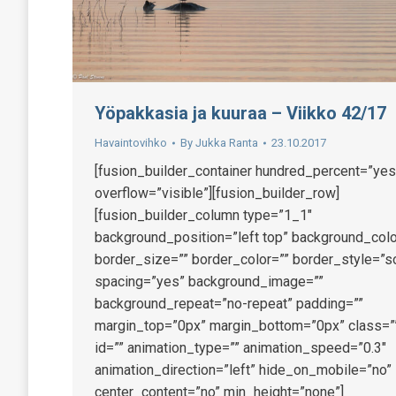
Yöpakkasia ja kuuraa – Viikko 42/17
Havaintovihko
By
Jukka Ranta
23.10.2017
[fusion_builder_container hundred_percent=”yes
overflow=”visible”][fusion_builder_row]
[fusion_builder_column type=”1_1″
background_position=”left top” background_colo
border_size=”” border_color=”” border_style=”so
spacing=”yes” background_image=””
background_repeat=”no-repeat” padding=””
margin_top=”0px” margin_bottom=”0px” class=”
id=”” animation_type=”” animation_speed=”0.3″
animation_direction=”left” hide_on_mobile=”no”
center_content=”no” min_height=”none”]