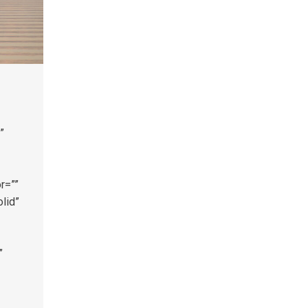
”
r=””
lid”
”