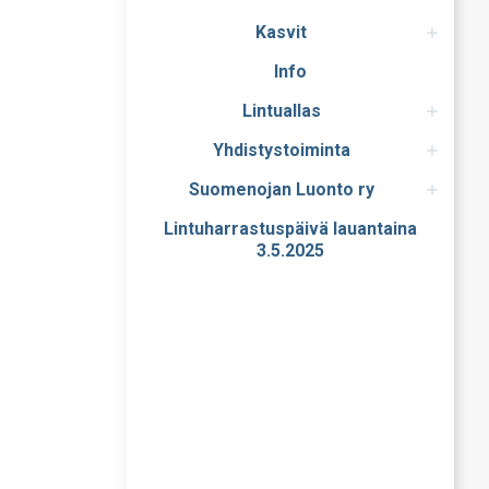
Kasvit
Info
Lintuallas
Yhdistystoiminta
Suomenojan Luonto ry
Lintuharrastuspäivä lauantaina
3.5.2025