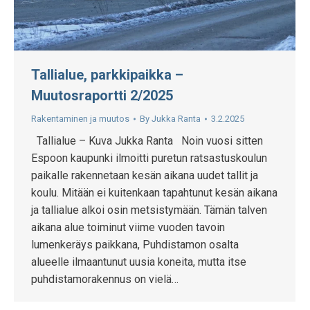
Tallialue, parkkipaikka –
Muutosraportti 2/2025
Rakentaminen ja muutos
By
Jukka Ranta
3.2.2025
Tallialue – Kuva Jukka Ranta Noin vuosi sitten
Espoon kaupunki ilmoitti puretun ratsastuskoulun
paikalle rakennetaan kesän aikana uudet tallit ja
koulu. Mitään ei kuitenkaan tapahtunut kesän aikana
ja tallialue alkoi osin metsistymään. Tämän talven
aikana alue toiminut viime vuoden tavoin
lumenkeräys paikkana, Puhdistamon osalta
alueelle ilmaantunut uusia koneita, mutta itse
puhdistamorakennus on vielä…