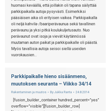
huomasi keväällä, että joillakin oli tapana säilyttää
parkkipaikalla autoja pysyvästi. Esimerkiksi
pääsiäisen aika oli erityisen vaikea. Parkkipaikalla
oli neljä kahvila-/baariperävaunua sekä tavallinen
perävaunu ja yksi pitkä koulukuljetusauto. Nuo
perävaunut ovat isoja ja vievät käytännössä
muutaman auton paikat ja parkkipaikalle oli päästä.
Myös tavallisia autoja seisoi siellä useiden
vuorokausien…
Parkkipaikalle hieno sisäänmeno,
muutoksen seuranta – Viikko 34/14
Rakentaminen ja muutos
By
Jukka Ranta
24.8.2014
[fusion_builder_container hundred_percent=”yes”
overflow=”visible”][fusion_builder_row]