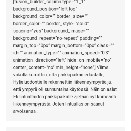
[fusion_builder_column type=”1_1″
background_position=”left top”
background_color=”” border_size=””
border_color=”” border_style=”solid”
spacing=”yes” background_image=””
background_repeat=”no-repeat” padding=””
margin_top=”0px” margin_bottom=”0px” class=””
id=”” animation_type=”” animation_speed=”0.3″
animation_direction=”left” hide_on_mobile=”no”
center_content=”no” min_height=”none”] Viime
viikolla kerrottiin, että parkkipaikan edustalle,
Hyljeluodontielle rakennettiin liikenneympyrää ja,
että ympyrä oli sunnuntaina käytössä. Näin on asiat.
Eli lintualtaiden parkkipaikalle ajetaan nyt komeasti
liikenneympyrästä. Joten lintuallas on saanut
arvoisensa…