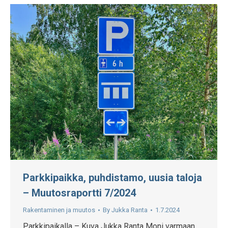
Parkkipaikka, puhdistamo, uusia taloja
– Muutosraportti 7/2024
Rakentaminen ja muutos
By
Jukka Ranta
1.7.2024
Parkkipaikalla – Kuva Jukka Ranta Moni varmaan