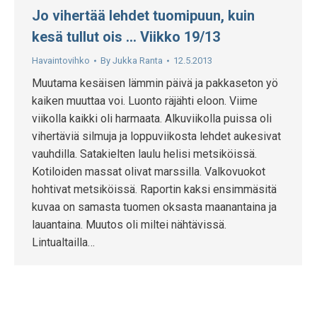
Jo vihertää lehdet tuomipuun, kuin
kesä tullut ois … Viikko 19/13
Havaintovihko
By
Jukka Ranta
12.5.2013
Muutama kesäisen lämmin päivä ja pakkaseton yö
kaiken muuttaa voi. Luonto räjähti eloon. Viime
viikolla kaikki oli harmaata. Alkuviikolla puissa oli
vihertäviä silmuja ja loppuviikosta lehdet aukesivat
vauhdilla. Satakielten laulu helisi metsiköissä.
Kotiloiden massat olivat marssilla. Valkovuokot
hohtivat metsiköissä. Raportin kaksi ensimmäsitä
kuvaa on samasta tuomen oksasta maanantaina ja
lauantaina. Muutos oli miltei nähtävissä.
Lintualtailla…