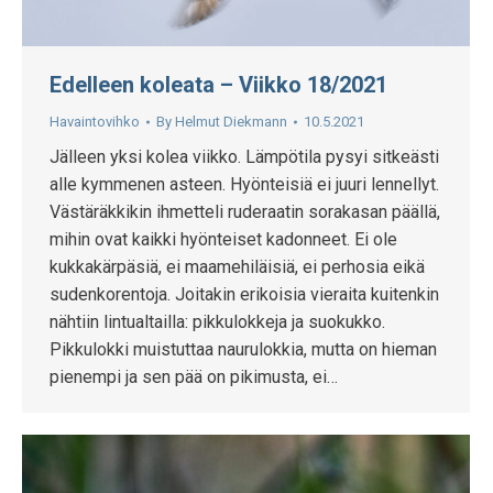
Edelleen koleata – Viikko 18/2021
Havaintovihko
By
Helmut Diekmann
10.5.2021
Jälleen yksi kolea viikko. Lämpötila pysyi sitkeästi
alle kymmenen asteen. Hyönteisiä ei juuri lennellyt.
Västäräkkikin ihmetteli ruderaatin sorakasan päällä,
mihin ovat kaikki hyönteiset kadonneet. Ei ole
kukkakärpäsiä, ei maamehiläisiä, ei perhosia eikä
sudenkorentoja. Joitakin erikoisia vieraita kuitenkin
nähtiin lintualtailla: pikkulokkeja ja suokukko.
Pikkulokki muistuttaa naurulokkia, mutta on hieman
pienempi ja sen pää on pikimusta, ei…