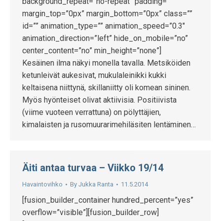
background_repeat=”no-repeat” padding=””
margin_top=”0px” margin_bottom=”0px” class=””
id=”” animation_type=”” animation_speed=”0.3″
animation_direction=”left” hide_on_mobile=”no”
center_content=”no” min_height=”none”]
Kesäinen ilma näkyi monella tavalla. Metsiköiden
ketunleivät aukesivat, mukulaleinikki kukki
keltaisena niittynä, skillaniitty oli komean sininen.
Myös hyönteiset olivat aktiivisia. Positiivista
(viime vuoteen verrattuna) on pölyttäjien,
kimalaisten ja rusomuurarimehiläsiten lentäminen…
Äiti antaa turvaa – Viikko 19/14
Havaintovihko
By
Jukka Ranta
11.5.2014
[fusion_builder_container hundred_percent=”yes”
overflow=”visible”][fusion_builder_row]