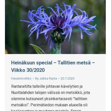
Heinäkuun special – Tallitien metsä –
Viikko 30/2020
Havaintovihko
By
Jukka Ranta
20.7.2020
Rantaraitilta talleille johtavan kävelytien ja
Nuottalahden talojen välissä on metsikkö, jota
olemme kutsuneet yksinkertaisesti ”tallitien
metsäksi”. Perimätiedon mukaan alueella oli