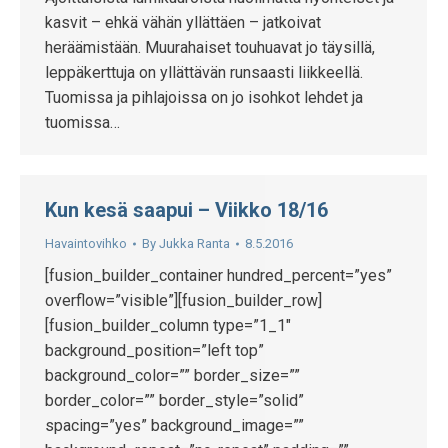
kasvit – ehkä vähän yllättäen – jatkoivat
heräämistään. Muurahaiset touhuavat jo täysillä,
leppäkerttuja on yllättävän runsaasti liikkeellä.
Tuomissa ja pihlajoissa on jo isohkot lehdet ja
tuomissa…
Kun kesä saapui – Viikko 18/16
Havaintovihko
By
Jukka Ranta
8.5.2016
[fusion_builder_container hundred_percent=”yes”
overflow=”visible”][fusion_builder_row]
[fusion_builder_column type=”1_1″
background_position=”left top”
background_color=”” border_size=””
border_color=”” border_style=”solid”
spacing=”yes” background_image=””