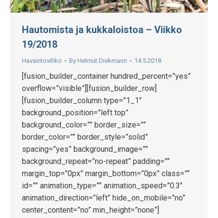
Hautomista ja kukkaloistoa – Viikko
19/2018
Havaintovihko
By
Helmut Diekmann
14.5.2018
[fusion_builder_container hundred_percent=”yes”
overflow=”visible”][fusion_builder_row]
[fusion_builder_column type=”1_1″
background_position=”left top”
background_color=”” border_size=””
border_color=”” border_style=”solid”
spacing=”yes” background_image=””
background_repeat=”no-repeat” padding=””
margin_top=”0px” margin_bottom=”0px” class=””
id=”” animation_type=”” animation_speed=”0.3″
animation_direction=”left” hide_on_mobile=”no”
center_content=”no” min_height=”none”]