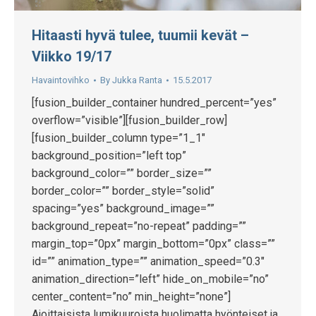
Hitaasti hyvä tulee, tuumii kevät –
Viikko 19/17
Havaintovihko
By
Jukka Ranta
15.5.2017
[fusion_builder_container hundred_percent=”yes”
overflow=”visible”][fusion_builder_row]
[fusion_builder_column type=”1_1″
background_position=”left top”
background_color=”” border_size=””
border_color=”” border_style=”solid”
spacing=”yes” background_image=””
background_repeat=”no-repeat” padding=””
margin_top=”0px” margin_bottom=”0px” class=””
id=”” animation_type=”” animation_speed=”0.3″
animation_direction=”left” hide_on_mobile=”no”
center_content=”no” min_height=”none”]
Ajoittaisista lumikuuroista huolimatta hyönteiset ja