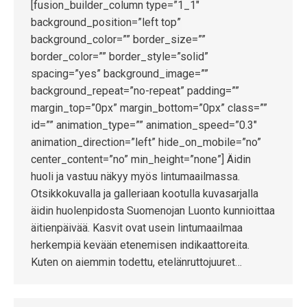
[fusion_builder_column type=”1_1″
background_position=”left top”
background_color=”” border_size=””
border_color=”” border_style=”solid”
spacing=”yes” background_image=””
background_repeat=”no-repeat” padding=””
margin_top=”0px” margin_bottom=”0px” class=””
id=”” animation_type=”” animation_speed=”0.3″
animation_direction=”left” hide_on_mobile=”no”
center_content=”no” min_height=”none”] Äidin
huoli ja vastuu näkyy myös lintumaailmassa.
Otsikkokuvalla ja galleriaan kootulla kuvasarjalla
äidin huolenpidosta Suomenojan Luonto kunnioittaa
äitienpäivää. Kasvit ovat usein lintumaailmaa
herkempiä kevään etenemisen indikaattoreita.
Kuten on aiemmin todettu, etelänruttojuuret…