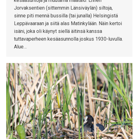
kesäasuntoja ja muutama maatalo. Ennen
Jorvaksentien (sittemmin Länsiväylän) siltoja,
sinne piti mennä bussilla (tai junalla) Helsingistä
Leppävaaraan ja siitä alas Matinkylään. Näin kertoi
isäni, joka oli käynyt siellä äitinsä kanssa
tuttavaperheen kesäasunnolla joskus 1930-luvulla.
Alue…