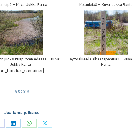
unleipä – Kuva: Jukka Ranta
Ketunleipä – Kuva: Jukka Rant
n juoksutusputken edessä – Kuva:
Täyttöalueella alkaa tapahtua? – Kuva
Jukka Ranta
Ranta
on_builder_container]
8.5.2016
Jaa tämä julkaisu
hare
Share
Share
Share