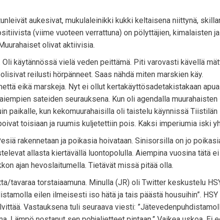
leivät aukesivat, mukulaleinikki kukki keltaisena niittynä, skillani
itiivista (viime vuoteen verrattuna) on pölyttäjien, kimalaisten ja
urahaiset olivat aktiivisia.
. Oli käytännössä vielä veden peittämä. Piti varovasti kävellä mät
olisivat reilusti hörpänneet. Saas nähdä miten marskien käy.
enettä eikä marskeja. Nyt ei ollut kertakäyttösadetakistakaan apua
i aiempien sateiden seurauksena. Kun oli agendalla muurahaisten
in paikalle, kun kekomuurahaisilla oli taistelu käynnissä Tiistilän l
vat toisiaan ja ruumis kuljetettiin pois. Kaksi imperiumia iski y
esiä rakennetaan ja poikasia hoivataan. Sinisorsilla on jo poikasia
elevat allasta kiertävällä luontopolulla. Aiempina vuosina tätä ei
kkon ajan hevoslaitumella. Tietävät missä pitää olla.
a/tavaraa torstaiaamuna. Minulla (JR) oli Twitter keskustelu HS
distamolla eilen ilmeisesti iso hätä ja tais päästä housuihin”. HSY
selvittää. Vastauksena tuli seuraava viesti: ”Jätevedenpuhdistamol
a. Lämpö nostanut sen pohjalietteet pintaan.” Vaikea uskoa. Ei 