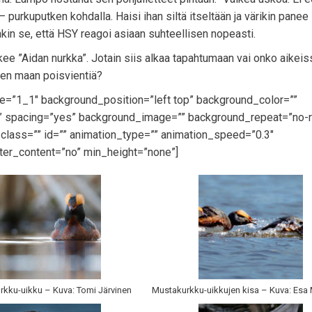
 purkuputken kohdalla. Haisi ihan siltä itseltään ja värikin panee
nkin se, että HSY reagoi asiaan suhteellisen nopeasti.
kee ”Aidan nurkka”. Jotain siis alkaa tapahtumaan vai onko aikeis
een maan poisvientiä?
pe=”1_1″ background_position=”left top” background_color=””
id” spacing=”yes” background_image=”” background_repeat=”no-
lass=”” id=”” animation_type=”” animation_speed=”0.3″
ter_content=”no” min_height=”none”]
kku-uikku – Kuva: Tomi Järvinen
Mustakurkku-uikkujen kisa – Kuva: Esa