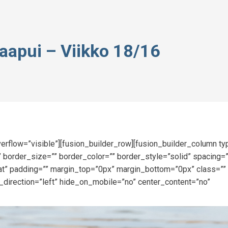
aapui – Viikko 18/16
erflow=”visible”][fusion_builder_row][fusion_builder_column t
 border_size=”” border_color=”” border_style=”solid” spacing=
” padding=”” margin_top=”0px” margin_bottom=”0px” class=”” 
_direction=”left” hide_on_mobile=”no” center_content=”no”