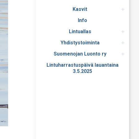
Kasvit
Info
Lintuallas
Yhdistystoiminta
Suomenojan Luonto ry
Lintuharrastuspäivä lauantaina
3.5.2025