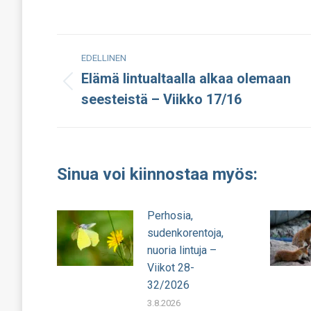
o
F
Post
EDELLINEN
navigation
Elämä lintualtaalla alkaa olemaan
Edellinen
seesteistä – Viikko 17/16
julkaisu:
Sinua voi kiinnostaa myös:
Perhosia,
sudenkorentoja,
nuoria lintuja –
Viikot 28-
32/2026
3.8.2026