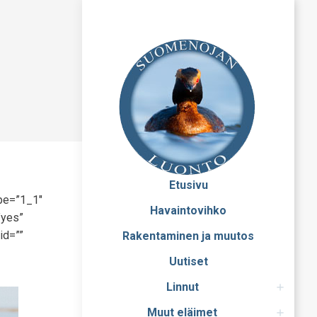
Etusivu
ype=”1_1″
Havaintovihko
”yes”
id=””
Rakentaminen ja muutos
Uutiset
Linnut
Muut eläimet