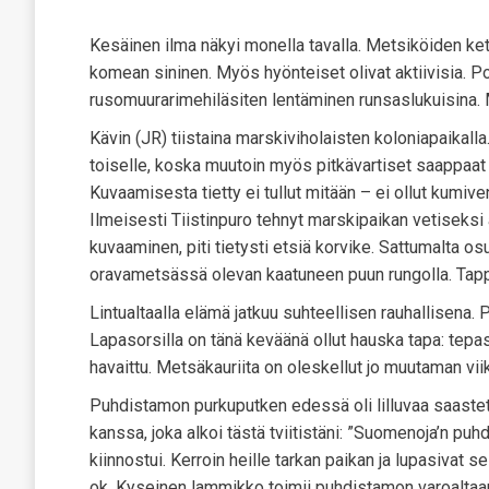
Kesäinen ilma näkyi monella tavalla. Metsiköiden ketun
komean sininen. Myös hyönteiset olivat aktiivisia. Pos
rusomuurarimehiläsiten lentäminen runsaslukuisina. Mu
Kävin (JR) tiistaina marskiviholaisten koloniapaikalla
toiselle, koska muutoin myös pitkävartiset saappaat 
Kuvaamisesta tietty ei tullut mitään – ei ollut kumiv
Ilmeisesti Tiistinpuro tehnyt marskipaikan vetiseks
kuvaaminen, piti tietysti etsiä korvike. Sattumalta osu
oravametsässä olevan kaatuneen puun rungolla. Tappoi
Lintualtaalla elämä jatkuu suhteellisen rauhallisena. P
Lapasorsilla on tänä keväänä ollut hauska tapa: tepast
havaittu. Metsäkauriita on oleskellut jo muutaman vii
Puhdistamon purkuputken edessä oli lilluvaa saastett
kanssa, joka alkoi tästä tviitistäni: ”Suomenoja’n puh
kiinnostui. Kerroin heille tarkan paikan ja lupasivat 
ok. Kyseinen lammikko toimii puhdistamon varoaltaan