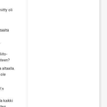
itty oli
täältä
.
iito-
hteen?
 altaalla.
 ole
Y:n
la kaikki
edes