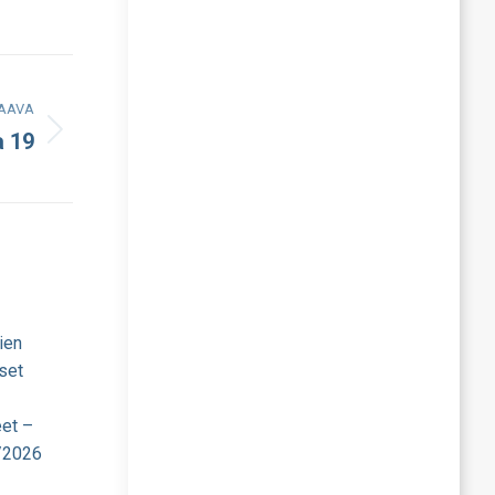
AAVA
a 19
ien
set
eet –
/2026