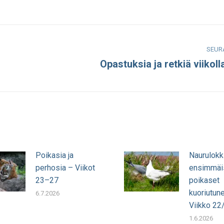
n
on
on
on
acebook
LinkedIn
WhatsApp
X
SEUR
Opastuksia ja retkiä viikoll
Seuraava
julkaisu:
Poikasia ja
Naurulokk
perhosia – Viikot
ensimmäi
23–27
poikaset
kuoriutun
6.7.2026
Viikko 22
1.6.2026