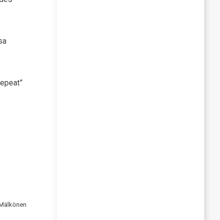
sa
repeat”
 Mälkönen