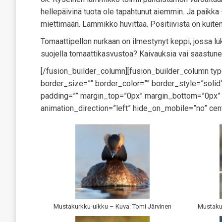
hellepäivinä tuota ole tapahtunut aiemmin. Ja paikka –
miettimään. Lammikko huvittaa. Positiivista on kuite
Tomaattipellon nurkaan on ilmestynyt keppi, jossa lu
suojella tomaattikasvustoa? Kaivauksia vai saastun
[/fusion_builder_column][fusion_builder_column ty
border_size=”” border_color=”” border_style=”sol
padding=”” margin_top=”0px” margin_bottom=”0px” c
animation_direction=”left” hide_on_mobile=”no” cen
Mustakurkku-uikku – Kuva: Tomi Järvinen
Mustakur