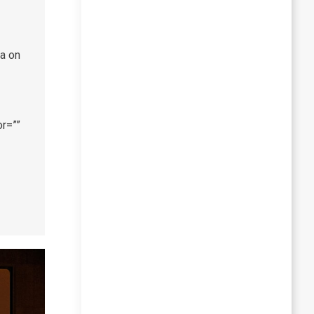
ja on
r=””