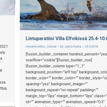
Lintuparatiisi Villa Elfvikissä 25.4-10.
.2021
Havaintovihko
,
Uutiset
By
Jukka Ranta
24.4.2018
tely
[fusion_builder_container hundred_percent=”yes
sa
overflow=”visible”][fusion_builder_row]
[fusion_builder_column type=”1_1″
at
background_position=”left top” background_colo
border_size=”” border_color=”” border_style=”s
issa
spacing=”yes” background_image=””
ttua,
background_repeat=”no-repeat” padding=””
margin_top=”0px” margin_bottom=”0px” class=”
id=”” animation_type=”” animation_speed=”0.3″