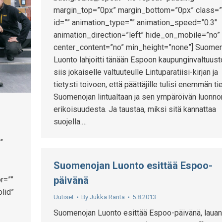
margin_top=”0px” margin_bottom=”0px” class=”
id=”” animation_type=”” animation_speed=”0.3″
animation_direction=”left” hide_on_mobile=”no”
center_content=”no” min_height=”none”] Suome
Luonto lahjoitti tänään Espoon kaupunginvaltuusto
siis jokaiselle valtuuteulle Lintuparatiisi-kirjan ja
tietysti toivoen, että päättäjille tulisi enemmän ti
Suomenojan lintualtaan ja sen ympäröivän luonno
erikoisuudesta. Ja taustaa, miksi sitä kannattaa
suojella.…
”
Suomenojan Luonto esittää Espoo-
päivänä
r=””
lid”
Uutiset
By
Jukka Ranta
5.8.2013
Suomenojan Luonto esittää Espoo-päivänä, lauan