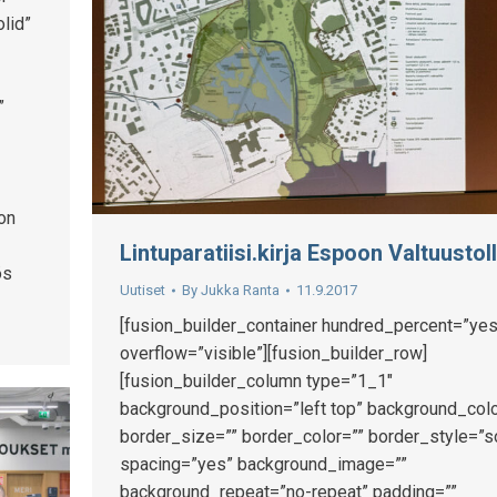
lid”
”
 on
Lintuparatiisi.kirja Espoon Valtuustol
ös
Uutiset
By
Jukka Ranta
11.9.2017
[fusion_builder_container hundred_percent=”yes
overflow=”visible”][fusion_builder_row]
[fusion_builder_column type=”1_1″
background_position=”left top” background_colo
border_size=”” border_color=”” border_style=”s
spacing=”yes” background_image=””
background_repeat=”no-repeat” padding=””