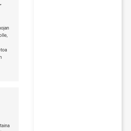
”
nojan
lle,
etoa
n
taina