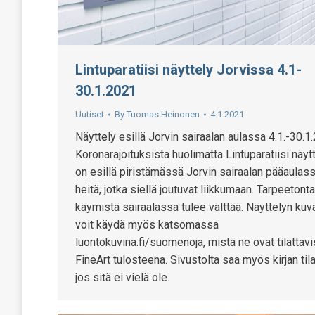
Lintuparatiisi näyttely Jorvissa 4.1-
30.1.2021
Uutiset
By
Tuomas Heinonen
4.1.2021
Näyttely esillä Jorvin sairaalan aulassa 4.1.-30.1
Koronarajoituksista huolimatta Lintuparatiisi näyt
on esillä piristämässä Jorvin sairaalan pääaulas
heitä, jotka siellä joutuvat liikkumaan. Tarpeetonta
käymistä sairaalassa tulee välttää. Näyttelyn kuv
voit käydä myös katsomassa
luontokuvina.fi/suomenoja, mistä ne ovat tilattav
FineArt tulosteena. Sivustolta saa myös kirjan tila
jos sitä ei vielä ole.