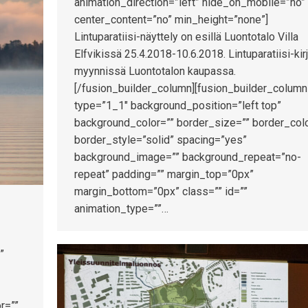
animation_direction=”left” hide_on_mobile=”no”
center_content=”no” min_height=”none”]
Lintuparatiisi-näyttely on esillä Luontotalo Villa
Elfvikissä 25.4.2018-10.6.2018. Lintuparatiisi-kir
myynnissä Luontotalon kaupassa.
[/fusion_builder_column][fusion_builder_column
type=”1_1″ background_position=”left top”
background_color=”” border_size=”” border_colo
border_style=”solid” spacing=”yes”
background_image=”” background_repeat=”no-
repeat” padding=”” margin_top=”0px”
margin_bottom=”0px” class=”” id=””
animation_type=””…
”
r=””