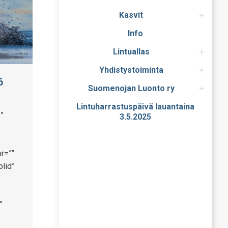
Kasvit
Info
Lintuallas
Yhdistystoiminta
6
Suomenojan Luonto ry
Lintuharrastuspäivä lauantaina
”
3.5.2025
r=””
olid”
”