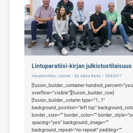
Lintuparatiisi-kirjan julkistustilaisuus
Havaintovihko
,
Uutiset
By
Jukka Ranta
28.8.2017
[fusion_builder_container hundred_percent=”yes
overflow=”visible”][fusion_builder_row]
[fusion_builder_column type=”1_1″
background_position=”left top” background_colo
border_size=”” border_color=”” border_style=”so
spacing=”yes” background_image=””
background_repeat=”no-repeat” padding=””