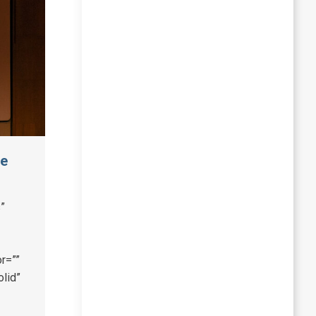
le
”
r=””
olid”