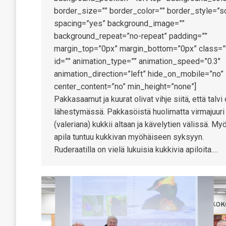
border_size=”” border_color=”” border_style=”so
spacing=”yes” background_image=””
background_repeat=”no-repeat” padding=””
margin_top=”0px” margin_bottom=”0px” class=”
id=”” animation_type=”” animation_speed=”0.3″
animation_direction=”left” hide_on_mobile=”no”
center_content=”no” min_height=”none”]
Pakkasaamut ja kuurat olivat vihje siitä, että talvi
lähestymässä. Pakkasöistä huolimatta virmajuuri
(valeriana) kukkii altaan ja kävelytien välissä. My
apila tuntuu kukkivan myöhäiseen syksyyn.
Ruderaatilla on vielä lukuisia kukkivia apiloita.…