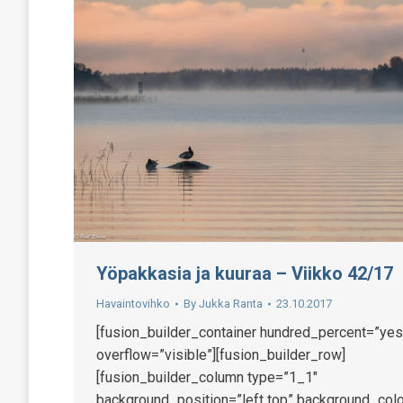
Yöpakkasia ja kuuraa – Viikko 42/17
Havaintovihko
By
Jukka Ranta
23.10.2017
[fusion_builder_container hundred_percent=”yes
overflow=”visible”][fusion_builder_row]
[fusion_builder_column type=”1_1″
background_position=”left top” background_colo