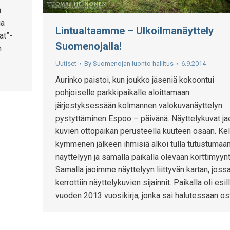
n
ja
Lintualtaamme – Ulkoilmanäyttely
at”-
Suomenojalla!
n
Uutiset
By
Suomenojan luonto hallitus
6.9.2014
Aurinko paistoi, kun joukko jäseniä kokoontui
pohjoiselle parkkipaikalle aloittamaan
järjestyksessään kolmannen valokuvanäyttelyn
pystyttäminen Espoo – päivänä. Näyttelykuvat jae
kuvien ottopaikan perusteella kuuteen osaan. Kel
kymmenen jälkeen ihmisiä alkoi tulla tutustumaa
näyttelyyn ja samalla paikalla olevaan korttimyynti
Samalla jaoimme näyttelyyn liittyvän kartan, joss
kerrottiin näyttelykuvien sijainnit. Paikalla oli esil
vuoden 2013 vuosikirja, jonka sai halutessaan o