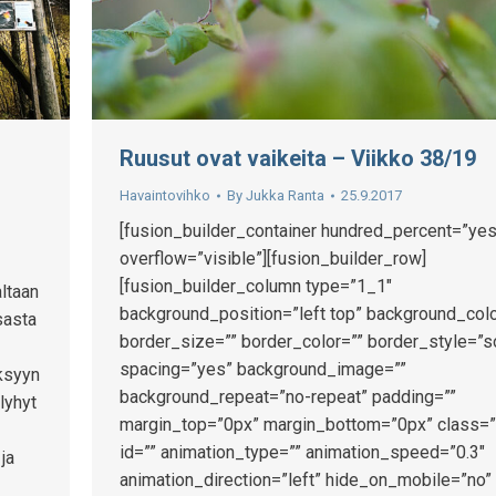
Ruusut ovat vaikeita – Viikko 38/19
Havaintovihko
By
Jukka Ranta
25.9.2017
[fusion_builder_container hundred_percent=”yes
overflow=”visible”][fusion_builder_row]
[fusion_builder_column type=”1_1″
ltaan
background_position=”left top” background_colo
sasta
border_size=”” border_color=”” border_style=”s
spacing=”yes” background_image=””
yksyyn
background_repeat=”no-repeat” padding=””
lyhyt
margin_top=”0px” margin_bottom=”0px” class=”
id=”” animation_type=”” animation_speed=”0.3″
ja
animation_direction=”left” hide_on_mobile=”no”