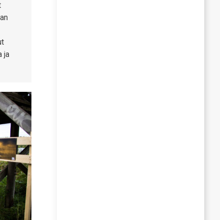
t
lan
ut
 ja