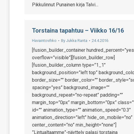
Pikkulinnut Punainen kirja Talvi…
Torstaina tapahtuu – Viikko 16/16
Havaintovihko
By
Jukka Ranta
24.4.2016
[fusion_builder_container hundred_percent=”yes
overflow=”visible”][fusion_builder_row]
[fusion_builder_column type=”1_1″
background_position=”left top” background_colo
border_size=”” border_color=”” border_style=”so
spacing=”yes” background_image=””
background_repeat=”no-repeat” padding=””
margin_top=”0px” margin_bottom=”0px” class=”
id=”” animation_type=”” animation_speed=”0.3″
animation_direction=”left” hide_on_mobile=”no”
center_content=”no” min_height=”none”]
”Lintualtaamme”-näyttely palasi torstaina