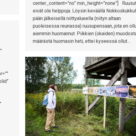
center_content=”no” min_height=”none”] Ruusu
eivät ole helppoja. Löysin keväällä Nokkoskukku
pään jälkeisellä niittyalueella (niityn altaan
puoleisessa reunassa) ruusupensaan, jota en oll
aiemmin huomannut. Piikkien (okaiden) muodosta
määrästä huomasin heti, ettei kyseessä ollut…
”
r=””
lid”
”