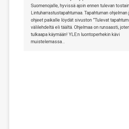
Suomenojalle, hyvissä ajoin ennen tulevan tostai
Lintuharrastustapahtumaa. Tapahtuman ohjelman 
ohjeet paikalle löydät sivuston ”Tulevat tapahtum
välilehdeltä eli täältä. Ohjelmaa on runsaasti, jote
tulkaapa käymään! YLE:n luontoperhekin kävi
muistelemassa…