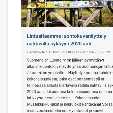
Lintualtaamme luontokuvanäyttely
nähtävillä syksyyn 2020 asti
Havaintovihko
,
Uutiset
By
Tuomas Heinonen
3.5.2020
Suomenojan Luonto ry on jälleen pystyttänyt
ulkoilmaluontokuvanäyttelynsä Suomenojan lintua
/ kosteikon ympärille. Näyttely koostuu kahdek
kokonaisuudesta, jotka ovat seitsemässä eri
telineessä allasta kiertävällä reitillä nähtävillä s
2020 asti. Jokaisessa kokonaisuudessa on oma 
info kyseisestä aiheesta. Kokonaisuudet:
Mustakurkku-uikut ja naurulokit Rantakanat Sorsa 
muut vesilinnut Eläimet Hyönteiset ja kasvit