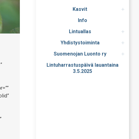
Kasvit
Info
Lintuallas
Yhdistystoiminta
Suomenojan Luonto ry
”
Lintuharrastuspäivä lauantaina
3.5.2025
r=””
olid”
”