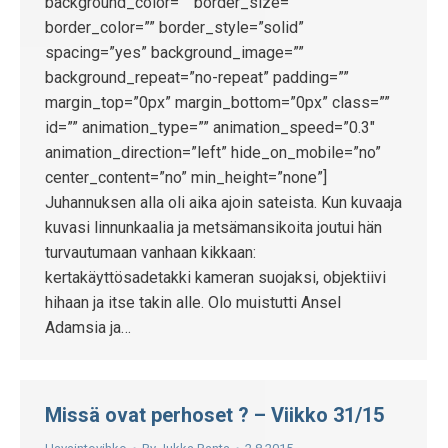
background_color=”” border_size=””
border_color=”” border_style=”solid”
spacing=”yes” background_image=””
background_repeat=”no-repeat” padding=””
margin_top=”0px” margin_bottom=”0px” class=””
id=”” animation_type=”” animation_speed=”0.3″
animation_direction=”left” hide_on_mobile=”no”
center_content=”no” min_height=”none”]
Juhannuksen alla oli aika ajoin sateista. Kun kuvaaja
kuvasi linnunkaalia ja metsämansikoita joutui hän
turvautumaan vanhaan kikkaan:
kertakäyttösadetakki kameran suojaksi, objektiivi
hihaan ja itse takin alle. Olo muistutti Ansel
Adamsia ja…
Missä ovat perhoset ? – Viikko 31/15