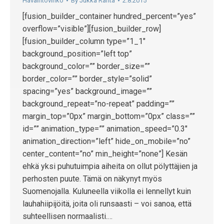
Havaintovihko
By
Jukka Ranta
2.8.2015
[fusion_builder_container hundred_percent=”yes”
overflow=”visible”][fusion_builder_row]
[fusion_builder_column type=”1_1″
background_position=”left top”
background_color=”” border_size=””
border_color=”” border_style=”solid”
spacing=”yes” background_image=””
background_repeat=”no-repeat” padding=””
margin_top=”0px” margin_bottom=”0px” class=””
id=”” animation_type=”” animation_speed=”0.3″
animation_direction=”left” hide_on_mobile=”no”
center_content=”no” min_height=”none”] Kesän
ehkä yksi puhutuimpia aiheita on ollut pölyttäjien ja
perhosten puute. Tämä on näkynyt myös
Suomenojalla. Kuluneella viikolla ei lennellyt kuin
lauhahiipijöitä, joita oli runsaasti – voi sanoa, että
suhteellisen normaalisti.…