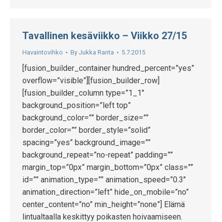
Tavallinen kesäviikko – Viikko 27/15
Havaintovihko
By
Jukka Ranta
5.7.2015
[fusion_builder_container hundred_percent=”yes”
overflow=”visible”][fusion_builder_row]
[fusion_builder_column type=”1_1″
background_position=”left top”
background_color=”” border_size=””
border_color=”” border_style=”solid”
spacing=”yes” background_image=””
background_repeat=”no-repeat” padding=””
margin_top=”0px” margin_bottom=”0px” class=””
id=”” animation_type=”” animation_speed=”0.3″
animation_direction=”left” hide_on_mobile=”no”
center_content=”no” min_height=”none”] Elämä
lintualtaalla keskittyy poikasten hoivaamiseen.