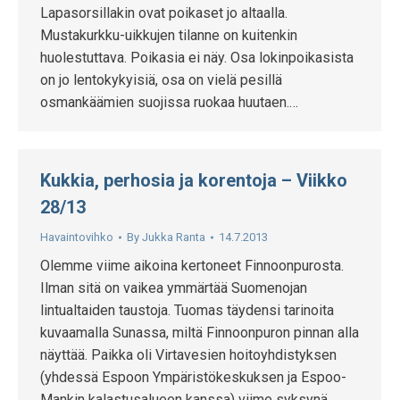
Lapasorsillakin ovat poikaset jo altaalla.
Mustakurkku-uikkujen tilanne on kuitenkin
huolestuttava. Poikasia ei näy. Osa lokinpoikasista
on jo lentokykyisiä, osa on vielä pesillä
osmankäämien suojissa ruokaa huutaen.…
Kukkia, perhosia ja korentoja – Viikko
28/13
Havaintovihko
By
Jukka Ranta
14.7.2013
Olemme viime aikoina kertoneet Finnoonpurosta.
Ilman sitä on vaikea ymmärtää Suomenojan
lintualtaiden taustoja. Tuomas täydensi tarinoita
kuvaamalla Sunassa, miltä Finnoonpuron pinnan alla
näyttää. Paikka oli Virtavesien hoitoyhdistyksen
(yhdessä Espoon Ympäristökeskuksen ja Espoo-
Mankin kalastusalueen kanssa) viime syksynä