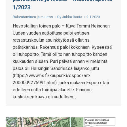
1/2023
Rakentaminen ja muutos
By
Jukka Ranta
2.1.2023
Hevostallien toinen palo – Kuva Tommi Heinonen
Uuden vuoden aattoiltana paloi entisen
ratsastuskoulun asuinkäytössä ollut ns.
päärakennus. Rakennus paloi kokonaan. Kyseessä
oli tuhopoltto. Tämä oli toinen tuhopoltto kahden
kuukauden sisään. Pari päivää ennen viimeisintä
paloa oli Helsingin Sanomissa laajahko juttu
(https://www.hs.fi/kaupunki/espoo/art-
2000009275991.html), jonka mukaan Espoo etsii
edelleen uutta toimijaa alueelle. Finnoon
keskuksen kaava oli uudelleen…