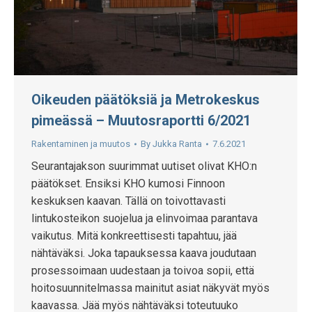
Oikeuden päätöksiä ja Metrokeskus
pimeässä – Muutosraportti 6/2021
Rakentaminen ja muutos
By
Jukka Ranta
7.6.2021
Seurantajakson suurimmat uutiset olivat KHO:n
päätökset. Ensiksi KHO kumosi Finnoon
keskuksen kaavan. Tällä on toivottavasti
lintukosteikon suojelua ja elinvoimaa parantava
vaikutus. Mitä konkreettisesti tapahtuu, jää
nähtäväksi. Joka tapauksessa kaava joudutaan
prosessoimaan uudestaan ja toivoa sopii, että
hoitosuunnitelmassa mainitut asiat näkyvät myös
kaavassa. Jää myös nähtäväksi toteutuuko