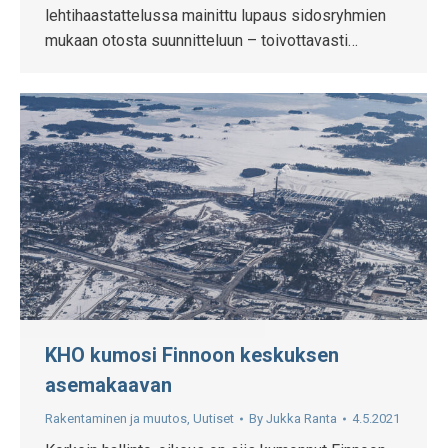
lehtihaastattelussa mainittu lupaus sidosryhmien
mukaan otosta suunnitteluun – toivottavasti…
KHO kumosi Finnoon keskuksen
asemakaavan
Rakentaminen ja muutos
,
Uutiset
By
Jukka Ranta
4.5.2021