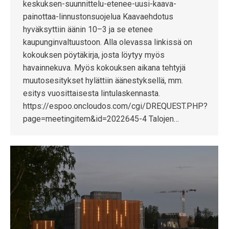
keskuksen-suunnittelu-etenee-uusi-kaava-
painottaa-linnustonsuojelua Kaavaehdotus
hyväksyttiin äänin 10–3 ja se etenee
kaupunginvaltuustoon. Alla olevassa linkissä on
kokouksen pöytäkirja, josta löytyy myös
havainnekuva. Myös kokouksen aikana tehtyjä
muutosesitykset hylättiin äänestyksellä, mm.
esitys vuosittaisesta lintulaskennasta.
https://espoo.oncloudos.com/cgi/DREQUEST.PHP?
page=meetingitem&id=2022645-4 Talojen…