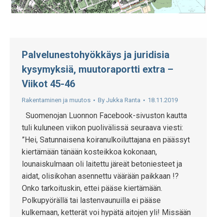
Palvelunestohyökkäys ja juridisia
kysymyksiä, muutoraportti extra –
Viikot 45-46
Rakentaminen ja muutos
By
Jukka Ranta
18.11.2019
Suomenojan Luonnon Facebook-sivuston kautta
tuli kuluneen viikon puolivälissä seuraava viesti:
”Hei, Satunnaisena koiranulkoiluttajana en päässyt
kiertämään tänään kosteikkoa kokonaan,
lounaiskulmaan oli laitettu järeät betoniesteet ja
aidat, olisikohan asennettu väärään paikkaan !?
Onko tarkoituskin, ettei pääse kiertämään.
Polkupyörällä tai lastenvaunuilla ei pääse
kulkemaan, ketterät voi hypätä aitojen yli! Missään