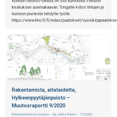
Korkein hallinto-oikeus on siis kumonnut Finnoon
keskuksen asemakaavan. Tringalle kiitos lintujen ja
luonnon puolesta tehdylle työlle.
https://www.kho.fi/fi/index/paatokset/vuosikirjapaatok
Rakentamista, aitataidetta,
Hylkeenpyytäjänpuisto –
Muutosraportti 9/2020
Rakentaminen ja muutos
By
Jukka Ranta
7.9.2020