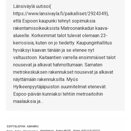
Länsiväylä uutisoi(
https://www.lansivayla.fi/paikalliset/2924349),
että Espoon kaupunki tehnyt sopimuksia
rakentamisoikeuksista Matroonankadun kaava-
alueelle. Korkeimmat talot tulevat olemaan 23-
kerrosisia, kuten on jo tiedetty. Kaupunginhallitus
hyväksyi kaavan tänään ja se etenee nyt
valtuustoon. Kaitaantien varrella ensimmäiset talot
nousevat ja alkavat hahmottumaan. Samaten
metrokeskuksen rakennukset nousevat ja alkavat
näyttämään rakennuksilta. Myös
Hylkeenpyytäjäpuiston suunnitelmat etenevät.
Espoo-päivän kunniaksi tehtiin metroaitoihin
maalauksia ja…