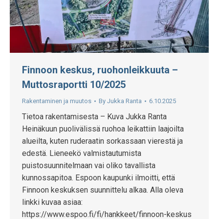
Finnoon keskus, ruohonleikkuuta –
Muttosraportti 10/2025
Rakentaminen ja muutos
By
Jukka Ranta
6.10.2025
Tietoa rakentamisesta – Kuva Jukka Ranta
Heinäkuun puolivälissä ruohoa leikattiin laajoilta
alueilta, kuten ruderaatin sorkassaan vierestä ja
edestä. Lieneekö valmistautumista
puistosuunnitelmaan vai oliko tavallista
kunnossapitoa. Espoon kaupunki ilmoitti, että
Finnoon keskuksen suunnittelu alkaa. Alla oleva
linkki kuvaa asiaa:
https://www.espoo.fi/fi/hankkeet/finnoon-keskus