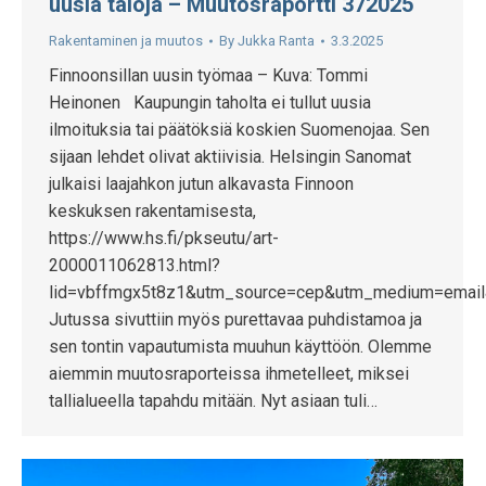
uusia taloja – Muutosraportti 372025
Rakentaminen ja muutos
By
Jukka Ranta
3.3.2025
Finnoonsillan uusin työmaa – Kuva: Tommi
Heinonen Kaupungin taholta ei tullut uusia
ilmoituksia tai päätöksiä koskien Suomenojaa. Sen
sijaan lehdet olivat aktiivisia. Helsingin Sanomat
julkaisi laajahkon jutun alkavasta Finnoon
keskuksen rakentamisesta,
https://www.hs.fi/pkseutu/art-
2000011062813.html?
lid=vbffmgx5t8z1&utm_source=cep&utm_medium=emai
Jutussa sivuttiin myös purettavaa puhdistamoa ja
sen tontin vapautumista muuhun käyttöön. Olemme
aiemmin muutosraporteissa ihmetelleet, miksei
tallialueella tapahdu mitään. Nyt asiaan tuli…