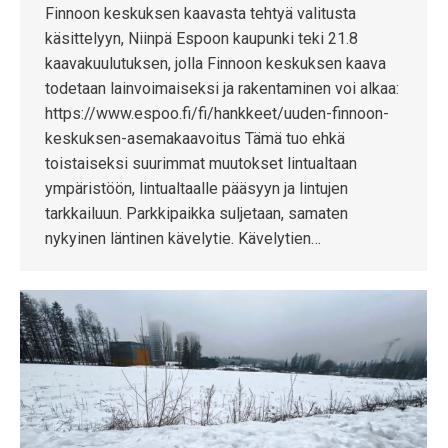
Finnoon keskuksen kaavasta tehtyä valitusta
käsittelyyn, Niinpä Espoon kaupunki teki 21.8
kaavakuulutuksen, jolla Finnoon keskuksen kaava
todetaan lainvoimaiseksi ja rakentaminen voi alkaa:
https://www.espoo.fi/fi/hankkeet/uuden-finnoon-
keskuksen-asemakaavoitus Tämä tuo ehkä
toistaiseksi suurimmat muutokset lintualtaan
ympäristöön, lintualtaalle pääsyyn ja lintujen
tarkkailuun. Parkkipaikka suljetaan, samaten
nykyinen läntinen kävelytie. Kävelytien…