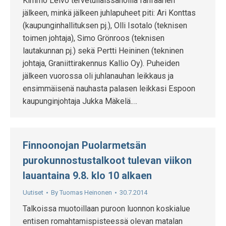
Kimmo Leivo tervetuliaissanoilla fanfaarien
jälkeen, minkä jälkeen juhlapuheet piti: Ari Konttas
(kaupunginhallituksen pj.), Olli Isotalo (teknisen
toimen johtaja), Simo Grönroos (teknisen
lautakunnan pj.) sekä Pertti Heininen (tekninen
johtaja, Graniittirakennus Kallio Oy). Puheiden
jälkeen vuorossa oli juhlanauhan leikkaus ja
ensimmäisenä nauhasta palasen leikkasi Espoon
kaupunginjohtaja Jukka Mäkelä.…
Finnoonojan Puolarmetsän
purokunnostustalkoot tulevan viikon
lauantaina 9.8. klo 10 alkaen
Uutiset
By
Tuomas Heinonen
30.7.2014
Talkoissa muotoillaan puroon luonnon koskialue
entisen romahtamispisteessä olevan matalan