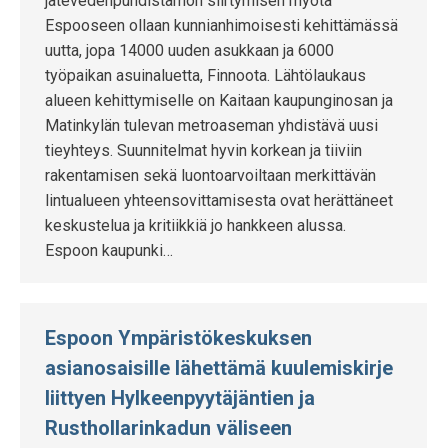
jätevedenpuhdistamon siirtymisen myötä
Espooseen ollaan kunnianhimoisesti kehittämässä
uutta, jopa 14000 uuden asukkaan ja 6000
työpaikan asuinaluetta, Finnoota. Lähtölaukaus
alueen kehittymiselle on Kaitaan kaupunginosan ja
Matinkylän tulevan metroaseman yhdistävä uusi
tieyhteys. Suunnitelmat hyvin korkean ja tiiviin
rakentamisen sekä luontoarvoiltaan merkittävän
lintualueen yhteensovittamisesta ovat herättäneet
keskustelua ja kritiikkiä jo hankkeen alussa.
Espoon kaupunki…
Espoon Ympäristökeskuksen
asianosaisille lähettämä kuulemiskirje
liittyen Hylkeenpyytäjäntien ja
Rusthollarinkadun väliseen