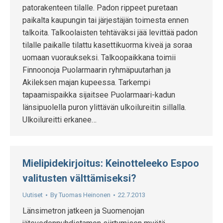
patorakenteen tilalle. Padon rippeet puretaan
paikalta kaupungin tai järjestäjän toimesta ennen
talkoita. Talkoolaisten tehtäväksi jää levittää padon
tilalle paikalle tilattu kasettikuorma kiveä ja soraa
uomaan vuoraukseksi. Talkoopaikkana toimii
Finnoonoja Puolarmaarin ryhmäpuutarhan ja
Akileksen majan kupeessa. Tarkempi
tapaamispaikka sijaitsee Puolarmaari-kadun
länsipuolella puron ylittävän ulkoilureitin sillalla.
Ulkoilureitti erkanee…
Mielipidekirjoitus: Keinotteleeko Espoo
valitusten välttämiseksi?
Uutiset
By
Tuomas Heinonen
22.7.2013
Länsimetron jatkeen ja Suomenojan