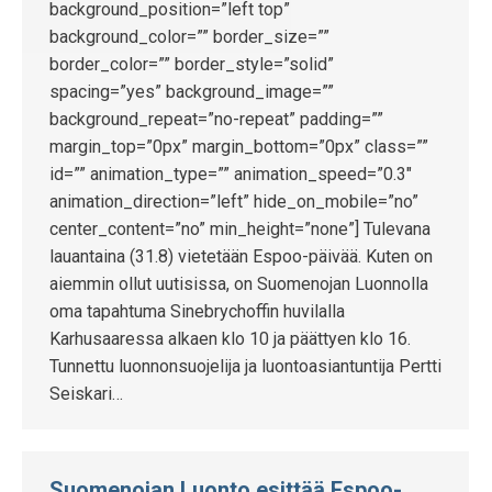
background_position=”left top”
background_color=”” border_size=””
border_color=”” border_style=”solid”
spacing=”yes” background_image=””
background_repeat=”no-repeat” padding=””
margin_top=”0px” margin_bottom=”0px” class=””
id=”” animation_type=”” animation_speed=”0.3″
animation_direction=”left” hide_on_mobile=”no”
center_content=”no” min_height=”none”] Tulevana
lauantaina (31.8) vietetään Espoo-päivää. Kuten on
aiemmin ollut uutisissa, on Suomenojan Luonnolla
oma tapahtuma Sinebrychoffin huvilalla
Karhusaaressa alkaen klo 10 ja päättyen klo 16.
Tunnettu luonnonsuojelija ja luontoasiantuntija Pertti
Seiskari…
Suomenojan Luonto esittää Espoo-