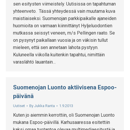
sen esitysten viimeistely. Uutisissa on tapahtuman
yhteenveto. Tässä yhteydessä vain muutama kuva
maistiaiseksi. Suomenojan parkkipaikalle ajaneiden
huomioita on varmaan kiinnittänyt Hyljeluodontien
mutkassa seissyt veneen, m/s Pellingen raato. Se
on pysynyt paikallaan vuosia ja on väkisin tullut
mieleen, että sen annetaan lahota pystyyn.
Kuluneella viikolla kuitenkin tapahtui, nimittäin
varaslähtö lauantain…
Suomenojan Luonto aktiivisena Espoo-
päivänä
Uutiset
By
Jukka Ranta
1.9.2013
Kuten jo aiemmin kerrottiin, oli Suomenojan Luonto
mukana Espoo-päivillä. Karhusaaressa esitettiin
kaksi omaa tuotantoa olevaa multimediaesitystä ja