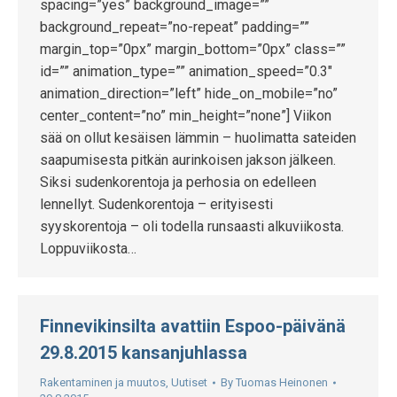
spacing=”yes” background_image=””
background_repeat=”no-repeat” padding=””
margin_top=”0px” margin_bottom=”0px” class=””
id=”” animation_type=”” animation_speed=”0.3″
animation_direction=”left” hide_on_mobile=”no”
center_content=”no” min_height=”none”] Viikon
sää on ollut kesäisen lämmin – huolimatta sateiden
saapumisesta pitkän aurinkoisen jakson jälkeen.
Siksi sudenkorentoja ja perhosia on edelleen
lennellyt. Sudenkorentoja – erityisesti
syyskorentoja – oli todella runsaasti alkuviikosta.
Loppuviikosta…
Finnevikinsilta avattiin Espoo-päivänä
29.8.2015 kansanjuhlassa
Rakentaminen ja muutos
,
Uutiset
By
Tuomas Heinonen