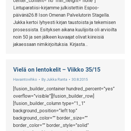
center_content=”no” min_height=”none”]
Lintuparatiisi-kirjamme julkistettiin Espoo-
päivänä26.8 Ison Omenan Palvelutorin Stagella.
Jukka kertoi lyhyesti kirjan taustoista ja tekemisen
prosessista. Esityksen aikana kuulijoita oli arvioilta
noin 50 ja sen jälkeen kuvaajat olivat kiireisiä
jakaessaan nimikirjoituksia. Kirjasta…
Vielä on lentokelit – Viikko 35/15
Havaintovihko
By
Jukka Ranta
30.8.2015
[fusion_builder_container hundred_percent=”yes”
overflow=”visible”][fusion_builder_row]
[fusion_builder_column type=”1_1″
background_position=”left top”
background_color=”” border_size=””
border_color=”” border_style=”solid”