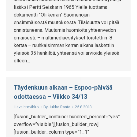
lisäksi Pertti Seiskarin 1965 Ylelle tuottama
dokumentti ”Oli kerran” Suomenojan
ensimmäisestä muutoksesta. Tilaisuutta voi pitää
onnistuneena. Muutamia huomioita yhteenvedon
omaisesti: – multimediaesitykset toistettiin 8
kertaa – ruuhkaisimman kerran aikana laskettiin
yleisöä 35 henkilöä, yhteensä voi arvioida yleisöä
olleen…
Täydenkuun aikaan – Espoo-päivää
odottaessa – Viikko 34/13
Havaintovihko
By
Jukka Ranta
25.8.2013
[fusion_builder_container hundred_percent=”yes”
overflow=”visible”][fusion_builder_row]
[fusion_builder_column type=”1_1″