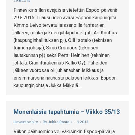
29.8.2015
Finnevikinsillan avajaisia vietettiin Espoo-päivänä
29.8.2015. Tilausuuden avasi Espoon kaupungilta
Kimmo Leivo tervetuliaissanoilla fanfaarien
jälkeen, minkä jälkeen juhlapuheet piti: Ari Konttas
(kaupunginhallituksen pj.), Olli Isotalo (teknisen
toimen johtaja), Simo Grönroos (teknisen
lautakunnan pj.) sekä Pertti Heininen (tekninen
johtaja, Graniittirakennus Kallio Oy). Puheiden
jälkeen vuorossa oli juhlanauhan leikkaus ja
ensimmäisenä nauhasta palasen leikkasi Espoon
kaupunginjohtaja Jukka Mäkelä.…
Monenlaisia tapahtumia – Viikko 35/13
Havaintovihko
By
Jukka Ranta
1.9.2013
Viikon päähuomion vei väkisinkin Espoo-päivä ja