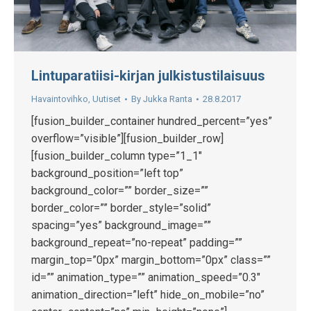
Lintuparatiisi-kirjan julkistustilaisuus
Havaintovihko
,
Uutiset
By
Jukka Ranta
28.8.2017
[fusion_builder_container hundred_percent=”yes”
overflow=”visible”][fusion_builder_row]
[fusion_builder_column type=”1_1″
background_position=”left top”
background_color=”” border_size=””
border_color=”” border_style=”solid”
spacing=”yes” background_image=””
background_repeat=”no-repeat” padding=””
margin_top=”0px” margin_bottom=”0px” class=””
id=”” animation_type=”” animation_speed=”0.3″
animation_direction=”left” hide_on_mobile=”no”