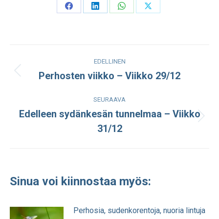
Share
Share
Share
Share
on
on
on
on
Facebook
LinkedIn
WhatsApp
X
Post
EDELLINEN
navigation
Perhosten viikko – Viikko 29/12
Edellinen
julkaisu:
SEURAAVA
Edelleen sydänkesän tunnelmaa – Viikko
Seuraava
31/12
julkaisu:
Sinua voi kiinnostaa myös:
Perhosia, sudenkorentoja, nuoria lintuja