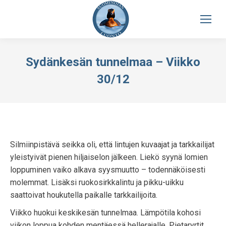
Sydänkesän tunnelmaa – Viikko
30/12
Silmiinpistävä seikka oli, että lintujen kuvaajat ja tarkkailijat
yleistyivät pienen hiljaiselon jälkeen. Liekö syynä lomien
loppuminen vaiko alkava syysmuutto – todennäköisesti
molemmat. Lisäksi ruokosirkkalintu ja pikku-uikku
saattoivat houkutella paikalle tarkkailijoita.
Viikko huokui keskikesän tunnelmaa. Lämpötila kohosi
viikon loppua kohden mentäessä hellerajalle. Pietaryrtit,