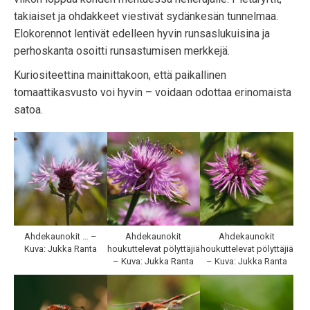
takiaiset ja ohdakkeet viestivät sydänkesän tunnelmaa.
Elokorennot lentivät edelleen hyvin runsaslukuisina ja
perhoskanta osoitti runsastumisen merkkejä.
Kuriositeettina mainittakoon, että paikallinen
tomaattikasvusto voi hyvin – voidaan odottaa erinomaista
satoa.
Ahdekaunokit … –
Ahdekaunokit
Ahdekaunokit
Kuva: Jukka Ranta
houkuttelevat pölyttäjiä
houkuttelevat pölyttäjiä
– Kuva: Jukka Ranta
– Kuva: Jukka Ranta