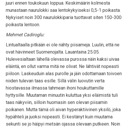
juuri ennen toukokuun loppua. Keskimäärin kolmesta
munastaan naurulokki saa lentokykyiseksi 0,5-1 poikasta.
Nykyiset noin 300 naurulokkiparia tuottavat siten 150-300
poikasta lentoon.
Mehmet Cadiroglu:
Lintualtaalla pitkään ei ole nähty piisameja. Luulin, että ne
ovat hävinneet Suomenojalta. Lauantaina 25.05.
Hulevesialtaan lähellä olevassa purossa näin kaksi uivaa
eläintä, en ollut varma mitä ne olivat. Ne lähtivät nopeasti
piiloon. Laskeuduin alas purolle ja jäin odottamaan toivoen
niiden tulevan taas esille. Sillä välin luovutin verta
hiostavassa ilmassa tahmean ihoni houkuttamille
hyttysille. Muutaman minuutin kuluttua yksi eläimistä tuli
taas näkyviin, silloin huomasin sen olevan piisamin
poikanen. Mutta tämä oli aivan hyperaktiivinen yksilö, joka
hypähteli ja juoksi nopeasti. Ei kestänyt kuin muutama
sekunti se jo häipyi metsän ojassa olevaan putkeen. Noin