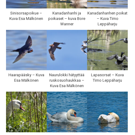
Sinisorsapoikue –
Kanadanhanhi ja
Kanadanhanhen poikat
Kuva Esa Mälkönen
poikaset – kuva Bore
– Kuva Timo
Wanner
Leppäharju
Haarapääsky – Kuva
Naurulokki hätyyttää
Lapasorsat – Kuva
Esa Mälkönen
ruskosuohaukkaa –
Timo Leppäharju
Kuva Esa Mälkönen