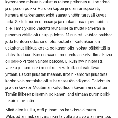
kymmenen minuutin kuluttua toinen poikanen tuli pesästä
ja ui puron poikki. Puro on kapea ja eläin ui nopeasti,
kamera ei tarkentanut enkä saanut yhtään terävää kuvaa
siitä. Se tuli puron reunaan ja jäi ruokailemaan pensaiden
alle. Tämä yksilö vaikutti rauhalliselta mutta kameran ja
piisamin välillä oli risuja ja lehtiä. Minun piti vaihtaa paikkaa
jotta kohteen edessä ei olisi esteitä. Kuitenkaan en
uskaltanut liikkua koska poikanen olisi voinut säikähtää ja
lähteä karkuun. Kun en saanut muutenkaan kelvollisia kuvia
oli pakko yrittää vaihtaa paikkaa. Liikuin hyvin hitaasti,
vaikka piisami näki minut se ei vaikuttanut välittävän
yhtään. Laskin jalustan maahan, irrotin kameran jalustalta
koska vain matalalta oli suht esteetön näkymä. Polvistuin
ja aloin kuvata. Muutaman kelvollisen kuvan sain otettua.
Tämän jälkeen piisamin poikanen lähti uimaan puron poikki
takaisin pesään.
Minä olen luullut, että piisami on kasvisyöjä mutta
Wikipedian mukaan varsinkin talvella se syö eläinravintoa,