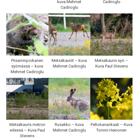
kuva Mehmet
Cadiroglu
Cadiroglu
Piisaminpoikanen
Metsäkauriit – kuva
Metsäkauris syö –
syömässä – kuva
Mehmet Cadiroglu
Kuva Paul Stevens
Mehmet Cadiroglu
Metsäkauris metron
Rusakko – kuva
Peltokanankaali – Kuva
edessä – Kuva Paul
Mehmet Cadiroglu
Tommi Heinonen
Stevens