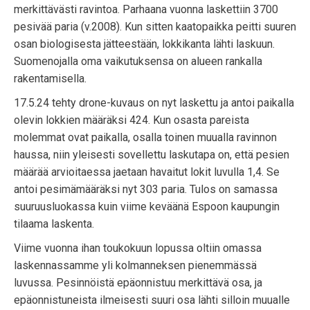
merkittävästi ravintoa. Parhaana vuonna laskettiin 3700
pesivää paria (v.2008). Kun sitten kaatopaikka peitti suuren
osan biologisesta jätteestään, lokkikanta lähti laskuun.
Suomenojalla oma vaikutuksensa on alueen rankalla
rakentamisella.
17.5.24 tehty drone-kuvaus on nyt laskettu ja antoi paikalla
olevin lokkien määräksi 424. Kun osasta pareista
molemmat ovat paikalla, osalla toinen muualla ravinnon
haussa, niin yleisesti sovellettu laskutapa on, että pesien
määrää arvioitaessa jaetaan havaitut lokit luvulla 1,4. Se
antoi pesimämääräksi nyt 303 paria. Tulos on samassa
suuruusluokassa kuin viime keväänä Espoon kaupungin
tilaama laskenta.
Viime vuonna ihan toukokuun lopussa oltiin omassa
laskennassamme yli kolmanneksen pienemmässä
luvussa. Pesinnöistä epäonnistuu merkittävä osa, ja
epäonnistuneista ilmeisesti suuri osa lähti silloin muualle