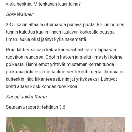
vielä henkiin. Mitenkähän lauantaina?
Bore Wanner:
23.5. kävin altaalla etsimässä punavarpusta. Reilun puolen
tunnin kuluttua kuulin linnun laulavan korkealla puussa.
Ilman laulua olisi jäänyt kyllä näkemättä.
Pois lähtiessä näin kaksi kanadanhanhea eteläpäässä
ruovikon reunassa. Odotin hetken ja sieltä ilmestyi kolme
poikasta. Hanhi emot yrittivät muutaman kerran tuoda
poikasia polulle ja sieltä ilmeisesti kohti merta. Ihmisiä oli
kuitenkin liika liikenteessä, niin jäi yritykseksi. Lähtivät
kohti altaan keskikohdan ruovikkoa.
Koosti Jukka Ranta
Seuraava raportti tehdään 3.6