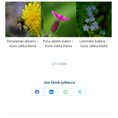
Kimalainen ahkeroi –
Puna-ailakki kukkii –
Lemmikin kukkia –
Kuva Jukka Ranta
Kuva Jukka Ranta
Kuva Jukka Ranta
27.5.2024
Jaa tämä julkaisu
Share
Share
Share
Share
on
on
on
on
Facebook
LinkedIn
WhatsApp
X