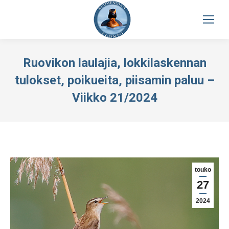
Ruovikon laulajia, lokkilaskennan
tulokset, poikueita, piisamin paluu –
Viikko 21/2024
touko
27
2024