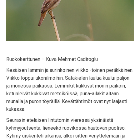
Ruokokerttunen – Kuva Mehmet Cadiroglu
Kesäisen lammin ja aurinkoinen viikko -toinen peräkkäinen.
Viikko loppui ukonilmoihin. Satakielen laulua kuului paljon
ja monessa paikassa. Lemmikit kukkivat monin paikoin,
ketunleivät kukkivat metsiköissä, puna-ailakit altaan
reunalla ja puron töyräillä. Kevättähtimöt ovat nyt laajasti
kukassa.
Seurasin eteläisen lintutornin vieressä yksinäistä
kyhmyjoutsenta, lieneekö ruovikossa hautovan puoliso.
Kyhmy uiskenteli aikansa, alkoi sitten venyttelemään ja