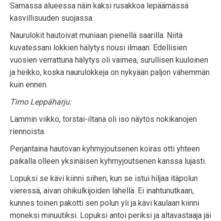
Samassa alueessa näin kaksi rusakkoa lepäämässä
kasvillisuuden suojassa.
Naurulokit hautoivat muniaan pienellä saarilla. Niitä
kuvatessani lokkien hälytys nousi ilmaan. Edellisien
vuosien verrattuna hälytys oli vaimea, surullisen kuuloinen
ja heikko, koska naurulokkeja on nykyään paljon vähemmän
kuin ennen.
Timo Leppäharju:
Lämmin viikko, torstai-iltana oli iso näytös nokikanojen
riennoista.
Perjantaina hautovan kyhmyjoutsenen koiras otti yhteen
paikalla olleen yksinäisen kyhmyjoutsenen kanssa lujasti.
Lopuksi se kävi kiinni siihen, kun se istui hiljaa itäpolun
vieressä, aivan ohikulkijoiden lähellä. Ei inahtunutkaan,
kunnes toinen pakotti sen polun yli ja kävi kaulaan kiinni
moneksi minuutiksi. Lopuksi antoi periksi ja altavastaaja jäi