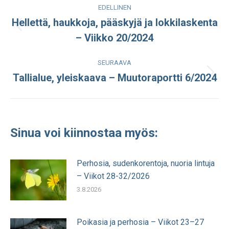
Post
EDELLINEN
navigation
Hellettä, haukkoja, pääskyjä ja lokkilaskenta
Edellinen
– Viikko 20/2024
julkaisu:
SEURAAVA
Tallialue, yleiskaava – Muutoraportti 6/2024
Seuraava
julkaisu:
Sinua voi kiinnostaa myös:
Perhosia, sudenkorentoja, nuoria lintuja
– Viikot 28-32/2026
3.8.2026
Poikasia ja perhosia – Viikot 23–27