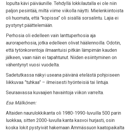
lopulta kävi päiväunille. Tehdyllä lokkilautalla ei ole niin
paljon pesintää, miltä viime viikolla näytti. Mielenkiintoista
oli huomata, että ”kopissa” oli sisällä sorsalintu. Lajia ei
pystynyt päättelemään.
Perhosia oli edelleen vain lanttuperhosia aja
auroraperhosia, jotka edelleen olivat häälennoilla. Odotin,
että tytönkorentoja ilmaantuisi pitkän lämpimän kauden
jälkeen, vaan näin ei tapahtunut. Niiden esiintyminen on
vähentynyt vuosi vuodelta.
Sadetutkassa näkyi useana päivänä etelästä pohjoiseen
liikkuvaa ”tuhkaa” – ilmeisesti hyönteisiä tai lintuja.
Seuraavassa kuvaajien havaintoja viikon varrelta.
Esa Mälkönen:
Altaiden naurulokkikanta oli 1980-1990-luvuilla 500 parin
luokkaa, sitten 2000-luvulla kanta kasvoi hurjasti, osin
koska lokit pystyivät hakemaan Ämmässuon kaatopaikalta