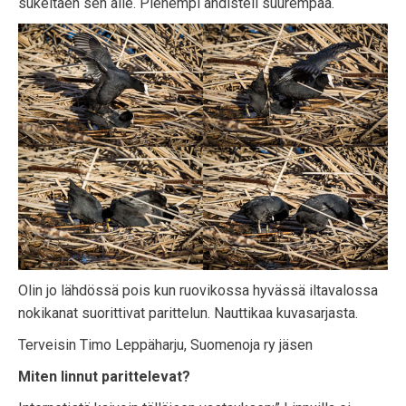
sukeltaen sen alle. Pienempi ahdisteli suurempaa.
Olin jo lähdössä pois kun ruovikossa hyvässä iltavalossa
nokikanat suorittivat parittelun. Nauttikaa kuvasarjasta.
Terveisin Timo Leppäharju, Suomenoja ry jäsen
Miten linnut parittelevat?