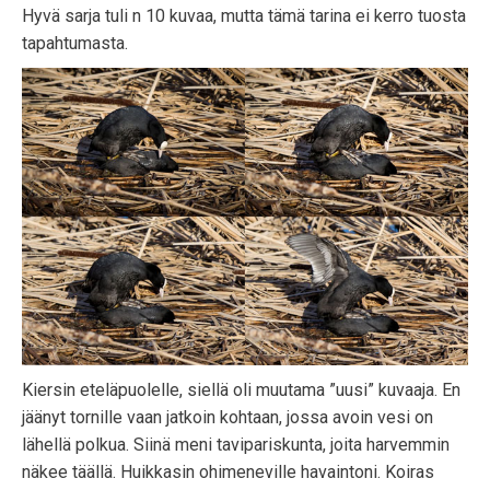
Hyvä sarja tuli n 10 kuvaa, mutta tämä tarina ei kerro tuosta
tapahtumasta.
Kiersin eteläpuolelle, siellä oli muutama ”uusi” kuvaaja. En
jäänyt tornille vaan jatkoin kohtaan, jossa avoin vesi on
lähellä polkua. Siinä meni tavipariskunta, joita harvemmin
näkee täällä. Huikkasin ohimeneville havaintoni. Koiras