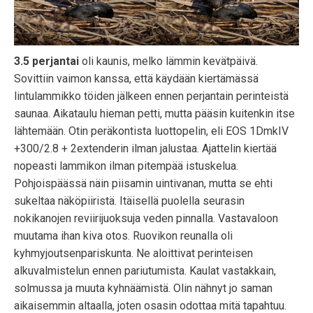
3.5 perjantai
oli kaunis, melko lämmin kevätpäivä.
Sovittiin vaimon kanssa, että käydään kiertämässä
lintulammikko töiden jälkeen ennen perjantain perinteistä
saunaa. Aikataulu hieman petti, mutta pääsin kuitenkin itse
lähtemään. Otin peräkontista luottopelin, eli EOS 1DmkIV
+300/2.8 + 2extenderin ilman jalustaa. Ajattelin kiertää
nopeasti lammikon ilman pitempää istuskelua.
Pohjoispäässä näin piisamin uintivanan, mutta se ehti
sukeltaa näköpiiristä. Itäisellä puolella seurasin
nokikanojen reviirijuoksuja veden pinnalla. Vastavaloon
muutama ihan kiva otos. Ruovikon reunalla oli
kyhmyjoutsenpariskunta. Ne aloittivat perinteisen
alkuvalmistelun ennen pariutumista. Kaulat vastakkain,
solmussa ja muuta kyhnäämistä. Olin nähnyt jo saman
aikaisemmin altaalla, joten osasin odottaa mitä tapahtuu.