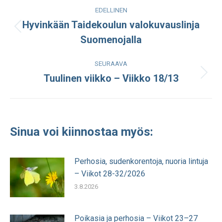
Post
EDELLINEN
navigation
Hyvinkään Taidekoulun valokuvauslinja
Edellinen
Suomenojalla
julkaisu:
SEURAAVA
Tuulinen viikko – Viikko 18/13
Seuraava
julkaisu:
Sinua voi kiinnostaa myös:
Perhosia, sudenkorentoja, nuoria lintuja
– Viikot 28-32/2026
3.8.2026
Poikasia ja perhosia – Viikot 23–27