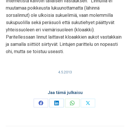
Internetistä kaivoin tälläisen vastauksen:” Linnuilla ei
muutamaa poikkeusta lukuunottamatta (lähinnä
sorsalinnut) ole ulkoisia sukuelimiä, vaan molemmilla
sukupuolilla sekä peräsuoli että sukutiehyet päättyvät
yhteissuoleen eri viemärisuoleen (kloaakki).
Paritellessaan linnut laittavat kloaakkien aukot vastakkain
ja samalla siittiöt siirtyvät. Lintujen parittelu on nopeasti
ohi, mutta se toistuu useasti.
4.5.2013
Jaa tämä julkaisu
Share
Share
Share
Share
on
on
on
on
Facebook
LinkedIn
WhatsApp
X