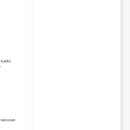
 kukkii
a
 Heinonen