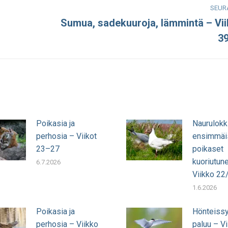
SEUR
Sumua, sadekuuroja, lämmintä – Vi
Seuraava
3
julkaisu:
Poikasia ja
Naurulokk
perhosia – Viikot
ensimmäi
23–27
poikaset
kuoriutun
6.7.2026
Viikko 22
1.6.2026
Poikasia ja
Hönteissy
perhosia – Viikko
paluu – Vi