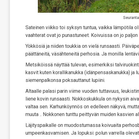
Seuranta
Sateinen viikko toi syksyn tuntua, vaikka lämpötila o
vaahterat ovat jo punastuneet. Koivuissa on jo paljon 
Yökkösiä ja niiden toukkia on vielä runsaasti. Päiväpe
päättäneitä, väsähteneitä perhosia. Ja monilla lentävil
Metsiköissä näyttää tulevan, esimerkiksi talviruokinta
kasvit kuten korallikanukka (idänpensaskanukka) ja lup
siemenpalkonsa poksauttanut lupiini.
Altaalle palasi parin viime vuoden tuttavuus, leukisti
liene kovin runsaasti. Nokkoskukkula on nykysin aiv
valtaa sen. Karhunköynnös on edelleen näkyvä, mutta
muuta .. Nokkonen tunttu peittyvän muiden kasvien a
Läjityspaikalle on muodostumassa koivuaita perhosbaar
umpeenkasvamisen. Ja lopuksi: polun varrella olevat 