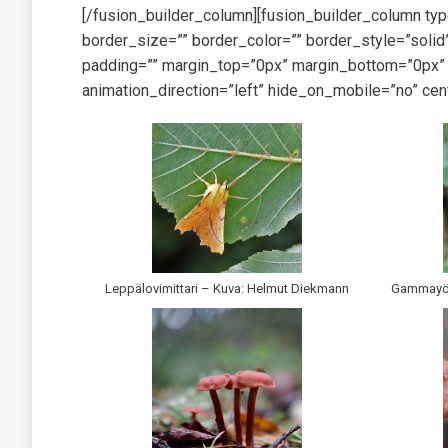
[/fusion_builder_column][fusion_builder_column ty
border_size=”” border_color=”” border_style=”sol
padding=”” margin_top=”0px” margin_bottom=”0px” c
animation_direction=”left” hide_on_mobile=”no” cen
Leppälovimittari – Kuva: Helmut Diekmann
Gammayök