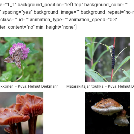
pe=”1_1″ background_position=”left top” background_color=””
id” spacing=”yes” background_image=”” background_repeat=”no-
lass=”” id=”” animation_type=”” animation_speed=”0.3″
ter_content=”no” min_height=”none”]
könen – Kuva: Helmut Diekmann
Matarakiitäjän toukka – Kuva: Helmut