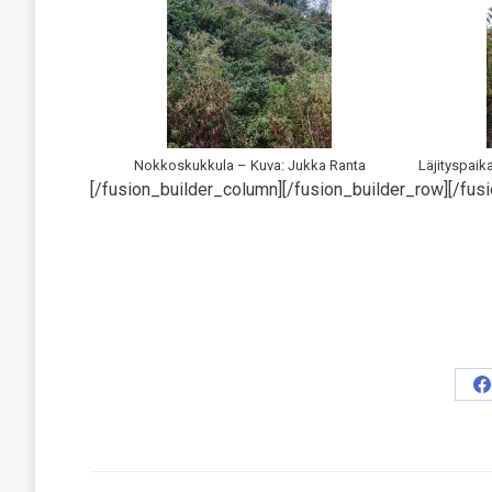
Nokkoskukkula – Kuva: Jukka Ranta
Läjityspaik
[/fusion_builder_column][/fusion_builder_row][/fusi
S
o
F