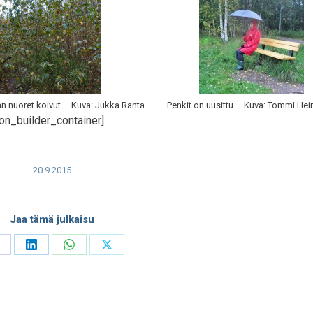
an nuoret koivut – Kuva: Jukka Ranta
Penkit on uusittu – Kuva: Tommi He
on_builder_container]
20.9.2015
Jaa tämä julkaisu
hare
Share
Share
Share
n
on
on
on
acebook
LinkedIn
WhatsApp
X