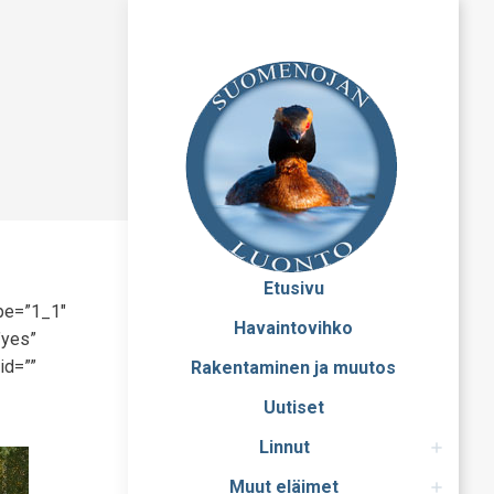
Etusivu
ype=”1_1″
Havaintovihko
”yes”
id=””
Rakentaminen ja muutos
Uutiset
Linnut
Muut eläimet