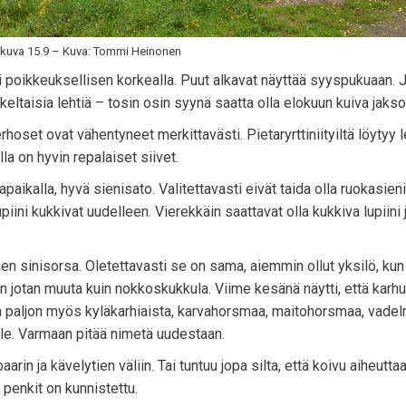
kuva 15.9 – Kuva: Tommi Heinonen
li poikkeuksellisen korkealla. Puut alkavat näyttää syyspukuaan. 
keltaisia lehtiä – tosin osin syynä saatta olla elokuun kuiva jakso
rhoset ovat vähentyneet merkittavästi. Pietaryrttiniityiltä löytyy 
la on hyvin repalaiset siivet.
paikalla, hyvä sienisato. Valitettavasti eivät taida olla ruokasieni
iini kukkivat uudelleen. Vierekkäin saattavat olla kukkiva lupiini 
nen sinisorsa. Oletettavasti se on sama, aiemmin ollut yksilö, kun 
an jotan muuta kuin nokkoskukkula. Viime kesänä näytti, että kar
 paljon myös kyläkarhiaista, karvahorsmaa, maitohorsmaa, vadel
lle. Varmaan pitää nimetä uudestaan.
in ja kävelytien väliin. Tai tuntuu jopa silta, että koivu aiheutta
penkit on kunnistettu.