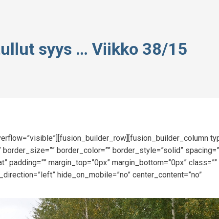
ullut syys … Viikko 38/15
erflow=”visible”][fusion_builder_row][fusion_builder_column t
 border_size=”” border_color=”” border_style=”solid” spacing=
” padding=”” margin_top=”0px” margin_bottom=”0px” class=”” 
_direction=”left” hide_on_mobile=”no” center_content=”no”