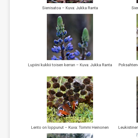
Sienisatoa – Kuva: Jukka Ranta
Sie
Lupiini kukkii toisen kerran – Kuva: Jukka Ranta
Poksahtene
Lento on loppunut – Kuva: Tommi Heinonen
Leukistine