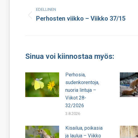
Post
EDELLINEN
navigation
Perhosten viikko – Viikko 37/15
Edellinen
julkaisu:
Sinua voi kiinnostaa myös:
Perhosia,
sudenkorentoja,
nuoria lintuja –
Viikot 28-
32/2026
3.8.2026
Kisailua, poikasia
ja laulua – Viikko