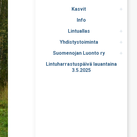
Kasvit
Info
Lintuallas
Yhdistystoiminta
Suomenojan Luonto ry
Lintuharrastuspäivä lauantaina
3.5.2025