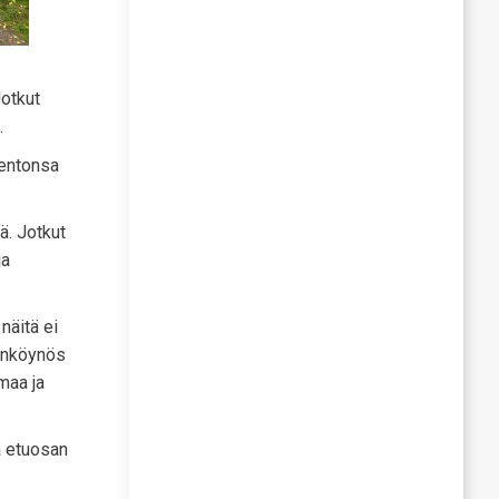
Jotkut
.
lentonsa
ä. Jotkut
ja
näitä ei
hunköynös
maa ja
a etuosan