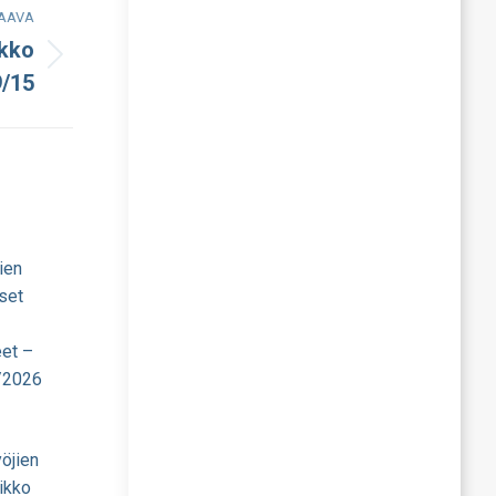
AAVA
ikko
9/15
ien
set
eet –
/2026
öjien
ikko