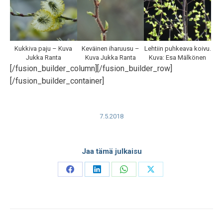
Kukkiva paju – Kuva
Keväinen iharuusu –
Lehtiin puhkeava koivu.
Jukka Ranta
Kuva Jukka Ranta
Kuva: Esa Mälkönen
[/fusion_builder_column][/fusion_builder_row]
[/fusion_builder_container]
7.5.2018
Jaa tämä julkaisu
Share
Share
Share
Share
on
on
on
on
Facebook
LinkedIn
WhatsApp
X
Post