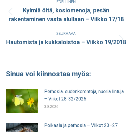
EDELLINEN
navigation
Kylmiä öitä, kosiomenoja, pesän
Edellinen
rakentaminen vasta alullaan – Viikko 17/18
julkaisu:
SEURAAVA
Hautomista ja kukkaloistoa – Viikko 19/2018
Seuraava
julkaisu:
Sinua voi kiinnostaa myös:
Perhosia, sudenkorentoja, nuoria lintuja
– Viikot 28-32/2026
3.8.2026
Poikasia ja perhosia – Viikot 23–27