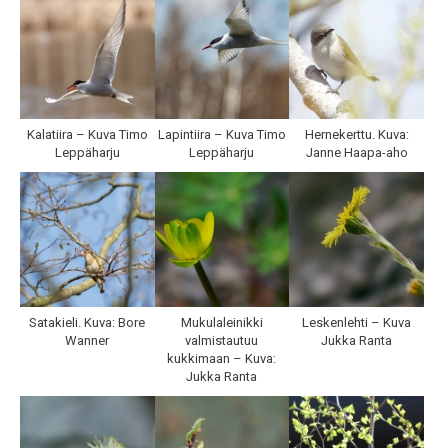
Kalatiira – Kuva Timo
Lapintiira – Kuva Timo
Hernekerttu. Kuva:
Leppäharju
Leppäharju
Janne Haapa-aho
Satakieli. Kuva: Bore
Mukulaleinikki
Leskenlehti – Kuva
Wanner
valmistautuu
Jukka Ranta
kukkimaan – Kuva:
Jukka Ranta