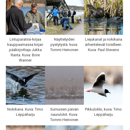
Lintuparatiisi-kirjaa
Näyttelyiden
Liejukanat ja nokikana
kauppaamassa kirjan
pystytystä. kuva:
ärhentelevät toisilleen.
pääkirjoittaja Jukka
Tommi Heinonen
Kuva: Paul Stevens
Ranta. Kuva: Bore
Wanner
Nokikana. Kuva: Timo
Sumuisen päivän
Pikkulokki, kuva: Timo
Leppäharju
naurulokit. Kuva:
Leppäharju
Tommi Heinonen