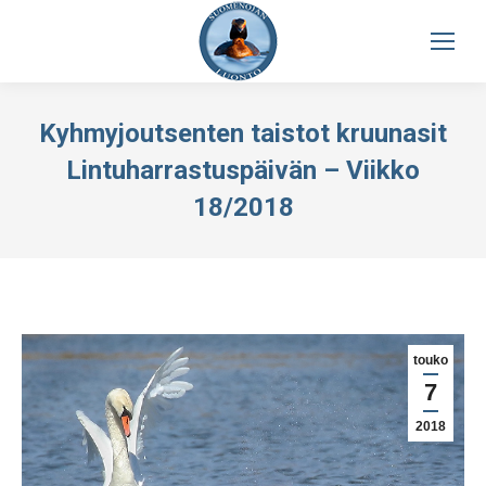
Kyhmyjoutsenten taistot kruunasit
Lintuharrastuspäivän – Viikko
18/2018
touko
7
2018