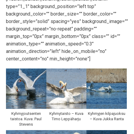
type=”1_1″ background_position=”left top”
background_color=”” border_size=”” border_color=””
border_style=”solid” spacing=”yes” background_image=””
background_repeat=”no-repeat” padding=””
margin_top=”0px” margin_bottom=”0px” class=”” id=””
animation_type=”” animation_speed=”0.3″
animation_direction=”left” hide_on_mobile=”no”
center_content=”no” min_height=”none”]
Kyhmyjoutsenten
Kyhmytaisto – Kuva
Kyhmyjen kilpajuoksu
taistoa. Kuva: Paul
Timo Leppäharju
– Kuva Jukka Ranta
Stevens