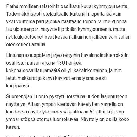
Parhaimmillaan taistoihin osallistui kuusi kyhmyjoutsenta.
Todennäköisesti eteläaltaalle kuitenkin lopulta jää vain
yksi voittoisa pari ja ehkä itäaltaalle toinen. Viime vuonna
laulujoutsenpari hätyytteli pitkään kyhmyjoutsenia, mutta
nyt laulujoutsenet ovat kevään alkuinnon jälkeen vain vähän
oleskelleet altailla.
Lintuharrastuspäivän järjestettyihin havainnointikierroksiin
osallistui päivän aikana 130 henkeä,
kokonaisosallistujamäärä oli yli kaksinkertainen, ja mm.
letut, makkarat ja kahvi kävivät ennätysmäisesti
kauppansa.
Suomenojan Luonto pystytti torstaina uuden laajentuneen
näyttelyn. Altaan ympäri kiertävän kävelytien varrella on
kuudessa näyttelytelineessä kaikkiaan 51 altailla ja sen
ympäristössä otettua luontokuvaa. Näyttely on esillä koko
kesän.