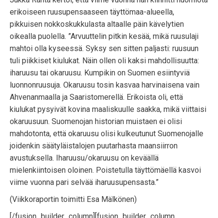
erikoiseen ruusupensaaseen täyttömaa-alueella,
pikkuisen nokkoskukkulasta altaalle päin kävelytien
oikealla puolella. ”Arvuuttelin pitkin kesää, mikä ruusulaji
mahtoi olla kyseessä. Syksy sen sitten paljasti: ruusuun
tuli piikkiset kiulukat. Näin ollen oli kaksi mahdollisuutta:
iharuusu tai okaruusu. Kumpikin on Suomen esiintyviä
luonnonruusuja. Okaruusu tosin kasvaa harvinaisena vain
Ahvenanmaalla ja Saaristomerellä. Erikoista oli, että
kiulukat pysyivät kovina maaliskuulle saakka, mikä viittaisi
okaruusuun. Suomenojan historian muistaen ei olisi
mahdotonta, että okaruusu olisi kulkeutunut Suomenojalle
joidenkin säätyläistalojen puutarhasta maansiirron
avustuksella. Iharuusu/okaruusu on keväällä
mielenkiintoisen oloinen. Poistetulla täyttömäellä kasvoi
viime vuonna pari selvää iharuusupensasta.”
(Viikkoraportin toimitti Esa Mälkönen)
[/fusion_builder_column][fusion_builder_column