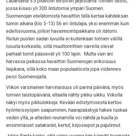
Lauantaina 5.5 pidettiin Birdlifen järjestämä Tornien taisto,
jossa kisasi yli 300 lintutornia ympäri Suomen.
Suomenojan etelätornista havaittiin tällä kertaa kahdeksan
tunnin aikana (klo 5-13) 56 eri lintulajia, yksi enemmän kuin
edellisvuonna, jolloin havainnointipaikkana oli itätorni.
Reilun puolen sadan luvuilla ei kuitenkaan tornien välillä
nousta korkealle, sillä muuttoreittien varrella olevat
parhaat tornit pääsevät yli 100 lajiin. Mutta vain ani
harvassa paikassa havaittiin Suomenojan erikoisuus
liejukana, sillä koko maan populaatiosta jopa viidennes
pesii Suomenojalla.
Viikon varsinainen harvinaisuus oli parina päivänä, myös
tornien taistopäivänä, altaalla nähty pikku-uikku. Viikolla
näkyi myös pikkulokkeja. Kevään edistymisestä kertoo
hyönteissyöjien saapuminen, haarapääskyjä hakee ruokaa
veden yltä, ja altaiden reunamilla voi nähdä ja kuulla jo
ensimmäiset satakielet, kertut, kirjosiepot ja pajulinnut.
Jukka Ranta kertoi, että viime vuonna hän kiinnitti huomiota