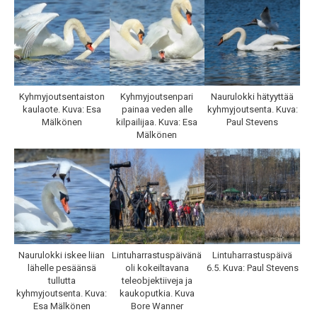
Kyhmyjoutsentaiston
Kyhmyjoutsenpari
Naurulokki hätyyttää
kaulaote. Kuva: Esa
painaa veden alle
kyhmyjoutsenta. Kuva:
Mälkönen
kilpailijaa. Kuva: Esa
Paul Stevens
Mälkönen
Naurulokki iskee liian
Lintuharrastuspäivänä
Lintuharrastuspäivä
lähelle pesäänsä
oli kokeiltavana
6.5. Kuva: Paul Stevens
tullutta
teleobjektiiveja ja
kyhmyjoutsenta. Kuva:
kaukoputkia. Kuva
Esa Mälkönen
Bore Wanner