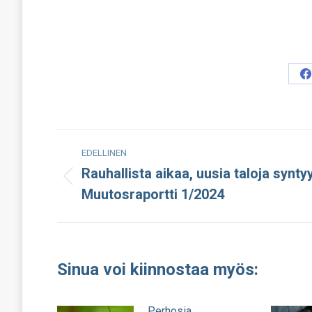
S
o
F
Post
EDELLINEN
navigation
Rauhallista aikaa, uusia taloja synty
Edellinen
Muutosraportti 1/2024
julkaisu:
Sinua voi kiinnostaa myös:
Perhosia,