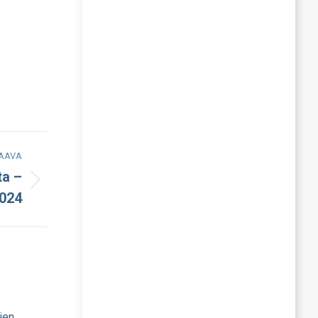
AAVA
ta –
2024
ien