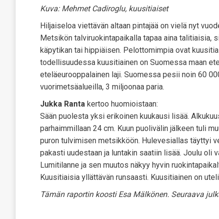
Kuva: Mehmet Cadiroglu, kuusitiaiset
Hiljaiseloa viettävän altaan pintajää on vielä nyt vuo
Metsikön talviruokintapaikalla tapaa aina talitiaisia, 
käpytikan tai hippiäisen. Pelottomimpia ovat kuusit
todellisuudessa kuusitiainen on Suomessa maan etelä
eteläeurooppalainen laji. Suomessa pesii noin 60 00
vuorimetsäalueilla, 3 miljoonaa paria.
Jukka Ranta
kertoo huomioistaan:
Sään puolesta yksi erikoinen kuukausi lisää. Alkukuu
parhaimmillaan 24 cm. Kuun puolivälin jälkeen tuli mu
puron tulvimisen metsikköön. Hulevesiallas täyttyi ve
pakasti uudestaan ja luntakin saatiin lisää. Joulu ol
Lumitilanne ja sen muutos näkyy hyvin ruokintapaikalt
Kuusitiaisia yllättävän runsaasti. Kuusitiainen on utel
Tämän raportin koosti Esa Mälkönen. Seuraava julk