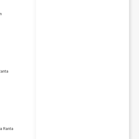
en
Ranta
ka Ranta