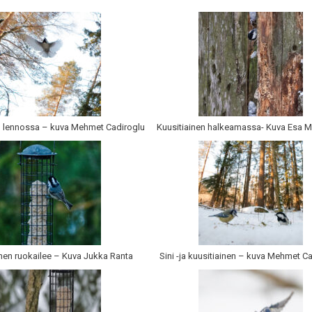
n lennossa – kuva Mehmet Cadiroglu
Kuusitiainen halkeamassa- Kuva Esa 
inen ruokailee – Kuva Jukka Ranta
Sini -ja kuusitiainen – kuva Mehmet C