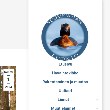
Etusivu
tammi
Havaintovihko
1
Rakentaminen ja muutos
2024
Uutiset
Linnut
Muut eläimet