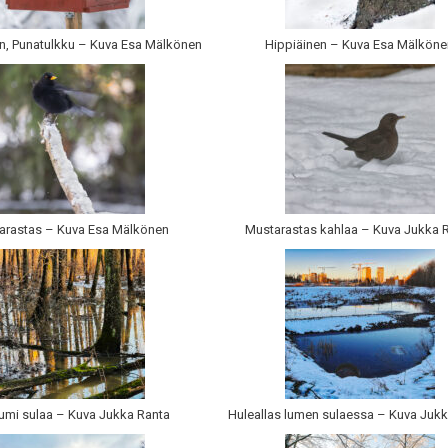
n, Punatulkku – Kuva Esa Mälkönen
Hippiäinen – Kuva Esa Mälkön
arastas – Kuva Esa Mälkönen
Mustarastas kahlaa – Kuva Jukka 
umi sulaa – Kuva Jukka Ranta
Huleallas lumen sulaessa – Kuva Juk