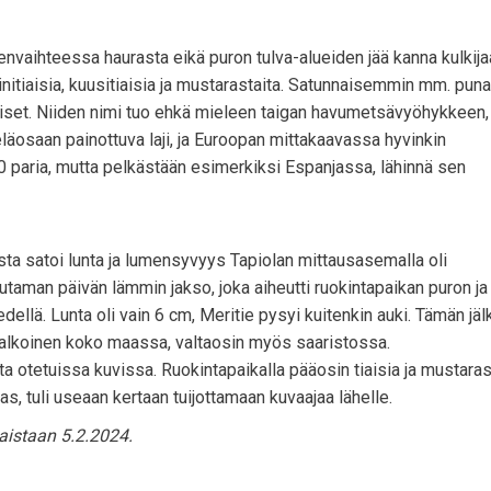
denvaihteessa haurasta eikä puron tulva-alueiden jää kanna kulkija
sinitiaisia, kuusitiaisia ja mustarastaita. Satunnaisemmin mm. puna
iaiset. Niiden nimi tuo ehkä mieleen taigan havumetsävyöhykkeen,
osaan painottuva laji, ja Euroopan mittakaavassa hyvinkin
0 paria, mutta pelkästään esimerkiksi Espanjassa, lähinnä sen
sta satoi lunta ja lumensyvyys Tapiolan mittausasemalla oli
utaman päivän lämmin jakso, joka aiheutti ruokintapaikan puron j
dellä. Lunta oli vain 6 cm, Meritie pysyi kuitenkin auki. Tämän jä
i valkoinen koko maassa, valtaosin myös saaristossa.
a otetuissa kuvissa. Ruokintapaikalla pääosin tiaisia ja mustarast
ias, tuli useaan kertaan tuijottamaan kuvaajaa lähelle.
aistaan 5.2.2024.