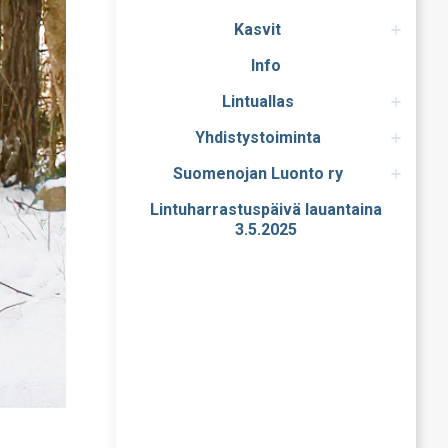
Kasvit
Info
Lintuallas
Yhdistystoiminta
Suomenojan Luonto ry
Lintuharrastuspäivä lauantaina
3.5.2025