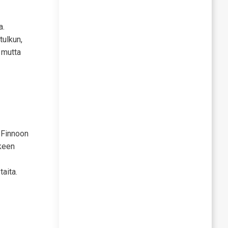
a.
tulkun,
 mutta
a Finnoon
lkeen
aita.