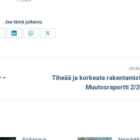
Jaa tämä julkaisu
hare
Share
Share
Share
n
on
on
on
acebook
LinkedIn
WhatsApp
X
SEUR
y –
Tiheää ja korkeata rakentamis
Seuraava
Muutosraportti 2/
julkaisu:
Poikasia ja
Naurulokk