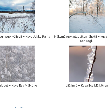
kuun puolivälissä – Kuva Jukka Ranta
Näkymä ruokintapaikan läheltä – kuv
Cadiroglu
ipuut – Kuva Esa Mälkönen
Jääilmiö – Kuva Esa Mälkönen
1.1.2024